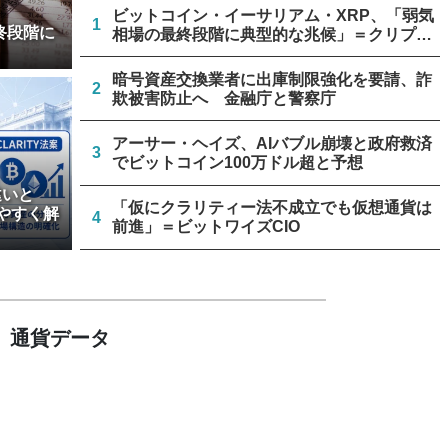
ビットコイン・イーサリアム・XRP、「弱気
1
終段階に
相場の最終段階に典型的な兆候」＝クリプト
クアント
暗号資産交換業者に出庫制限強化を要請、詐
2
欺被害防止へ 金融庁と警察庁
アーサー・ヘイズ、AIバブル崩壊と政府救済
3
でビットコイン100万ドル超と予想
違いと
「仮にクラリティー法不成立でも仮想通貨は
やすく解
4
前進」＝ビットワイズCIO
米上院、クラリティー法案のクローチャー申
5
請見送り続く＝報道
通貨データ