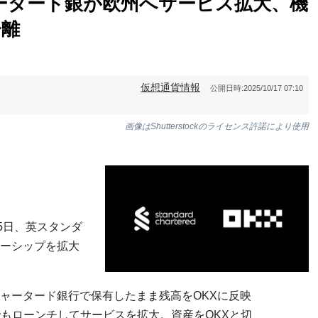
ータード銀が欧州へサービス拡大、機
分離
仮想通貨情報
公開日時:
2025/10/17 07:10
画像はShutterstockのライセンス許諾により使用
5日、英スタンダ
ーシップを拡大
ャータード銀行で保有したまま残高をOKXに反映
でもローンチしてサービスを拡大。資産をOKXと切