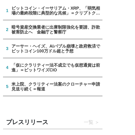
ビットコイン・イーサリアム・XRP、「弱気相
1
場の最終段階に典型的な兆候」＝クリプトクア
ント
暗号資産交換業者に出庫制限強化を要請、詐欺
2
被害防止へ 金融庁と警察庁
アーサー・ヘイズ、AIバブル崩壊と政府救済で
3
ビットコイン100万ドル超と予想
「仮にクラリティー法不成立でも仮想通貨は前
4
進」＝ビットワイズCIO
米上院、クラリティー法案のクローチャー申請
5
見送り続く＝報道
プレスリリース
一覧