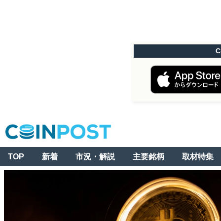
C
TOP
新着
市況・解説
主要銘柄
取材特集