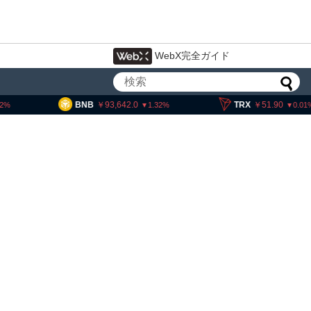
WebX完全ガイド
93,642.0
TRX
51.90
SOL
11
1.32
0.01
・ヘイズ、AIバブル崩壊と
でビットコイン100万ドル