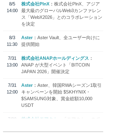
8/5
株式会社PlnX
株式会社PlnX、アジア
14:00
最大級のグローバルWeb3カンファレン
ス「WebX2026」とのコラボレーション
を決定
8/3
Aster
Aster Vault、全ユーザー向けに
11:30
提供開始
7/31
株式会社ANAPホールディングス
13:00
ANAP が大型イベント「BITCOIN
JAPAN 2026」開催決定
7/31
Aster
Aster、韓国RWAシーズン1取引
12:00
キャンペーンを開始 $SKHYNIX・
$SAMSUNG対象、賞金総額10,000
USDT
7/30
株式会社モアクト
「モアクト」 のポ
18:30
イント交換先に日本円ステーブルコイン
「 JPYC」を追加