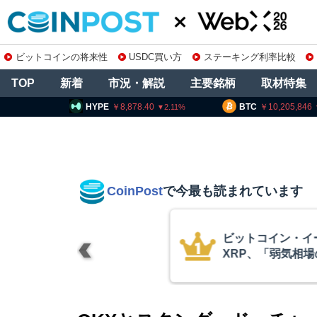
ビットコインの将来性
USDC買い方
ステーキング利率比較
TOP
新着
市況・解説
主要銘柄
取材特集
E
8,878.40
BTC
10,205,846
ETH
2.11
0.56
CoinPost
で今最も読まれています
リアム・
暗号資産交換業
終段階に典型
要請、詐欺被害
クアント
察庁