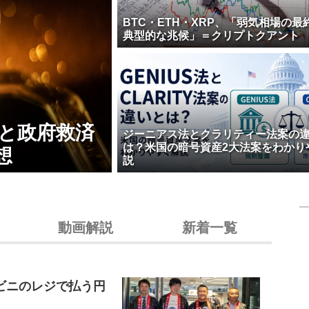
BTC・ETH・XRP、「弱気相場の最
典型的な兆候」＝クリプトクアント
壊と政府救済
ジーニアス法とクラリティー法案の
は？米国の暗号資産2大法案をわかり
想
説
動画解説
新着一覧
ビニのレジで払う円