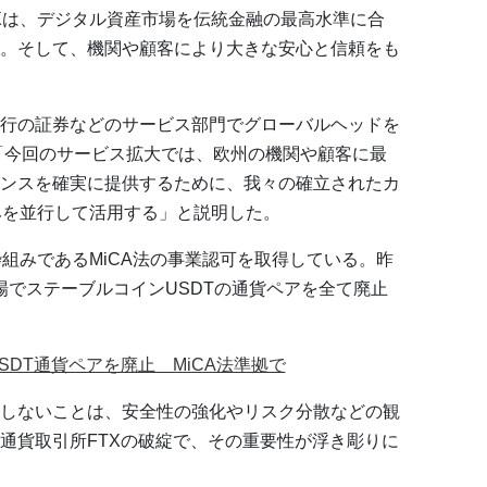
Xは、デジタル資産市場を伝統金融の最高水準に合
。そして、機関や顧客により大きな安心と信頼をも
行の証券などのサービス部門でグローバルヘッドを
ones氏は「今回のサービス拡大では、欧州の機関や顧客に最
ンスを確実に提供するために、我々の確立されたカ
みを並行して活用する」と説明した。
組みであるMiCA法の事業認可を取得している。昨
場でステーブルコインUSDTの通貨ペアを全て廃止
SDT通貨ペアを廃止 MiCA法準拠で
しないことは、安全性の強化やリスク分散などの観
通貨取引所FTXの破綻で、その重要性が浮き彫りに