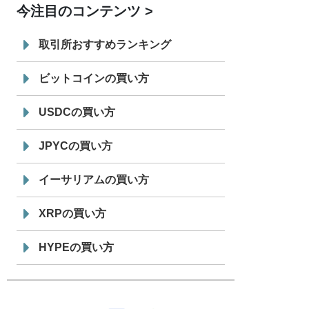
今注目のコンテンツ
7/29
SBI VCトレード株式会社
信託型円建
19:30
てステーブルコイン「JPYSC」徹底解
取引所おすすめランキング
説セミナーを開催
ビットコインの買い方
USDCの買い方
JPYCの買い方
イーサリアムの買い方
XRPの買い方
HYPEの買い方