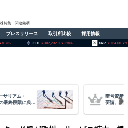
株特集・関連銘柄
プレスリリース
取引所比較
採用情報
302,202.0
XRP
164.08
BNB
0.38
3.2
者に出庫制限強化を
アーサー
防止へ 金融庁と警
政府救済
超と予想