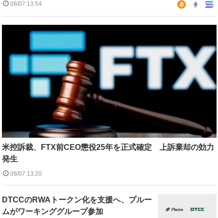
08/07 13:54
米控訴裁、FTX前CEO懲役25年を正式確定 上訴棄却の効力
発生
08/07 13:20
DTCCのRWAトークン化を支援へ、プルー
ムがワーキンググループ参加