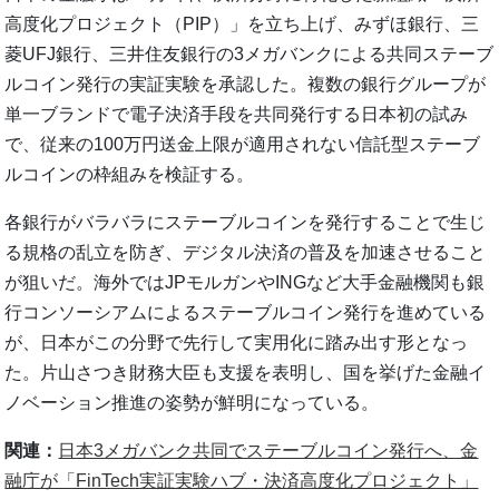
高度化プロジェクト（PIP）」を立ち上げ、みずほ銀行、三
菱UFJ銀行、三井住友銀行の3メガバンクによる共同ステーブ
ルコイン発行の実証実験を承認した。複数の銀行グループが
単一ブランドで電子決済手段を共同発行する日本初の試み
で、従来の100万円送金上限が適用されない信託型ステーブ
ルコインの枠組みを検証する。
各銀行がバラバラにステーブルコインを発行することで生じ
る規格の乱立を防ぎ、デジタル決済の普及を加速させること
が狙いだ。海外ではJPモルガンやINGなど大手金融機関も銀
行コンソーシアムによるステーブルコイン発行を進めている
が、日本がこの分野で先行して実用化に踏み出す形となっ
た。片山さつき財務大臣も支援を表明し、国を挙げた金融イ
ノベーション推進の姿勢が鮮明になっている。
関連：
日本3メガバンク共同でステーブルコイン発行へ、金
融庁が「FinTech実証実験ハブ・決済高度化プロジェクト」