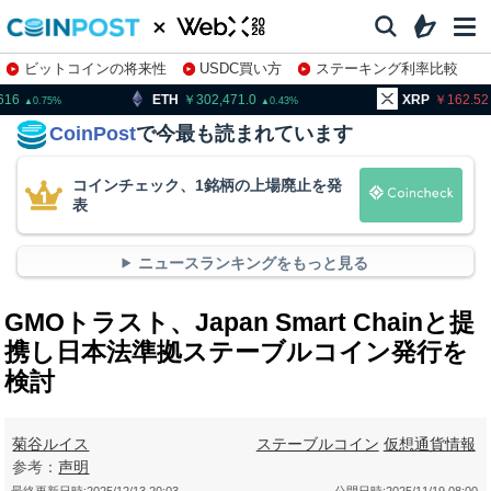
ビットコインの将来性
USDC買い方
ステーキング利率比較
株特集・関連銘柄
TH
302,471.0
XRP
162.52
B
0.43
1.86
CoinPost
で今最も読まれています
コインチェック、1銘柄の上場廃止を発
表
ニュースランキングをもっと見る
GMOトラスト、Japan Smart Chainと提
携し日本法準拠ステーブルコイン発行を
検討
菊谷ルイス
ステーブルコイン
仮想通貨情報
参考：
声明
最終更新日時:
2025/12/13 20:03
公開日時:
2025/11/19 08:00