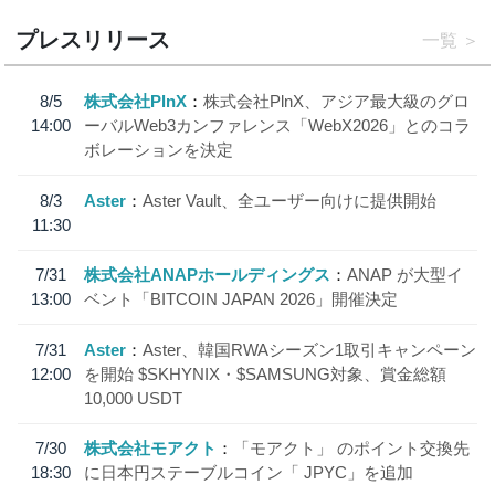
プレスリリース
一覧
8/5
株式会社PlnX
株式会社PlnX、アジア最大級のグロ
14:00
ーバルWeb3カンファレンス「WebX2026」とのコラ
ボレーションを決定
8/3
Aster
Aster Vault、全ユーザー向けに提供開始
11:30
7/31
株式会社ANAPホールディングス
ANAP が大型イ
13:00
ベント「BITCOIN JAPAN 2026」開催決定
7/31
Aster
Aster、韓国RWAシーズン1取引キャンペーン
12:00
を開始 $SKHYNIX・$SAMSUNG対象、賞金総額
10,000 USDT
7/30
株式会社モアクト
「モアクト」 のポイント交換先
18:30
に日本円ステーブルコイン「 JPYC」を追加