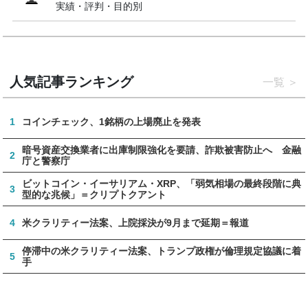
実績・評判・目的別
人気記事ランキング
一覧
1
コインチェック、1銘柄の上場廃止を発表
暗号資産交換業者に出庫制限強化を要請、詐欺被害防止へ 金融
2
庁と警察庁
ビットコイン・イーサリアム・XRP、「弱気相場の最終段階に典
3
型的な兆候」＝クリプトクアント
4
米クラリティー法案、上院採決が9月まで延期＝報道
停滞中の米クラリティー法案、トランプ政権が倫理規定協議に着
5
手