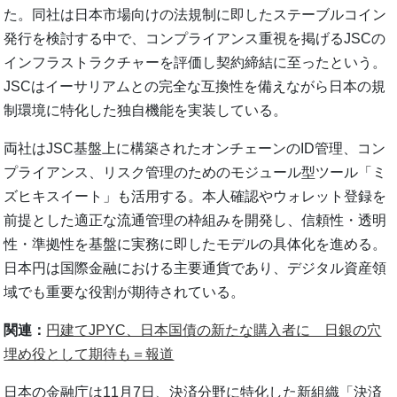
た。同社は日本市場向けの法規制に即したステーブルコイン
発行を検討する中で、コンプライアンス重視を掲げるJSCの
インフラストラクチャーを評価し契約締結に至ったという。
JSCはイーサリアムとの完全な互換性を備えながら日本の規
制環境に特化した独自機能を実装している。
両社はJSC基盤上に構築されたオンチェーンのID管理、コン
プライアンス、リスク管理のためのモジュール型ツール「ミ
ズヒキスイート」も活用する。本人確認やウォレット登録を
前提とした適正な流通管理の枠組みを開発し、信頼性・透明
性・準拠性を基盤に実務に即したモデルの具体化を進める。
日本円は国際金融における主要通貨であり、デジタル資産領
域でも重要な役割が期待されている。
関連：
円建てJPYC、日本国債の新たな購入者に 日銀の穴
埋め役として期待も＝報道
日本の金融庁は11月7日、決済分野に特化した新組織「決済