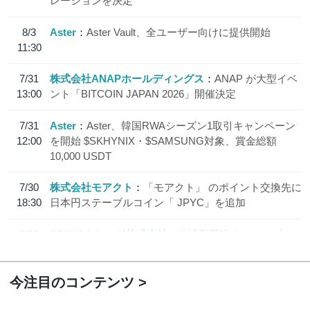
レーションを決定
8/3
Aster
Aster Vault、全ユーザー向けに提供開始
11:30
7/31
株式会社ANAPホールディングス
ANAP が大型イベ
13:00
ント「BITCOIN JAPAN 2026」開催決定
7/31
Aster
Aster、韓国RWAシーズン1取引キャンペーン
12:00
を開始 $SKHYNIX・$SAMSUNG対象、賞金総額
10,000 USDT
7/30
株式会社モアクト
「モアクト」 のポイント交換先に
18:30
日本円ステーブルコイン「 JPYC」を追加
7/29
SBI VCトレード株式会社
信託型円建てステーブル
19:30
コイン「JPYSC」徹底解説セミナーを開催
今注目のコンテンツ