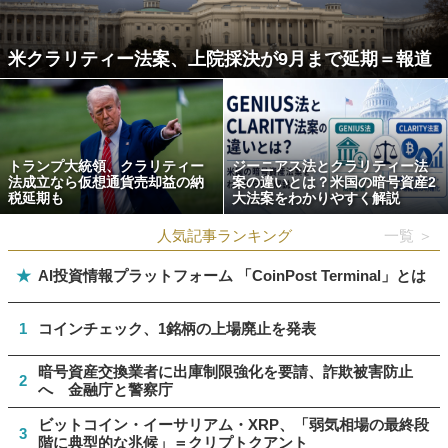
米クラリティー法案、上院採決が9月まで延期＝報道
トランプ大統領、クラリティー
ジーニアス法とクラリティー法
法成立なら仮想通貨売却益の納
案の違いとは？米国の暗号資産2
税延期も
大法案をわかりやすく解説
人気記事ランキング
一覧 ＞
★
AI投資情報プラットフォーム 「CoinPost Terminal」とは
1
コインチェック、1銘柄の上場廃止を発表
暗号資産交換業者に出庫制限強化を要請、詐欺被害防止
2
へ 金融庁と警察庁
ビットコイン・イーサリアム・XRP、「弱気相場の最終段
3
階に典型的な兆候」＝クリプトクアント