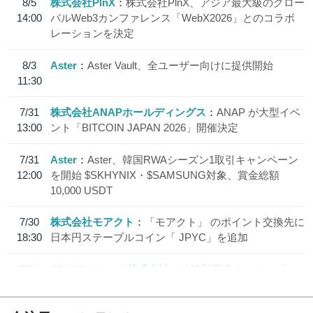
8/5
株式会社PlnX
株式会社PlnX、アジア最大級のグロー
14:00
バルWeb3カンファレンス「WebX2026」とのコラボ
レーションを決定
8/3
Aster
Aster Vault、全ユーザー向けに提供開始
11:30
7/31
株式会社ANAPホールディングス
ANAP が大型イベ
13:00
ント「BITCOIN JAPAN 2026」開催決定
7/31
Aster
Aster、韓国RWAシーズン1取引キャンペーン
12:00
を開始 $SKHYNIX・$SAMSUNG対象、賞金総額
10,000 USDT
7/30
株式会社モアクト
「モアクト」 のポイント交換先に
18:30
日本円ステーブルコイン「 JPYC」を追加
7/29
SBI VCトレード株式会社
信託型円建てステーブル
19:30
コイン「JPYSC」徹底解説セミナーを開催