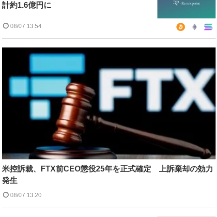
計約1.6億円に
08/07 13:54
米控訴裁、FTX前CEO懲役25年を正式確定 上訴棄却の効力
発生
08/07 13:20