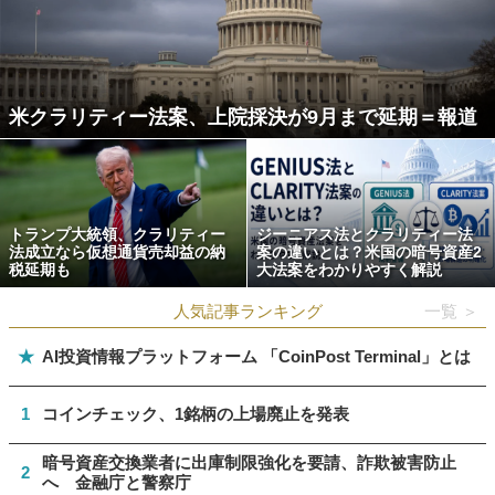
米クラリティー法案、上院採決が9月まで延期＝報道
トランプ大統領、クラリティー
ジーニアス法とクラリティー法
法成立なら仮想通貨売却益の納
案の違いとは？米国の暗号資産2
税延期も
大法案をわかりやすく解説
人気記事ランキング
一覧 ＞
★
AI投資情報プラットフォーム 「CoinPost Terminal」とは
1
コインチェック、1銘柄の上場廃止を発表
暗号資産交換業者に出庫制限強化を要請、詐欺被害防止
2
へ 金融庁と警察庁