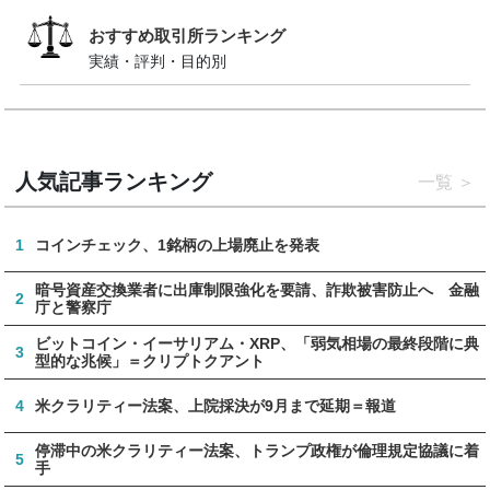
おすすめ取引所ランキング
実績・評判・目的別
人気記事ランキング
一覧
1
コインチェック、1銘柄の上場廃止を発表
暗号資産交換業者に出庫制限強化を要請、詐欺被害防止へ 金融
2
庁と警察庁
ビットコイン・イーサリアム・XRP、「弱気相場の最終段階に典
3
型的な兆候」＝クリプトクアント
4
米クラリティー法案、上院採決が9月まで延期＝報道
停滞中の米クラリティー法案、トランプ政権が倫理規定協議に着
5
手