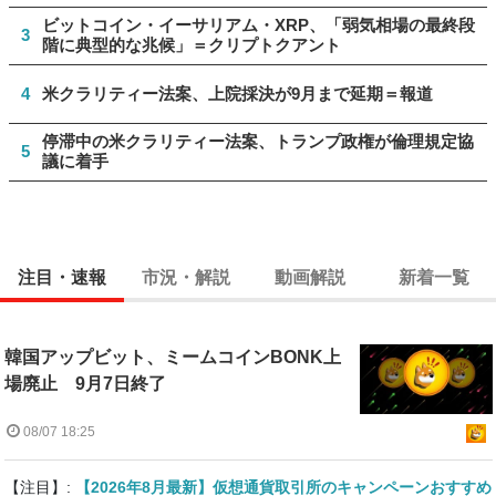
ビットコイン・イーサリアム・XRP、「弱気相場の最終段
3
階に典型的な兆候」＝クリプトクアント
4
米クラリティー法案、上院採決が9月まで延期＝報道
停滞中の米クラリティー法案、トランプ政権が倫理規定協
5
議に着手
注目・速報
市況・解説
動画解説
新着一覧
韓国アップビット、ミームコインBONK上
場廃止 9月7日終了
08/07 18:25
【注目】:
【2026年8月最新】仮想通貨取引所のキャンペーンおすすめ