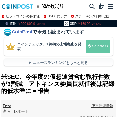
ビットコインの将来性
USDC買い方
ステーキング利率比較
株特集・関連銘柄
300,609.0
XRP
160.23
BNB
0.12
2.17
CoinPost
で今最も読まれています
コインチェック、1銘柄の上場廃止を発
表
ニュースランキングをもっと見る
米SEC、今年度の仮想通貨含む執行件数
が3割減 アトキンス委員長就任後は記録
的低水準に＝報告
Enzo
仮想通貨情報
参考：
レポート
公開日時:
2025/11/21 11:25