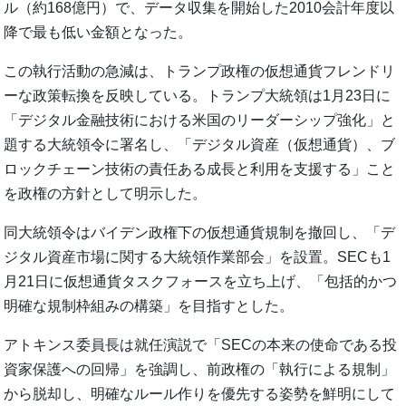
ル（約168億円）で、データ収集を開始した2010会計年度以
降で最も低い金額となった。
この執行活動の急減は、トランプ政権の仮想通貨フレンドリ
ーな政策転換を反映している。トランプ大統領は1月23日に
「デジタル金融技術における米国のリーダーシップ強化」と
題する大統領令に署名し、「デジタル資産（仮想通貨）、ブ
ロックチェーン技術の責任ある成長と利用を支援する」こと
を政権の方針として明示した。
同大統領令はバイデン政権下の仮想通貨規制を撤回し、「デ
ジタル資産市場に関する大統領作業部会」を設置。SECも1
月21日に仮想通貨タスクフォースを立ち上げ、「包括的かつ
明確な規制枠組みの構築」を目指すとした。
アトキンス委員長は就任演説で「SECの本来の使命である投
資家保護への回帰」を強調し、前政権の「執行による規制」
から脱却し、明確なルール作りを優先する姿勢を鮮明にして