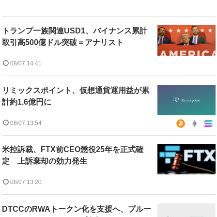
トランプ一族関連USD1、バイナンス累計
取引高500億ドル突破＝アナリスト
08/07 14:41
リミックスポイント、仮想通貨運用益が累
計約1.6億円に
08/07 13:54
米控訴裁、FTX前CEO懲役25年を正式確
定 上訴棄却の効力発生
08/07 13:20
DTCCのRWAトークン化を支援へ、プルー