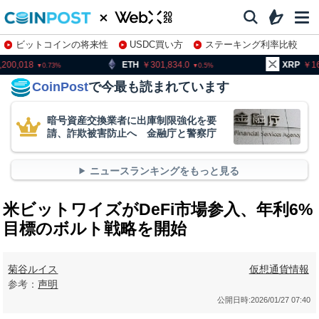
ビットコインの将来性
USDC買い方
ステーキング利率比較
株特集・関連銘柄
ETH
301,834.0
XRP
162.95
0.5
2.46
CoinPost
で今最も読まれています
暗号資産交換業者に出庫制限強化を要
請、詐欺被害防止へ 金融庁と警察庁
ニュースランキングをもっと見る
米ビットワイズがDeFi市場参入、年利6%
目標のボルト戦略を開始
菊谷ルイス
仮想通貨情報
参考：
声明
公開日時:
2026/01/27 07:40