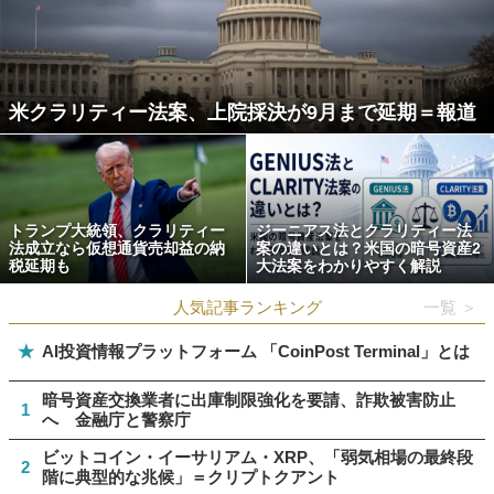
米クラリティー法案、上院採決が9月まで延期＝報道
トランプ大統領、クラリティー
ジーニアス法とクラリティー法
法成立なら仮想通貨売却益の納
案の違いとは？米国の暗号資産2
税延期も
大法案をわかりやすく解説
人気記事ランキング
一覧 ＞
★
AI投資情報プラットフォーム 「CoinPost Terminal」とは
暗号資産交換業者に出庫制限強化を要請、詐欺被害防止
1
へ 金融庁と警察庁
ビットコイン・イーサリアム・XRP、「弱気相場の最終段
2
階に典型的な兆候」＝クリプトクアント