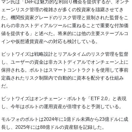
マン氏は「DeFiは魅力的な利回り機会を提供するが、オンチ
ェーンリスク管理の複雑さが多くの投資家を躊躇させてき
た。機関投資家グレードのリスク管理と規制された監督をこ
れらの非カストディアルツールに重ねることで重要な付加価
値を提供する」と述べた。将来的には他の主要ステーブルコ
インや仮想通貨資産への対応も検討している。
ビットワイズは戦略設計とリアルタイムのリスク管理を監督
し、ユーザーの資金は非カストディアルでオンチェーン上に
保持される。ボルトはスマートコントラクトを使用して事前
定義されたリスク制限内で自動的に資本を配分する仕組み
だ。
ビットワイズはオンチェーン・ボルトを「ETF 2.0」と表現
し、今年はボルトの運用資産が倍増すると予測している。
モルフォのボルトは2024年に1億ドル未満から23億ドルに成
長し、2025年には88億ドルの資産額を記録した。