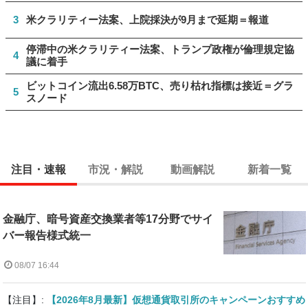
3
米クラリティー法案、上院採決が9月まで延期＝報道
停滞中の米クラリティー法案、トランプ政権が倫理規定協
4
議に着手
ビットコイン流出6.58万BTC、売り枯れ指標は接近＝グラ
5
スノード
注目・速報
市況・解説
動画解説
新着一覧
金融庁、暗号資産交換業者等17分野でサイ
バー報告様式統一
08/07 16:44
【注目】:
【2026年8月最新】仮想通貨取引所のキャンペーンおすすめ