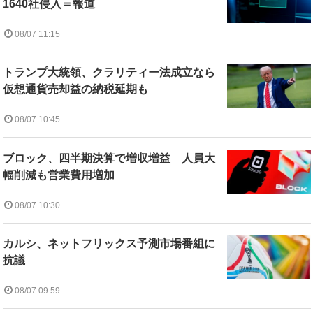
1640社侵入＝報道
08/07 11:15
トランプ大統領、クラリティー法成立なら
仮想通貨売却益の納税延期も
08/07 10:45
ブロック、四半期決算で増収増益 人員大
幅削減も営業費用増加
08/07 10:30
カルシ、ネットフリックス予測市場番組に
抗議
08/07 09:59