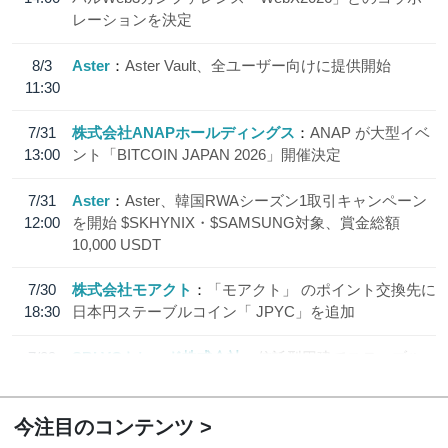
レーションを決定
8/3
Aster
Aster Vault、全ユーザー向けに提供開始
11:30
7/31
株式会社ANAPホールディングス
ANAP が大型イベ
13:00
ント「BITCOIN JAPAN 2026」開催決定
7/31
Aster
Aster、韓国RWAシーズン1取引キャンペーン
12:00
を開始 $SKHYNIX・$SAMSUNG対象、賞金総額
10,000 USDT
7/30
株式会社モアクト
「モアクト」 のポイント交換先に
18:30
日本円ステーブルコイン「 JPYC」を追加
7/29
SBI VCトレード株式会社
信託型円建てステーブル
19:30
コイン「JPYSC」徹底解説セミナーを開催
今注目のコンテンツ