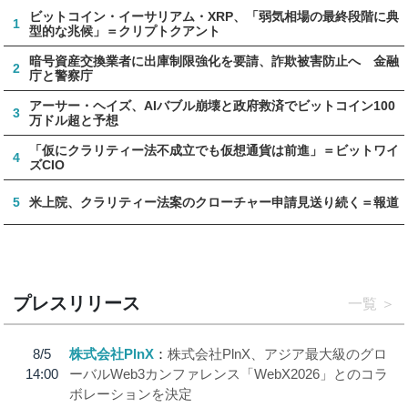
ビットコイン・イーサリアム・XRP、「弱気相場の最終段階に典
1
型的な兆候」＝クリプトクアント
暗号資産交換業者に出庫制限強化を要請、詐欺被害防止へ 金融
2
庁と警察庁
アーサー・ヘイズ、AIバブル崩壊と政府救済でビットコイン100
3
万ドル超と予想
「仮にクラリティー法不成立でも仮想通貨は前進」＝ビットワイ
4
ズCIO
5
米上院、クラリティー法案のクローチャー申請見送り続く＝報道
プレスリリース
一覧
8/5
株式会社PlnX
株式会社PlnX、アジア最大級のグロ
14:00
ーバルWeb3カンファレンス「WebX2026」とのコラ
ボレーションを決定