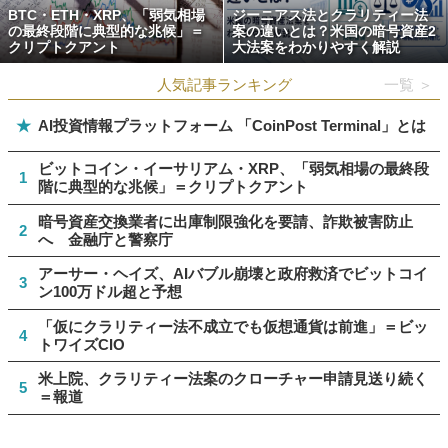
BTC・ETH・XRP、「弱気相場
ジーニアス法とクラリティー法
の最終段階に典型的な兆候」＝
案の違いとは？米国の暗号資産2
クリプトクアント
大法案をわかりやすく解説
人気記事ランキング
一覧 ＞
★
AI投資情報プラットフォーム 「CoinPost Terminal」とは
ビットコイン・イーサリアム・XRP、「弱気相場の最終段
1
階に典型的な兆候」＝クリプトクアント
暗号資産交換業者に出庫制限強化を要請、詐欺被害防止
2
へ 金融庁と警察庁
アーサー・ヘイズ、AIバブル崩壊と政府救済でビットコイ
3
ン100万ドル超と予想
「仮にクラリティー法不成立でも仮想通貨は前進」＝ビッ
4
トワイズCIO
米上院、クラリティー法案のクローチャー申請見送り続く
5
＝報道