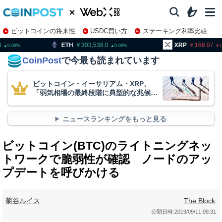
ビットコインの将来性
USDC買い方
ステーキング利率比較
株特集・関連銘柄
303,538.0
XRP
166.07
BNB
0.09
1.98
CoinPost
で今最も読まれています
ビットコイン・イーサリアム・XRP、
「弱気相場の最終段階に典型的な兆候」
＝クリプトクアント
ニュースランキングをもっと見る
ビットコイン(BTC)のライトニングネッ
トワークで脆弱性が確認 ノードのアッ
プデートを呼びかける
菊谷ルイス
The Block
公開日時:
2019/09/11 09:31