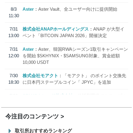
8/3
Aster
Aster Vault、全ユーザー向けに提供開始
11:30
7/31
株式会社ANAPホールディングス
ANAP が大型イ
13:00
ベント「BITCOIN JAPAN 2026」開催決定
7/31
Aster
Aster、韓国RWAシーズン1取引キャンペーン
12:00
を開始 $SKHYNIX・$SAMSUNG対象、賞金総額
10,000 USDT
7/30
株式会社モアクト
「モアクト」 のポイント交換先
18:30
に日本円ステーブルコイン「 JPYC」を追加
7/29
SBI VCトレード株式会社
信託型円建てステーブル
19:30
コイン「JPYSC」徹底解説セミナーを開催
今注目のコンテンツ
取引所おすすめランキング