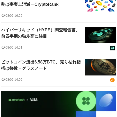
割は事実上消滅＝CryptoRank
08/06 16:26
ハイパーリキッド（HYPE）調査報告書、
前四半期の独歩高に注目
08/06 14:51
ビットコイン流出6.58万BTC、売り枯れ指
標は接近＝グラスノード
08/06 14:06