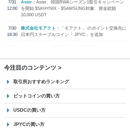
7/31
Aster
Aster、韓国RWAシーズン1取引キャンペーン
12:00
を開始 $SKHYNIX・$SAMSUNG対象、賞金総額
10,000 USDT
7/30
株式会社モアクト
「モアクト」 のポイント交換先に
18:30
日本円ステーブルコイン「 JPYC」を追加
7/29
SBI VCトレード株式会社
信託型円建てステーブル
19:30
コイン「JPYSC」徹底解説セミナーを開催
今注目のコンテンツ
取引所おすすめランキング
ビットコインの買い方
USDCの買い方
JPYCの買い方