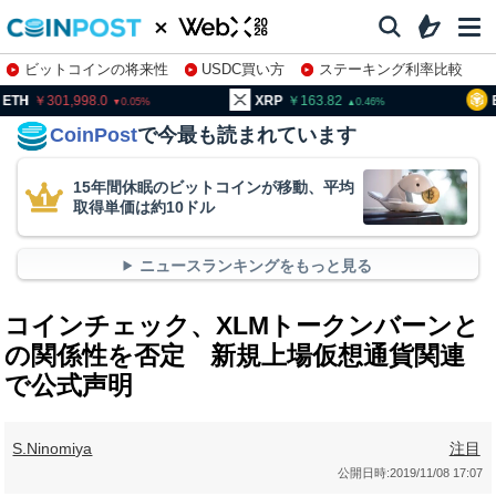
ビットコインの将来性
USDC買い方
ステーキング利率比較
株特集・関連銘柄
01,998.0
XRP
163.82
BNB
9
0.05
0.46
CoinPost
で今最も読まれています
15年間休眠のビットコインが移動、平均
取得単価は約10ドル
ニュースランキングをもっと見る
コインチェック、XLMトークンバーンと
の関係性を否定 新規上場仮想通貨関連
で公式声明
S.Ninomiya
注目
公開日時:
2019/11/08 17:07