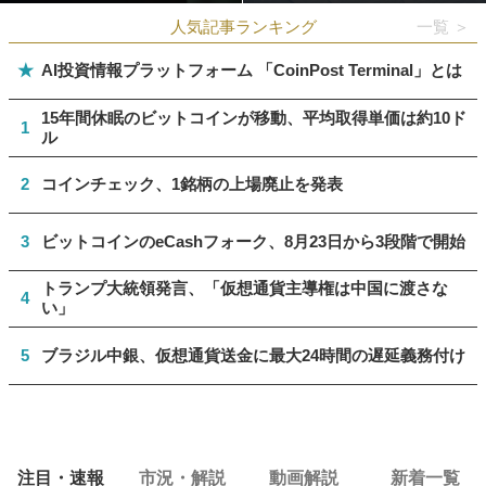
人気記事ランキング
一覧 ＞
★
AI投資情報プラットフォーム 「CoinPost Terminal」とは
15年間休眠のビットコインが移動、平均取得単価は約10ド
1
ル
2
コインチェック、1銘柄の上場廃止を発表
3
ビットコインのeCashフォーク、8月23日から3段階で開始
トランプ大統領発言、「仮想通貨主導権は中国に渡さな
4
い」
5
ブラジル中銀、仮想通貨送金に最大24時間の遅延義務付け
注目・速報
市況・解説
動画解説
新着一覧