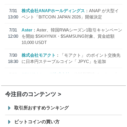
7/31
株式会社ANAPホールディングス
ANAP が大型イ
13:00
ベント「BITCOIN JAPAN 2026」開催決定
7/31
Aster
Aster、韓国RWAシーズン1取引キャンペーン
12:00
を開始 $SKHYNIX・$SAMSUNG対象、賞金総額
10,000 USDT
7/30
株式会社モアクト
「モアクト」 のポイント交換先
18:30
に日本円ステーブルコイン「 JPYC」を追加
7/29
SBI VCトレード株式会社
信託型円建てステーブル
19:30
コイン「JPYSC」徹底解説セミナーを開催
今注目のコンテンツ
取引所おすすめランキング
ビットコインの買い方