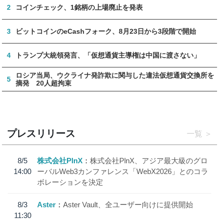
2
コインチェック、1銘柄の上場廃止を発表
3
ビットコインのeCashフォーク、8月23日から3段階で開始
4
トランプ大統領発言、「仮想通貨主導権は中国に渡さない」
ロシア当局、ウクライナ発詐欺に関与した違法仮想通貨交換所を
5
摘発 20人超拘束
プレスリリース
一覧
8/5
株式会社PlnX
株式会社PlnX、アジア最大級のグロ
14:00
ーバルWeb3カンファレンス「WebX2026」とのコラ
ボレーションを決定
8/3
Aster
Aster Vault、全ユーザー向けに提供開始
11:30