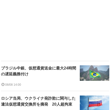
ブラジル中銀、仮想通貨送金に最大24時間
の遅延義務付け
08/08 14:00
ロシア当局、ウクライナ発詐欺に関与した
違法仮想通貨交換所を摘発 20人超拘束