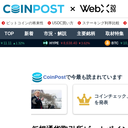
ビットコインの将来性
USDC買い方
ステーキング利率比較
TOP
新着
市況・解説
主要銘柄
取材特集
HYPE
8,638.40
BTC
10,260,001
3.62
0.26
CoinPost
で今最も読まれています
の上場廃止
15年間休眠の
平均取得単価は