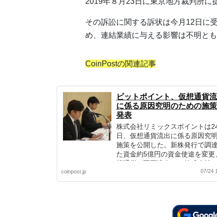
2019年８月23日に東京地方裁判所
その訴訟に関する訴状は今月12日に
め、連結業績に与える影響は不明とも
CoinPostの関連記事
ビットポイント、仮想通貨流
に係る原因究明のための施策
発表
株式会社リミックスポイントは2
日、仮想通貨流出に係る原因究
施策を公開した。新株発行で調
た資金約5億円の資金使途を変更
想通貨が不正流出した株式会社
07/24 
coinpost.jp
トポイントジャパンの諸施策の
のために充当するという。