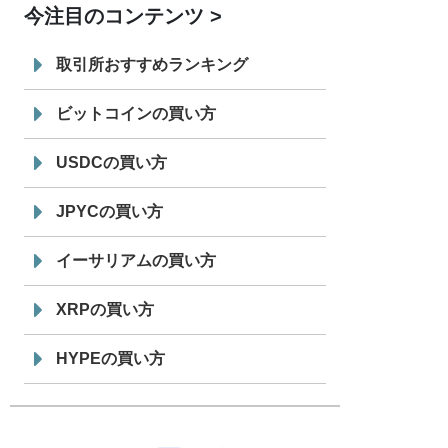
今注目のコンテンツ
7/29
SBI VCトレード株式会社
信託型円建
19:30
てステーブルコイン「JPYSC」徹底解
取引所おすすめランキング
説セミナーを開催
ビットコインの買い方
USDCの買い方
JPYCの買い方
イーサリアムの買い方
XRPの買い方
HYPEの買い方