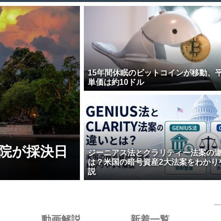
15年間休眠のビットコインが移動、
単価は約10ドル
院が採決日
ジーニアス法とクラリティー法案の
は？米国の暗号資産2大法案をわかり
説
動画解説
新着一覧