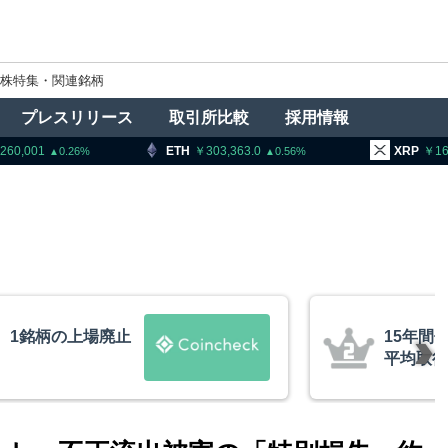
株特集・関連銘柄
プレスリリース
取引所比較
採用情報
ETH
303,363.0
XRP
164.04
0.56
0.47
ビットコインが移動、
トランプ
約10ドル
導権は中