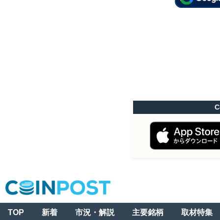
C
TOP
新着
市況・解説
主要銘柄
取材特集