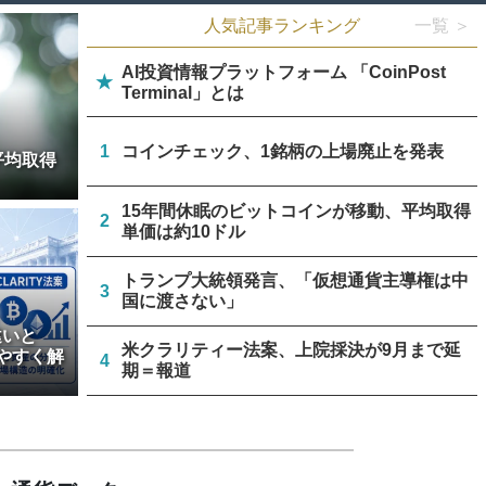
人気記事ランキング
一覧 ＞
AI投資情報プラットフォーム 「CoinPost
★
Terminal」とは
1
コインチェック、1銘柄の上場廃止を発表
平均取得
15年間休眠のビットコインが移動、平均取得
2
単価は約10ドル
トランプ大統領発言、「仮想通貨主導権は中
3
国に渡さない」
違いと
米クラリティー法案、上院採決が9月まで延
やすく解
4
期＝報道
リミックスポイント、仮想通貨運用益が累計
5
約1.6億円に