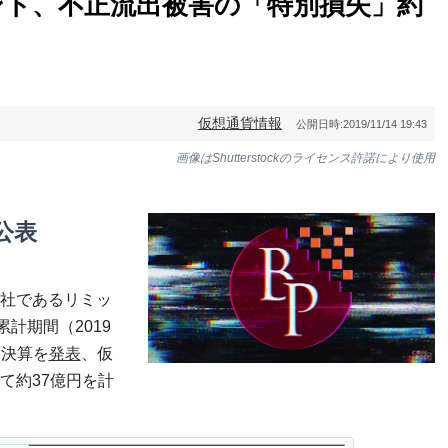
ント、不正流出被害の「特別損失」約
仮想通貨情報
公開日時:
2019/11/14 19:43
画像はShutterstockのライセンス許諾により使用
公表
社であるリミッ
計期間（2019
る決算を
発表
、仮
て約37億円を計