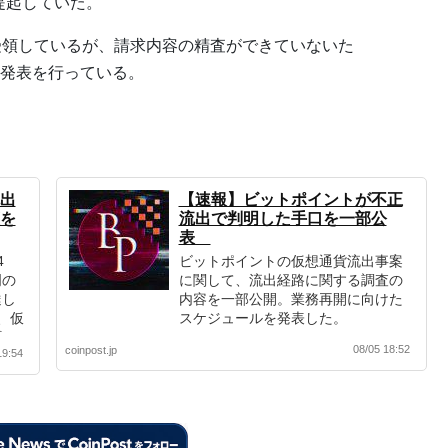
に提起していた。
受領しているが、請求内容の精査ができていないた
発表を行っている。
出
【速報】ビットポイントが不正
を
流出で判明した手口を一部公
表
4
ビットポイントの仮想通貨流出事案
明の
に関して、流出経路に関する調査の
達し
内容を一部公開。業務再開に向けた
、仮
スケジュールを発表した。
ビッ
08/05 18:52
coinpost.jp
19:54
実施