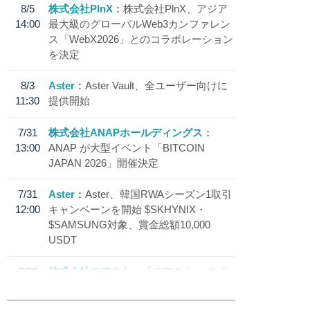
8/5
株式会社PlnX
株式会社PlnX、アジア
14:00
最大級のグローバルWeb3カンファレン
ス「WebX2026」とのコラボレーション
を決定
8/3
Aster
Aster Vault、全ユーザー向けに
11:30
提供開始
7/31
株式会社ANAPホールディングス
13:00
ANAP が大型イベント「BITCOIN
JAPAN 2026」開催決定
7/31
Aster
Aster、韓国RWAシーズン1取引
12:00
キャンペーンを開始 $SKHYNIX・
$SAMSUNG対象、賞金総額10,000
USDT
7/30
株式会社モアクト
「モアクト」 のポ
18:30
イント交換先に日本円ステーブルコイン
「 JPYC」を追加