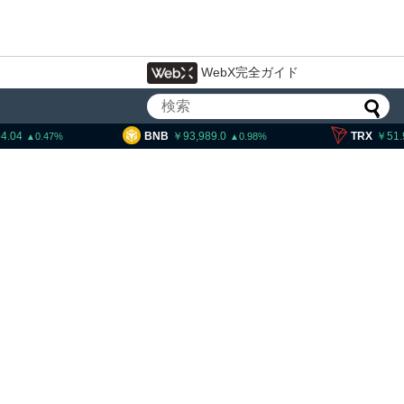
WebX完全ガイド
BNB
93,989.0
TRX
51.99
S
0.98
0.83
大統領発言、「仮想通貨主
国に渡さない」