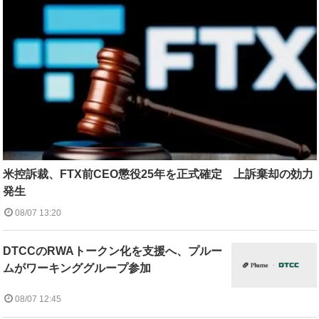
米控訴裁、FTX前CEO懲役25年を正式確定 上訴棄却の効力
発生
08/07 13:20
DTCCのRWAトークン化を支援へ、プルー
ムがワーキンググループ参加
08/07 12:45