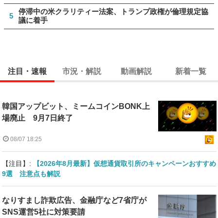
停滞中の米クラリティー法案、トランプ政権が倫理規定協
5
議に着手
注目・速報
市況・解説
動画解説
新着一覧
韓国アップビット、ミームコインBONK上
場廃止 9月7日終了
08/07 18:25
【注目】:
【2026年8月最新】仮想通貨取引所のキャンペーンおすすめ
9選 注意点も解説
なりすまし詐欺広告、金融庁など7省庁が
SNS運営5社に対策要請