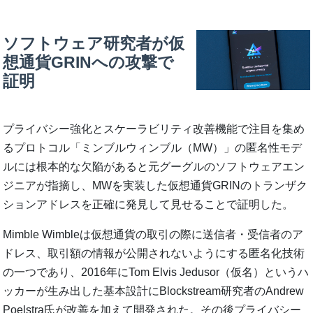
ソフトウェア研究者が仮
想通貨GRINへの攻撃で
証明
プライバシー強化とスケーラビリティ改善機能で注目を集め
るプロトコル「ミンブルウィンブル（MW）」の匿名性モデ
ルには根本的な欠陥があると元グーグルのソフトウェアエン
ジニアが指摘し、MWを実装した仮想通貨GRINのトランザク
ションアドレスを正確に発見して見せることで証明した。
Mimble Wimbleは仮想通貨の取引の際に送信者・受信者のア
ドレス、取引額の情報が公開されないようにする匿名化技術
の一つであり、2016年にTom Elvis Jedusor（仮名）というハ
ッカーが生み出した基本設計にBlockstream研究者のAndrew
Poelstra氏が改善を加えて開発された。その後プライバシー