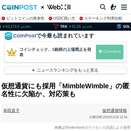
ビットコインの将来性
USDC買い方
ステーキング利率比較
株特集・関連銘柄
93,273.5
TRX
51.65
SOL
11
0.06
0.21
CoinPost
で今最も読まれています
コインチェック、1銘柄の上場廃止を発
表
ニュースランキングをもっと見る
仮想通貨にも採用「MimbleWimble」の匿
名性に欠陥か、対応策も
幸田直子
仮想通貨情報
公開日時:
2019/11/19 12:41
画像はShutterstockのライセンス許諾により使用