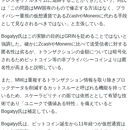
ドレスをリアルタイムに追跡することができたという。同氏
は「この問題はMW固有のもので修正する方法はなく、プラ
イバシー重視の仮想通貨であるZcashやMoneroに代わる手段
として見なされるべきではない」と主張している。
Bogatyy氏はこの実験の目的はGRINを貶めることではないと
強調した。確かにZcashやMoneroに比べて送受信者に対する
匿名性は劣るが、トランザクションの金額については暗号化
されるためビットコイン等の非プライバシーコインよりは匿
名性が高まると説明している。
また、MWは重複するトランザクション情報を取り除きブロ
ックデータを削減するカットスルーと呼ばれる機能を持って
いるため、スケーラビリティの面では依然ととして有望な技
術であり「ユニークで価値ある特性」を備えていると
Bogatyy氏は補足している。
Bogatyy氏は、ビットコイン誕生から11年経つが仮想通貨は