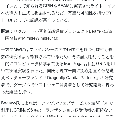
コインとして知られるGRINやBEAMに実装されライトコイン
への導入も正式に提案されるなど、有望な可能性を持つプロ
トコルとしての認識が高まっている。
関連
：
リクルートが匿名仮想通貨プロジェクトBeamへ出資
｜匿名技術MimbleWimbleとは
一方でMWにはプライバシーの面で脆弱性を持つ可能性が複
数の研究者より指摘されているため、その証明を行うことを
目的にコンピュータ科学者であるIvan Bogatyy氏はGRINを用
いて実証実験を行った。同氏は現在米国に拠点を置く仮想通
貨ベンチャーファンド「Dragonfly Capital Partners」の研究
者で、グーグルでソフトウェア開発者として研究開発に携わ
った経歴も持つ。
Bogatyy氏によれば、アマゾンウェブサービスを週60ドルで
利用しGRINの96％のトランザクション送受信者の正確なア