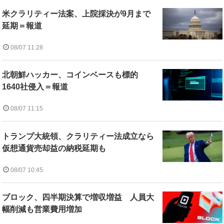
米クラリティー法案、上院採決が9月まで
延期＝報道
08/07 11:28
北朝鮮ハッカー、コインベースも標的
1640社侵入＝報道
08/07 11:15
トランプ大統領、クラリティー法成立なら
仮想通貨売却益の納税延期も
08/07 10:45
ブロック、四半期決算で増収増益 人員大
幅削減も営業費用増加