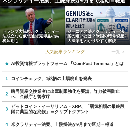
米クラリティー法案、上院採決が9月まで延期＝報道
トランプ大統領、クラリティー
ジーニアス法とクラリティー法
法成立なら仮想通貨売却益の納
案の違いとは？米国の暗号資産2
税延期も
大法案をわかりやすく解説
人気記事ランキング
一覧 ＞
★
AI投資情報プラットフォーム 「CoinPost Terminal」とは
1
コインチェック、1銘柄の上場廃止を発表
暗号資産交換業者に出庫制限強化を要請、詐欺被害防止
2
へ 金融庁と警察庁
ビットコイン・イーサリアム・XRP、「弱気相場の最終段
3
階に典型的な兆候」＝クリプトクアント
4
米クラリティー法案、上院採決が9月まで延期＝報道