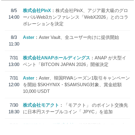
8/5
株式会社PlnX
株式会社PlnX、アジア最大級のグロ
14:00
ーバルWeb3カンファレンス「WebX2026」とのコラ
ボレーションを決定
8/3
Aster
Aster Vault、全ユーザー向けに提供開始
11:30
7/31
株式会社ANAPホールディングス
ANAP が大型イ
13:00
ベント「BITCOIN JAPAN 2026」開催決定
7/31
Aster
Aster、韓国RWAシーズン1取引キャンペーン
12:00
を開始 $SKHYNIX・$SAMSUNG対象、賞金総額
10,000 USDT
7/30
株式会社モアクト
「モアクト」 のポイント交換先
18:30
に日本円ステーブルコイン「 JPYC」を追加
7/29
SBI VCトレード株式会社
信託型円建てステーブル
19:30
コイン「JPYSC」徹底解説セミナーを開催