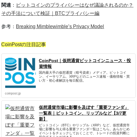
関連
：
ビットコインのプライバシーはなぜ議論されるのか？
その手法について検証｜BTCプライバシー編
参考：
Breaking Mimblewimble’s Privacy Model
CoinPostの注目記事
CoinPost｜仮想通貨ビットコインニュース・投
資情報
国内最大手の仮想通貨（暗号資産）メディア。ビットコイ
ン、イーサリアム、XRPなどのニュース速報・価格情報・買
い方・初心者解説を毎日配信。
coinpost.jp
仮想通貨市場に影響を及ぼす「重要ファンダ」
一覧表｜ビットコイン、リップルなど【3/7更
新】
ビットコイン（BTC）やリップル（XRP）など、仮想通貨市
場に影響を与え得る重要ファンダ一覧はこちら。あらかじめ
イベントをチェックしておくことで、トレードの投資判断に