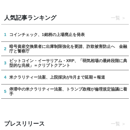
人気記事ランキング
一覧
1
コインチェック、1銘柄の上場廃止を発表
暗号資産交換業者に出庫制限強化を要請、詐欺被害防止へ 金融
2
庁と警察庁
ビットコイン・イーサリアム・XRP、「弱気相場の最終段階に典
3
型的な兆候」＝クリプトクアント
4
米クラリティー法案、上院採決が9月まで延期＝報道
停滞中の米クラリティー法案、トランプ政権が倫理規定協議に着
5
手
プレスリリース
一覧