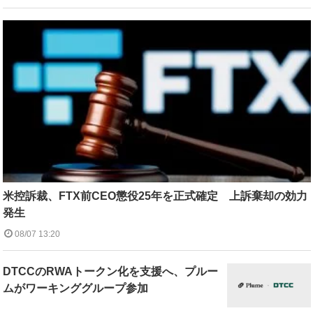
米控訴裁、FTX前CEO懲役25年を正式確定 上訴棄却の効力
発生
08/07 13:20
DTCCのRWAトークン化を支援へ、プルー
ムがワーキンググループ参加