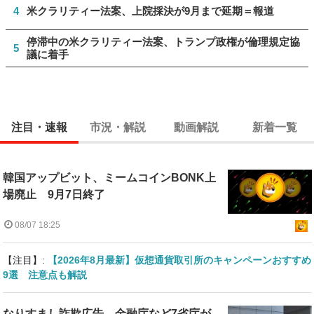
4
米クラリティー法案、上院採決が9月まで延期＝報道
停滞中の米クラリティー法案、トランプ政権が倫理規定協
5
議に着手
注目・速報
市況・解説
動画解説
新着一覧
韓国アップビット、ミームコインBONK上
場廃止 9月7日終了
08/07 18:25
【注目】:
【2026年8月最新】仮想通貨取引所のキャンペーンおすすめ
9選 注意点も解説
なりすまし詐欺広告、金融庁など7省庁が