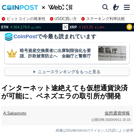
ビットコインの将来性
USDC買い方
ステーキング利率比較
株特集・関連銘柄
04,179.0
XRP
163.25
BNB
9
1.26
1.46
CoinPost
で今最も読まれています
暗号資産交換業者に出庫制限強化を要
請、詐欺被害防止へ 金融庁と警察庁
ニュースランキングをもっと見る
インターネット途絶えても仮想通貨決済
が可能に、ベネズエラの取引所が開発
A.Sakamoto
仮想通貨情報
公開日時:
2020/04/11 15:15
画像はShutterstockのライセンス許諾により使用