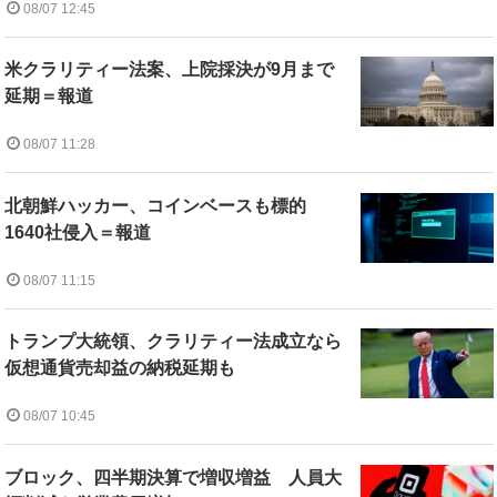
08/07 12:45
米クラリティー法案、上院採決が9月まで
延期＝報道
08/07 11:28
北朝鮮ハッカー、コインベースも標的
1640社侵入＝報道
08/07 11:15
トランプ大統領、クラリティー法成立なら
仮想通貨売却益の納税延期も
08/07 10:45
ブロック、四半期決算で増収増益 人員大