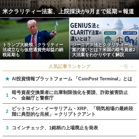
米クラリティー法案、上院採決が9月まで延期＝報道
トランプ大統領、クラリティー
ジーニアス法とクラリティー法
法成立なら仮想通貨売却益の納
案の違いとは？米国の暗号資産2
税延期も
大法案をわかりやすく解説
人気記事ランキング
一覧 ＞
★
AI投資情報プラットフォーム 「CoinPost Terminal」とは
暗号資産交換業者に出庫制限強化を要請、詐欺被害防止
1
へ 金融庁と警察庁
ビットコイン・イーサリアム・XRP、「弱気相場の最終段
2
階に典型的な兆候」＝クリプトクアント
3
コインチェック、1銘柄の上場廃止を発表