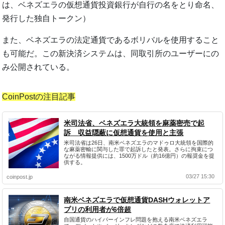
は、ベネズエラの仮想通貨投資銀行が自行の名をとり命名、
発行した独自トークン）
また、ベネズエラの法定通貨であるボリバルを使用すること
も可能だ。この新決済システムは、同取引所のユーザーにの
み公開されている。
CoinPostの注目記事
米司法省、ベネズエラ大統領を麻薬密売で起
訴 収益隠蔽に仮想通貨を使用と主張
米司法省は26日、南米ベネズエラのマドゥロ大統領を国際的
な麻薬密輸に関与した罪で起訴したと発表。さらに拘束につ
ながる情報提供には、1500万ドル（約16億円）の報奨金を提
供する。
03/27 15:30
coinpost.jp
南米ベネズエラで仮想通貨DASHウォレットア
プリの利用者が6倍超
自国通貨のハイパーインフレ問題を抱える南米ベネズエラ