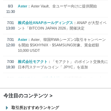
8/3
Aster
Aster Vault、全ユーザー向けに提供開始
11:30
7/31
株式会社ANAPホールディングス
ANAP が大型イベ
13:00
ント「BITCOIN JAPAN 2026」開催決定
7/31
Aster
Aster、韓国RWAシーズン1取引キャンペーン
12:00
を開始 $SKHYNIX・$SAMSUNG対象、賞金総額
10,000 USDT
7/30
株式会社モアクト
「モアクト」 のポイント交換先に
18:30
日本円ステーブルコイン「 JPYC」を追加
7/29
SBI VCトレード株式会社
信託型円建てステーブル
19:30
コイン「JPYSC」徹底解説セミナーを開催
今注目のコンテンツ
取引所おすすめランキング