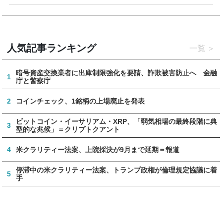
人気記事ランキング
一覧
暗号資産交換業者に出庫制限強化を要請、詐欺被害防止へ 金融
1
庁と警察庁
2
コインチェック、1銘柄の上場廃止を発表
ビットコイン・イーサリアム・XRP、「弱気相場の最終段階に典
3
型的な兆候」＝クリプトクアント
4
米クラリティー法案、上院採決が9月まで延期＝報道
停滞中の米クラリティー法案、トランプ政権が倫理規定協議に着
5
手