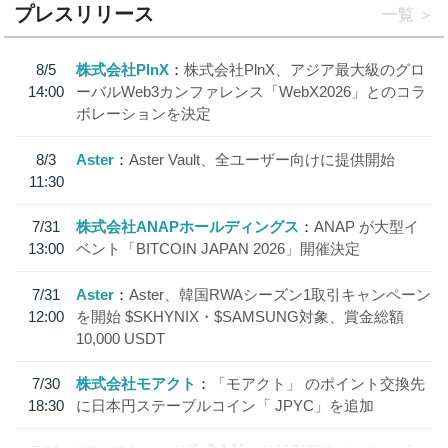
プレスリリース
一覧
8/5
株式会社PlnX
株式会社PlnX、アジア最大級のグロ
14:00
ーバルWeb3カンファレンス「WebX2026」とのコラ
ボレーションを決定
8/3
Aster
Aster Vault、全ユーザー向けに提供開始
11:30
7/31
株式会社ANAPホールディングス
ANAP が大型イ
13:00
ベント「BITCOIN JAPAN 2026」開催決定
7/31
Aster
Aster、韓国RWAシーズン1取引キャンペーン
12:00
を開始 $SKHYNIX・$SAMSUNG対象、賞金総額
10,000 USDT
7/30
株式会社モアクト
「モアクト」 のポイント交換先
18:30
に日本円ステーブルコイン「 JPYC」を追加