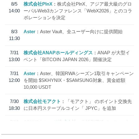
8/5
株式会社PlnX
株式会社PlnX、アジア最大級のグロ
14:00
ーバルWeb3カンファレンス「WebX2026」とのコラ
ボレーションを決定
8/3
Aster
Aster Vault、全ユーザー向けに提供開始
11:30
7/31
株式会社ANAPホールディングス
ANAP が大型イ
13:00
ベント「BITCOIN JAPAN 2026」開催決定
7/31
Aster
Aster、韓国RWAシーズン1取引キャンペーン
12:00
を開始 $SKHYNIX・$SAMSUNG対象、賞金総額
10,000 USDT
7/30
株式会社モアクト
「モアクト」 のポイント交換先
18:30
に日本円ステーブルコイン「 JPYC」を追加
7/29
SBI VCトレード株式会社
信託型円建てステーブル
19:30
コイン「JPYSC」徹底解説セミナーを開催