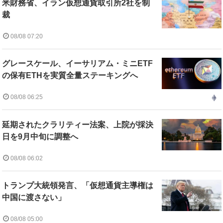
米財務省、イラン仮想通貨取引所2社を制
裁
08/08 07:20
グレースケール、イーサリアム・ミニETF
の保有ETHを実質全量ステーキングへ
08/08 06:25
延期されたクラリティー法案、上院が採決
日を9月中旬に調整へ
08/08 06:02
トランプ大統領発言、「仮想通貨主導権は
中国に渡さない」
08/08 05:00