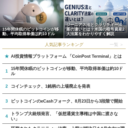
ジーニアス法とクラリティー法
15年間休眠のビットコインが移
案の違いとは？米国の暗号資産2
動、平均取得単価は約10ドル
大法案をわかりやすく解説
人気記事ランキング
一覧 ＞
★
AI投資情報プラットフォーム 「CoinPost Terminal」とは
15年間休眠のビットコインが移動、平均取得単価は約10ド
1
ル
2
コインチェック、1銘柄の上場廃止を発表
3
ビットコインのeCashフォーク、8月23日から3段階で開始
トランプ大統領発言、「仮想通貨主導権は中国に渡さな
4
い」