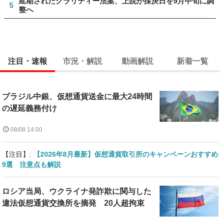
延期されたクラリティー法案、上院が採決日を9月中旬に調
5
整へ
注目・速報
市況・解説
動画解説
新着一覧
ブラジル中銀、仮想通貨送金に最大24時間
の遅延義務付け
08/08 14:00
【注目】:
【2026年8月最新】仮想通貨取引所のキャンペーンおすすめ
9選 注意点も解説
ロシア当局、ウクライナ発詐欺に関与した
違法仮想通貨交換所を摘発 20人超拘束