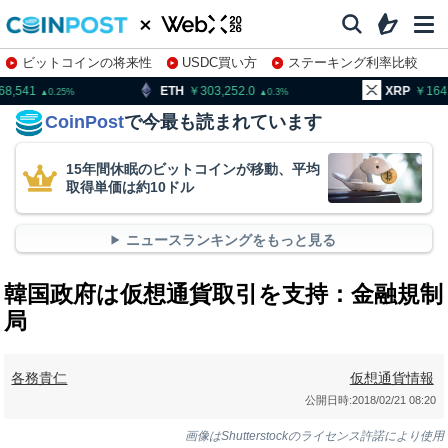
ビットコインの将来性
USDC買い方
ステーキング利率比較
株特集・関連銘柄
ETH
303,252.0
XRP
164.42
B
0.3
2.15
CoinPost
で今最も読まれています
15年間休眠のビットコインが移動、平均
取得単価は約10ドル
ニュースランキングをもっと見る
韓国政府は仮想通貨取引を支持：金融規制
局
各務貴仁
仮想通貨情報
公開日時:
2018/02/21 08:20
画像はShutterstockのライセンス許諾により使用