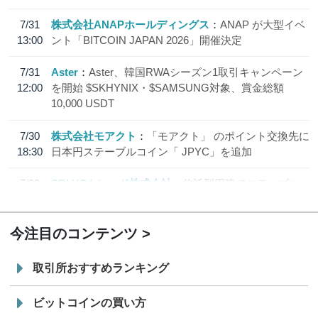
7/31
株式会社ANAPホールディングス
ANAP が大型イベ
13:00
ント「BITCOIN JAPAN 2026」開催決定
7/31
Aster
Aster、韓国RWAシーズン1取引キャンペーン
12:00
を開始 $SKHYNIX・$SAMSUNG対象、賞金総額
10,000 USDT
7/30
株式会社モアクト
「モアクト」 のポイント交換先に
18:30
日本円ステーブルコイン「 JPYC」を追加
7/29
SBI VCトレード株式会社
信託型円建てステーブル
19:30
コイン「JPYSC」徹底解説セミナーを開催
今注目のコンテンツ
取引所おすすめランキング
ビットコインの買い方