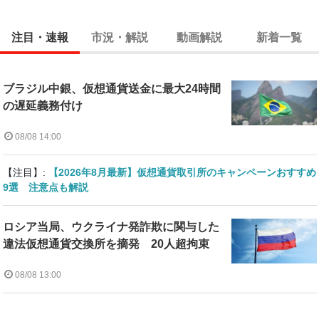
注目・速報
市況・解説
動画解説
新着一覧
ブラジル中銀、仮想通貨送金に最大24時間
の遅延義務付け
08/08 14:00
【注目】:
【2026年8月最新】仮想通貨取引所のキャンペーンおすすめ
9選 注意点も解説
ロシア当局、ウクライナ発詐欺に関与した
違法仮想通貨交換所を摘発 20人超拘束
08/08 13:00