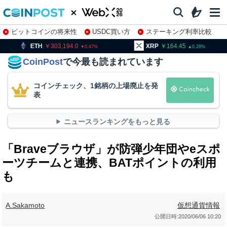
ビットコインの将来性
USDC買い方
ステーキング利率比較
株特集・関連銘柄
303,194.0
XRP
164.45
BNB
0.47
0.28
CoinPost
で今最も読まれています
コインチェック、1銘柄の上場廃止を発
表
ニュースランキングをもっと見る
「Braveブラウザ」が防弾少年団やeスポ
ーツチームと連携、BATポイントの利用
も
A.Sakamoto
仮想通貨情報
公開日時:
2020/06/06 10:20