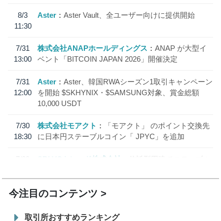
8/3
Aster
Aster Vault、全ユーザー向けに提供開始
11:30
7/31
株式会社ANAPホールディングス
ANAP が大型イ
13:00
ベント「BITCOIN JAPAN 2026」開催決定
7/31
Aster
Aster、韓国RWAシーズン1取引キャンペーン
12:00
を開始 $SKHYNIX・$SAMSUNG対象、賞金総額
10,000 USDT
7/30
株式会社モアクト
「モアクト」 のポイント交換先
18:30
に日本円ステーブルコイン「 JPYC」を追加
7/29
SBI VCトレード株式会社
信託型円建てステーブル
19:30
コイン「JPYSC」徹底解説セミナーを開催
今注目のコンテンツ
取引所おすすめランキング