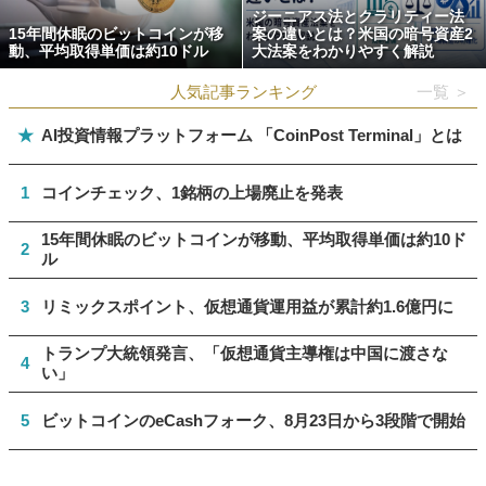
ジーニアス法とクラリティー法
15年間休眠のビットコインが移
案の違いとは？米国の暗号資産2
動、平均取得単価は約10ドル
大法案をわかりやすく解説
人気記事ランキング
一覧 ＞
★
AI投資情報プラットフォーム 「CoinPost Terminal」とは
1
コインチェック、1銘柄の上場廃止を発表
15年間休眠のビットコインが移動、平均取得単価は約10ド
2
ル
3
リミックスポイント、仮想通貨運用益が累計約1.6億円に
トランプ大統領発言、「仮想通貨主導権は中国に渡さな
4
い」
5
ビットコインのeCashフォーク、8月23日から3段階で開始