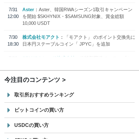
7/31
Aster
Aster、韓国RWAシーズン1取引キャンペーン
12:00
を開始 $SKHYNIX・$SAMSUNG対象、賞金総額
10,000 USDT
7/30
株式会社モアクト
「モアクト」 のポイント交換先に
18:30
日本円ステーブルコイン「 JPYC」を追加
7/29
SBI VCトレード株式会社
信託型円建てステーブル
19:30
コイン「JPYSC」徹底解説セミナーを開催
今注目のコンテンツ
取引所おすすめランキング
ビットコインの買い方
USDCの買い方