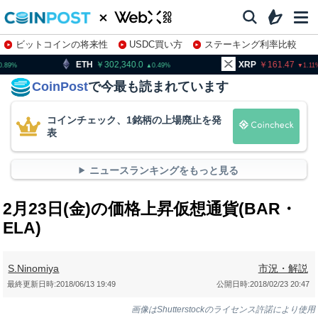
ビットコインの将来性
USDC買い方
ステーキング利率比較
株特集・関連銘柄
302,340.0
XRP
161.47
BNB
0.49
1.11
CoinPost
で今最も読まれています
コインチェック、1銘柄の上場廃止を発
表
ニュースランキングをもっと見る
2月23日(金)の価格上昇仮想通貨(BAR・
ELA)
S.Ninomiya
市況・解説
最終更新日時:
2018/06/13 19:49
公開日時:
2018/02/23 20:47
画像はShutterstockのライセンス許諾により使用