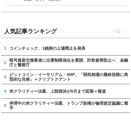
人気記事ランキング
一覧
1
コインチェック、1銘柄の上場廃止を発表
暗号資産交換業者に出庫制限強化を要請、詐欺被害防止へ 金融
2
庁と警察庁
ビットコイン・イーサリアム・XRP、「弱気相場の最終段階に典
3
型的な兆候」＝クリプトクアント
4
米クラリティー法案、上院採決が9月まで延期＝報道
停滞中の米クラリティー法案、トランプ政権が倫理規定協議に着
5
手