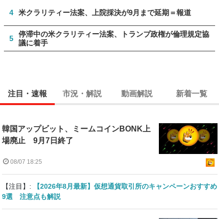
4
米クラリティー法案、上院採決が9月まで延期＝報道
停滞中の米クラリティー法案、トランプ政権が倫理規定協
5
議に着手
注目・速報
市況・解説
動画解説
新着一覧
韓国アップビット、ミームコインBONK上
場廃止 9月7日終了
08/07 18:25
【注目】:
【2026年8月最新】仮想通貨取引所のキャンペーンおすすめ
9選 注意点も解説