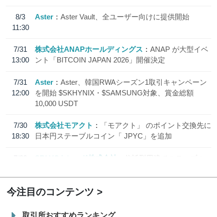
8/3
Aster
Aster Vault、全ユーザー向けに提供開始
11:30
7/31
株式会社ANAPホールディングス
ANAP が大型イベ
13:00
ント「BITCOIN JAPAN 2026」開催決定
7/31
Aster
Aster、韓国RWAシーズン1取引キャンペーン
12:00
を開始 $SKHYNIX・$SAMSUNG対象、賞金総額
10,000 USDT
7/30
株式会社モアクト
「モアクト」 のポイント交換先に
18:30
日本円ステーブルコイン「 JPYC」を追加
7/29
SBI VCトレード株式会社
信託型円建てステーブル
19:30
コイン「JPYSC」徹底解説セミナーを開催
今注目のコンテンツ
取引所おすすめランキング