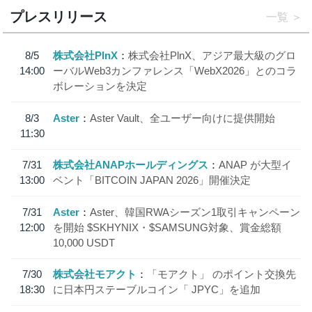
プレスリリース
一覧
8/5
株式会社PlnX
株式会社PlnX、アジア最大級のグロ
14:00
ーバルWeb3カンファレンス「WebX2026」とのコラ
ボレーションを決定
8/3
Aster
Aster Vault、全ユーザー向けに提供開始
11:30
7/31
株式会社ANAPホールディングス
ANAP が大型イ
13:00
ベント「BITCOIN JAPAN 2026」開催決定
7/31
Aster
Aster、韓国RWAシーズン1取引キャンペーン
12:00
を開始 $SKHYNIX・$SAMSUNG対象、賞金総額
10,000 USDT
7/30
株式会社モアクト
「モアクト」 のポイント交換先
18:30
に日本円ステーブルコイン「 JPYC」を追加