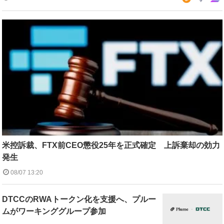
米控訴裁、FTX前CEO懲役25年を正式確定 上訴棄却の効力
発生
08/07 13:20
DTCCのRWAトークン化を支援へ、プルー
ムがワーキンググループ参加