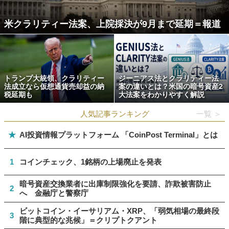
米クラリティー法案、上院採決が9月まで延期＝報道
トランプ大統領、クラリティー
ジーニアス法とクラリティー法
法成立なら仮想通貨売却益の納
案の違いとは？米国の暗号資産2
税延期も
大法案をわかりやすく解説
人気記事ランキング
一覧 ＞
★
AI投資情報プラットフォーム 「CoinPost Terminal」とは
1
コインチェック、1銘柄の上場廃止を発表
暗号資産交換業者に出庫制限強化を要請、詐欺被害防止
2
へ 金融庁と警察庁
ビットコイン・イーサリアム・XRP、「弱気相場の最終段
3
階に典型的な兆候」＝クリプトクアント