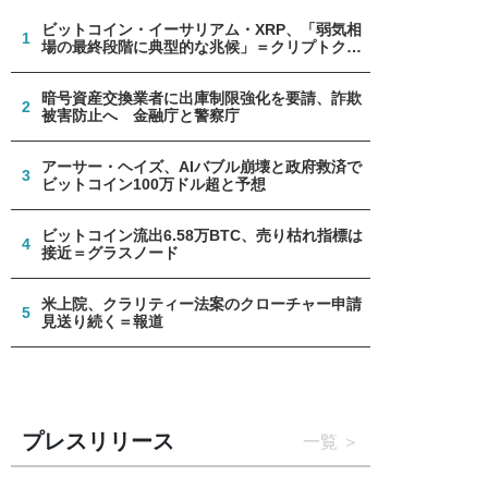
ビットコイン・イーサリアム・XRP、「弱気相
1
場の最終段階に典型的な兆候」＝クリプトクア
ント
暗号資産交換業者に出庫制限強化を要請、詐欺
2
被害防止へ 金融庁と警察庁
アーサー・ヘイズ、AIバブル崩壊と政府救済で
3
ビットコイン100万ドル超と予想
ビットコイン流出6.58万BTC、売り枯れ指標は
4
接近＝グラスノード
米上院、クラリティー法案のクローチャー申請
5
見送り続く＝報道
プレスリリース
一覧