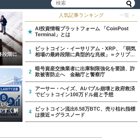
人気記事ランキング
一覧 ＞
AI投資情報プラットフォーム 「CoinPost
★
Terminal」とは
ビットコイン・イーサリアム・XRP、「弱気
1
終段階に
相場の最終段階に典型的な兆候」＝クリプト
クアント
暗号資産交換業者に出庫制限強化を要請、詐
2
欺被害防止へ 金融庁と警察庁
アーサー・ヘイズ、AIバブル崩壊と政府救済
3
でビットコイン100万ドル超と予想
違いと
ビットコイン流出6.58万BTC、売り枯れ指標
やすく解
4
は接近＝グラスノード
米上院、クラリティー法案のクローチャー申
5
請見送り続く＝報道