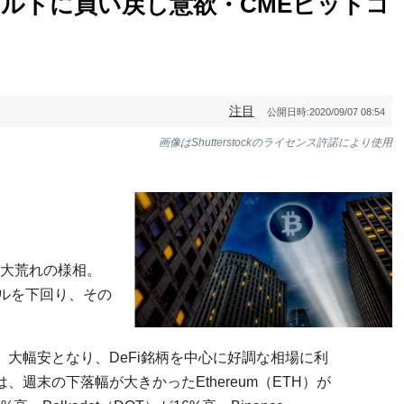
ルトに買い戻し意欲・CMEビットコ
注目
公開日時:
2020/09/07 08:54
画像はShutterstockのライセンス許諾により使用
大荒れの様相。
ドルを下回り、その
、大幅安となり、DeFi銘柄を中心に好調な相場に利
週末の下落幅が大きかったEthereum（ETH）が