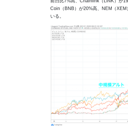
前日比7%高、Chainlink（LINK）が19
Coin（BNB）が20%高、NEM（X
いる。