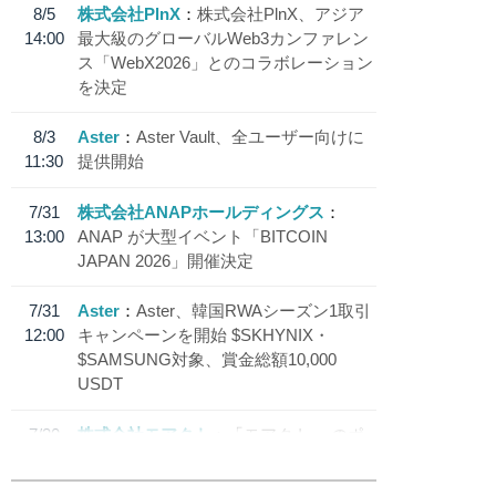
8/5
株式会社PlnX
株式会社PlnX、アジア
14:00
最大級のグローバルWeb3カンファレン
ス「WebX2026」とのコラボレーション
を決定
8/3
Aster
Aster Vault、全ユーザー向けに
11:30
提供開始
7/31
株式会社ANAPホールディングス
13:00
ANAP が大型イベント「BITCOIN
JAPAN 2026」開催決定
7/31
Aster
Aster、韓国RWAシーズン1取引
12:00
キャンペーンを開始 $SKHYNIX・
$SAMSUNG対象、賞金総額10,000
USDT
7/30
株式会社モアクト
「モアクト」 のポ
18:30
イント交換先に日本円ステーブルコイン
「 JPYC」を追加