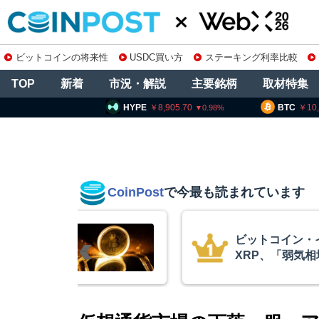
ビットコインの将来性
USDC買い方
ステーキング利率比較
TOP
新着
市況・解説
主要銘柄
取材特集
PE
8,905.70
BTC
10,199,393
ETH
0.98
0.33
CoinPost
で今最も読まれています
リアム・
暗号資産交換業
終段階に典型
要請、詐欺被害
クアント
察庁