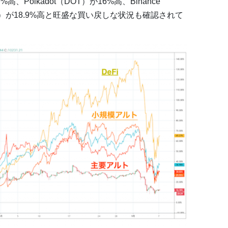
%高、Polkadot（DOT）が16%高、Binance
EM）が18.9%高と旺盛な買い戻しな状況も確認されて