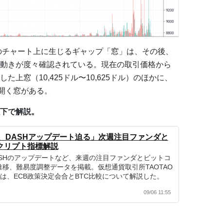
のチャート上に生じるギャップ「窓」は、その後、
動きが度々確認されている。現在の取引価格から
上窓（10,425ドル〜10,625ドル）のほかに、
ル幅開く窓がある。
下で解説。
、DASHアップデート迫る」次週注目ファンダと
HIクリプト指標解説
SHのアップデートなど、来週の注目ファンダとビットコ
移、難易度調整データを掲載。仮想通貨取引所TAOTAO
では、ECB政策決定会合とBTC比較について解説した。
09/06 11:55