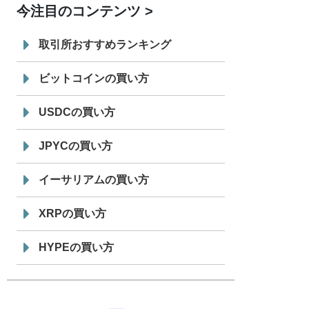
今注目のコンテンツ
7/29
SBI VCトレード株式会社
信託型円建
19:30
てステーブルコイン「JPYSC」徹底解
取引所おすすめランキング
説セミナーを開催
ビットコインの買い方
USDCの買い方
JPYCの買い方
イーサリアムの買い方
XRPの買い方
HYPEの買い方