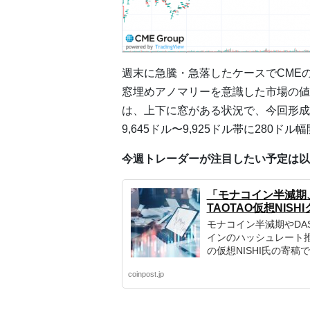
週末に急騰・急落したケースでCME
窓埋めアノマリーを意識した市場の値
は、上下に窓がある状況で、今回形成した
9,645ドル〜9,925ドル帯に280ド
今週トレーダーが注目したい予定は以
「モナコイン半減期
TAOTAO仮想NIS
モナコイン半減期やDA
インのハッシュレート推
の仮想NISHI氏の寄稿
coinpost.jp