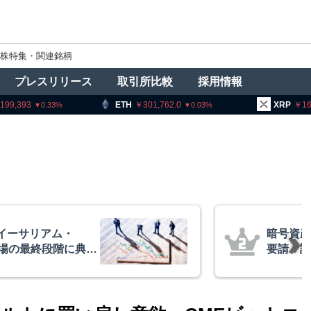
株特集・関連銘柄
プレスリリース
取引所比較
採用情報
301,762.0
XRP
164.34
BNB
0.03
2.29
者に出庫制限強化を
アーサー
防止へ 金融庁と警
政府救済
超と予想