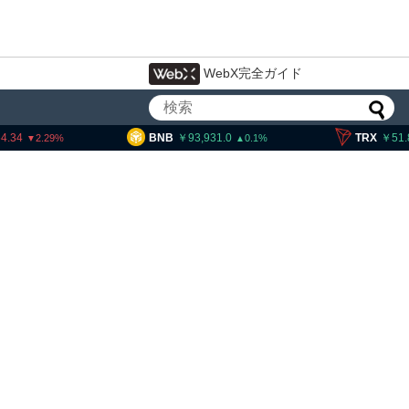
WebX完全ガイド
93,931.0
TRX
51.89
SOL
0.1
0.06
・ヘイズ、AIバブル崩壊と
でビットコイン100万ドル