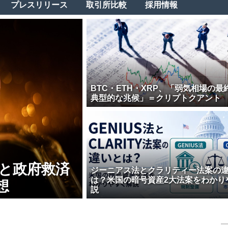
プレスリリース
取引所比較
採用情報
BTC・ETH・XRP、「弱気相場の最
典型的な兆候」＝クリプトクアント
壊と政府救済
ジーニアス法とクラリティー法案の
は？米国の暗号資産2大法案をわかり
想
説