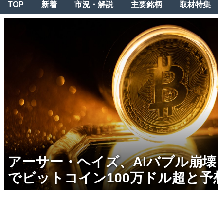
TOP
新着
市況・解説
主要銘柄
取材特集
アーサー・ヘイズ、AIバブル崩
でビットコイン100万ドル超と予