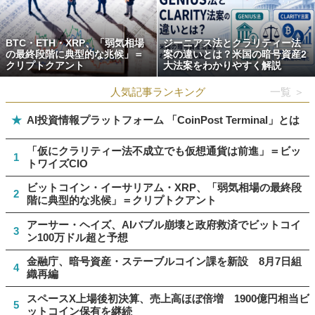
BTC・ETH・XRP、「弱気相場
ジーニアス法とクラリティー法
の最終段階に典型的な兆候」＝
案の違いとは？米国の暗号資産2
クリプトクアント
大法案をわかりやすく解説
人気記事ランキング
一覧 ＞
★
AI投資情報プラットフォーム 「CoinPost Terminal」とは
「仮にクラリティー法不成立でも仮想通貨は前進」＝ビッ
1
トワイズCIO
ビットコイン・イーサリアム・XRP、「弱気相場の最終段
2
階に典型的な兆候」＝クリプトクアント
アーサー・ヘイズ、AIバブル崩壊と政府救済でビットコイ
3
ン100万ドル超と予想
金融庁、暗号資産・ステーブルコイン課を新設 8月7日組
4
織再編
スペースX上場後初決算、売上高ほぼ倍増 1900億円相当ビ
5
ットコイン保有を継続