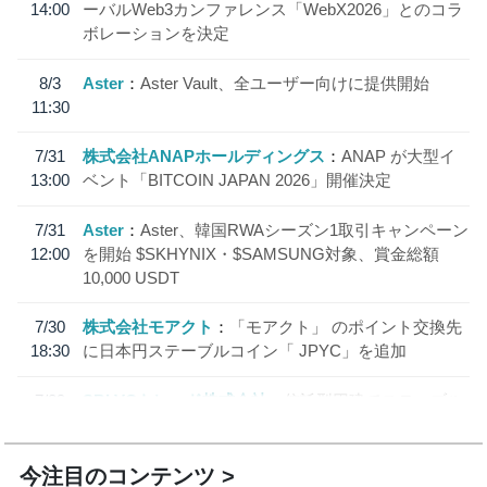
14:00
ーバルWeb3カンファレンス「WebX2026」とのコラ
ボレーションを決定
8/3
Aster
Aster Vault、全ユーザー向けに提供開始
11:30
7/31
株式会社ANAPホールディングス
ANAP が大型イ
13:00
ベント「BITCOIN JAPAN 2026」開催決定
7/31
Aster
Aster、韓国RWAシーズン1取引キャンペーン
12:00
を開始 $SKHYNIX・$SAMSUNG対象、賞金総額
10,000 USDT
7/30
株式会社モアクト
「モアクト」 のポイント交換先
18:30
に日本円ステーブルコイン「 JPYC」を追加
7/29
SBI VCトレード株式会社
信託型円建てステーブル
19:30
コイン「JPYSC」徹底解説セミナーを開催
今注目のコンテンツ