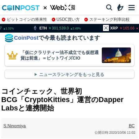
ビットコインの将来性
USDC買い方
ステーキング利率比較
株特集・関連銘柄
H
301,539.0
XRP
165.66
BNB
2.49
1.38
CoinPost
で今最も読まれています
「仮にクラリティー法不成立でも仮想通
貨は前進」＝ビットワイズCIO
ニュースランキングをもっと見る
コインチェック、世界初
BCG「CryptoKitties」運営のDapper
Labsと連携開始
S.Ninomiya
BC
公開日時:
2020/10/06 11:02