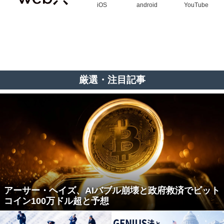
iOS
android
YouTube
厳選・注目記事
アーサー・ヘイズ、AIバブル崩壊と政府救済でビット
コイン100万ドル超と予想