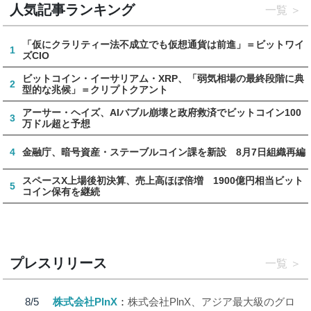
人気記事ランキング
一覧
「仮にクラリティー法不成立でも仮想通貨は前進」＝ビットワイ
1
ズCIO
ビットコイン・イーサリアム・XRP、「弱気相場の最終段階に典
2
型的な兆候」＝クリプトクアント
アーサー・ヘイズ、AIバブル崩壊と政府救済でビットコイン100
3
万ドル超と予想
4
金融庁、暗号資産・ステーブルコイン課を新設 8月7日組織再編
スペースX上場後初決算、売上高ほぼ倍増 1900億円相当ビット
5
コイン保有を継続
プレスリリース
一覧
8/5
株式会社PlnX
株式会社PlnX、アジア最大級のグロ