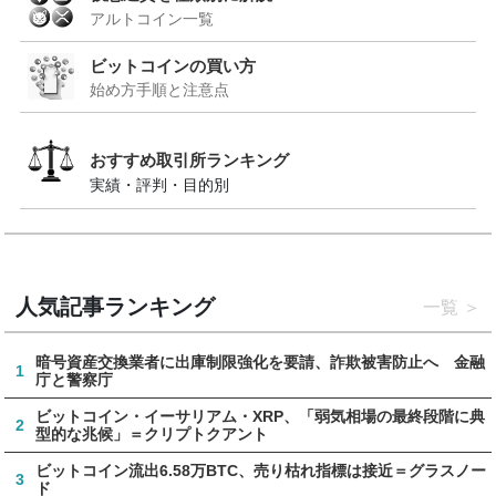
アルトコイン一覧
ビットコインの買い方
始め方手順と注意点
おすすめ取引所ランキング
実績・評判・目的別
人気記事ランキング
一覧
暗号資産交換業者に出庫制限強化を要請、詐欺被害防止へ 金融
1
庁と警察庁
ビットコイン・イーサリアム・XRP、「弱気相場の最終段階に典
2
型的な兆候」＝クリプトクアント
ビットコイン流出6.58万BTC、売り枯れ指標は接近＝グラスノー
3
ド