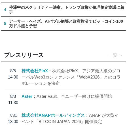
停滞中の米クラリティー法案、トランプ政権が倫理規定協議に着
4
手
アーサー・ヘイズ、AIバブル崩壊と政府救済でビットコイン100
5
万ドル超と予想
プレスリリース
一覧
8/5
株式会社PlnX
株式会社PlnX、アジア最大級のグロ
14:00
ーバルWeb3カンファレンス「WebX2026」とのコラ
ボレーションを決定
8/3
Aster
Aster Vault、全ユーザー向けに提供開始
11:30
7/31
株式会社ANAPホールディングス
ANAP が大型イ
13:00
ベント「BITCOIN JAPAN 2026」開催決定