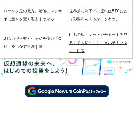
ローソク足の見方、始値のレジサ
世界的な利下げの流れはBTCにど
ポに重きを置く理由｜やがみ
う影響を与えるか｜タキオン
BTCの板トレードやチャートを見
BTC市況考察とヘッジを使い「金
る上で大切なこと｜青ハチミツダ
利」を活かす手法｜響
ルマ対談