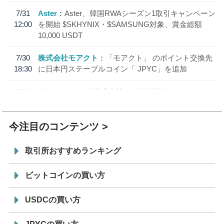
7/31
Aster
Aster、韓国RWAシーズン1取引キャンペーン
12:00
を開始 $SKHYNIX・$SAMSUNG対象、賞金総額
10,000 USDT
7/30
株式会社モアクト
「モアクト」 のポイント交換先
18:30
に日本円ステーブルコイン「 JPYC」を追加
7/29
SBI VCトレード株式会社
信託型円建てステーブル
19:30
コイン「JPYSC」徹底解説セミナーを開催
今注目のコンテンツ
取引所おすすめランキング
ビットコインの買い方
USDCの買い方