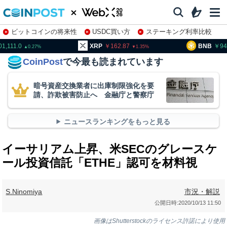
ビットコインの将来性
USDC買い方
ステーキング利率比較
株特集・関連銘柄
01,111.0
XRP
162.87
BNB
94
0.27
1.35
CoinPost
で今最も読まれています
暗号資産交換業者に出庫制限強化を要
請、詐欺被害防止へ 金融庁と警察庁
ニュースランキングをもっと見る
イーサリアム上昇、米SECのグレースケ
ール投資信託「ETHE」認可を材料視
S.Ninomiya
市況・解説
公開日時:
2020/10/13 11:50
画像はShutterstockのライセンス許諾により使用