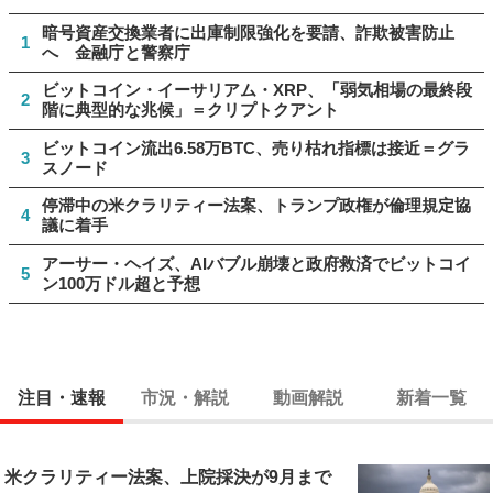
暗号資産交換業者に出庫制限強化を要請、詐欺被害防止
1
へ 金融庁と警察庁
ビットコイン・イーサリアム・XRP、「弱気相場の最終段
2
階に典型的な兆候」＝クリプトクアント
ビットコイン流出6.58万BTC、売り枯れ指標は接近＝グラ
3
スノード
停滞中の米クラリティー法案、トランプ政権が倫理規定協
4
議に着手
アーサー・ヘイズ、AIバブル崩壊と政府救済でビットコイ
5
ン100万ドル超と予想
注目・速報
市況・解説
動画解説
新着一覧
米クラリティー法案、上院採決が9月まで