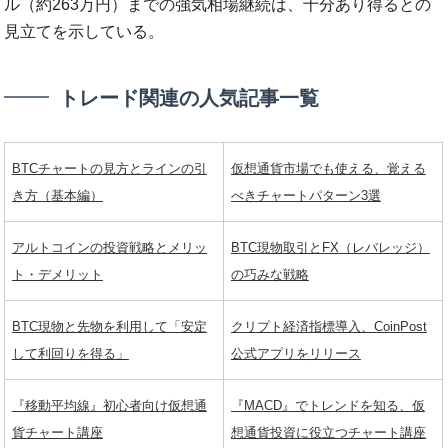
ル（約263万円）までの強気相場継続は、十分あり得るとの
見立てを示している。
トレード関連の人気記事一覧
BTCチャートの見方とラインの引
仮想通貨市場でも使える、覚える
き方（基本編）
べきチャートパターン3選
アルトコインの投資戦略とメリッ
BTC現物取引とFX（レバレッジ）
ト・デメリット
の巧みな戦略
BTC現物と先物を利用して「安定
クリプト経済指標導入、CoinPost
して利回りを得る」
公式アプリをリリース
『移動平均線』初心者向け仮想通
『MACD』でトレンドを知る、仮
貨チャート講座
想通貨投資に役立つチャート講座