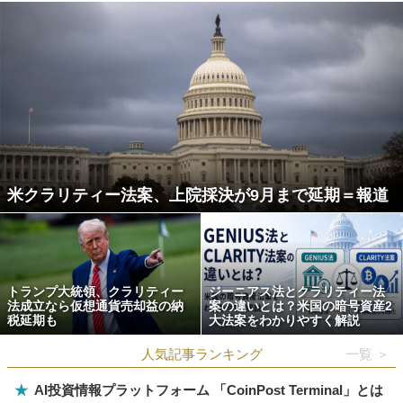
米クラリティー法案、上院採決が9月まで延期＝報道
トランプ大統領、クラリティー
ジーニアス法とクラリティー法
法成立なら仮想通貨売却益の納
案の違いとは？米国の暗号資産2
税延期も
大法案をわかりやすく解説
人気記事ランキング
一覧 ＞
★
AI投資情報プラットフォーム 「CoinPost Terminal」とは