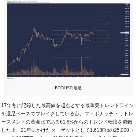
BTC/USD 週足
17年冬に記録した最高値を起点とする最重要トレンドライン
を週足ベースでブレイクしている点、フィボナッチ・リトレ
ースメントの黄金比である61.8%からのトレンド転換を俯瞰
した上、21年にかけたターゲットとして1.618Fibの25,000ド