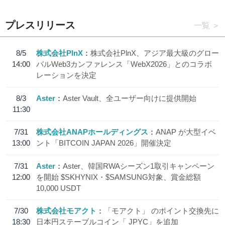
プレスリリース
一覧
8/5
株式会社PlnX
株式会社PlnX、アジア最大級のグロー
14:00
バルWeb3カンファレンス「WebX2026」とのコラボ
レーションを決定
8/3
Aster
Aster Vault、全ユーザー向けに提供開始
11:30
7/31
株式会社ANAPホールディングス
ANAP が大型イベ
13:00
ント「BITCOIN JAPAN 2026」開催決定
7/31
Aster
Aster、韓国RWAシーズン1取引キャンペーン
12:00
を開始 $SKHYNIX・$SAMSUNG対象、賞金総額
10,000 USDT
7/30
株式会社モアクト
「モアクト」 のポイント交換先に
18:30
日本円ステーブルコイン「 JPYC」を追加