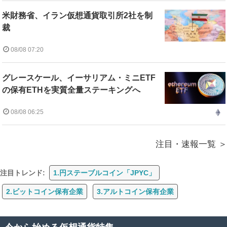
米財務省、イラン仮想通貨取引所2社を制
裁
08/08 07:20
グレースケール、イーサリアム・ミニETF
の保有ETHを実質全量ステーキングへ
08/08 06:25
注目・速報一覧
注目トレンド:
1.円ステーブルコイン「JPYC」
2.ビットコイン保有企業
3.アルトコイン保有企業