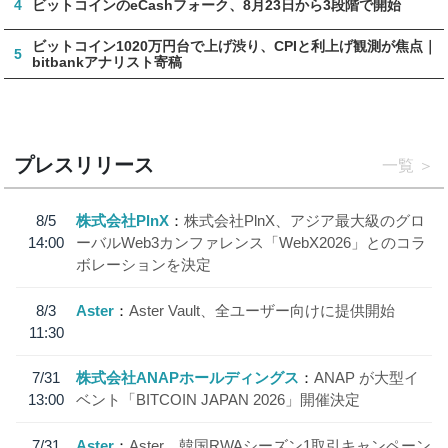
4
ビットコインのeCashフォーク、8月23日から3段階で開始
ビットコイン1020万円台で上げ渋り、CPIと利上げ観測が焦点｜
5
bitbankアナリスト寄稿
プレスリリース
一覧
8/5
株式会社PlnX
株式会社PlnX、アジア最大級のグロ
14:00
ーバルWeb3カンファレンス「WebX2026」とのコラ
ボレーションを決定
8/3
Aster
Aster Vault、全ユーザー向けに提供開始
11:30
7/31
株式会社ANAPホールディングス
ANAP が大型イ
13:00
ベント「BITCOIN JAPAN 2026」開催決定
7/31
Aster
Aster、韓国RWAシーズン1取引キャンペーン