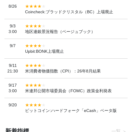
8/26
Coincheck:ブラッドクリスタル（BC）上場廃止
9/3
3:00
地区連銀景況報告（ベージュブック）
9/7
Upbit:BONK上場廃止
9/11
21:30
米消費者物価指数（CPI）：26年8月結果
9/17
3:00
米連邦公開市場委員会（FOMC）政策金利発表
9/20
ビットコイン:ハードフォーク「eCash」ベータ版
新着指標
一覧