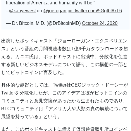
liberation of America and humanity will be."
–
@kanyewest
on
@joerogan
pic.twitter.com/5Ggtbf8xL6
— Dr. Bitcoin, M.D. (@DrBitcoinMD)
October 24, 2020
出演したポッドキャスト「ジョーローガン・エクスペリエン
ス」という番組の月間視聴者数は1億9千万ダウンロードを超
える。カニエ氏は、ポッドキャストに出演中、分散化を促進
する新しいビジネスモデルについて語り、この構想の一部と
してビットコインに言及した。
具体的な趣旨としては、Twitter社CEOジャック・ドーシーが
Twitterを分散化したが、このアイデアは彼がビットコインの
コミュニティと意見交換があったから生まれたものであり、
BTCコミュニティは「アメリカ人や人類の真の解放について
展望を持っている」という。
また、このポッドキャストに備えて仮想通貨取引所コインベ