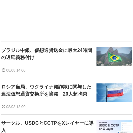
ブラジル中銀、仮想通貨送金に最大24時間
の遅延義務付け
08/08 14:00
ロシア当局、ウクライナ発詐欺に関与した
違法仮想通貨交換所を摘発 20人超拘束
08/08 13:00
サークル、USDCとCCTPをXレイヤーに導
入