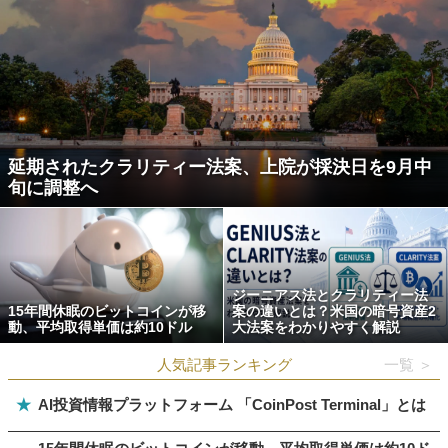
延期されたクラリティー法案、上院が採決日を9月中
旬に調整へ
ジーニアス法とクラリティー法
15年間休眠のビットコインが移
案の違いとは？米国の暗号資産2
動、平均取得単価は約10ドル
大法案をわかりやすく解説
人気記事ランキング
一覧 ＞
★
AI投資情報プラットフォーム 「CoinPost Terminal」とは