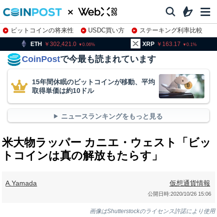
ビットコインの将来性
USDC買い方
ステーキング利率比較
株特集・関連銘柄
302,421.0
XRP
163.17
BNB
0.06
0.1
CoinPost
で今最も読まれています
15年間休眠のビットコインが移動、平均
取得単価は約10ドル
ニュースランキングをもっと見る
米大物ラッパー カニエ・ウェスト「ビッ
トコインは真の解放もたらす」
A.Yamada
仮想通貨情報
公開日時:
2020/10/26 15:06
画像はShutterstockのライセンス許諾により使用