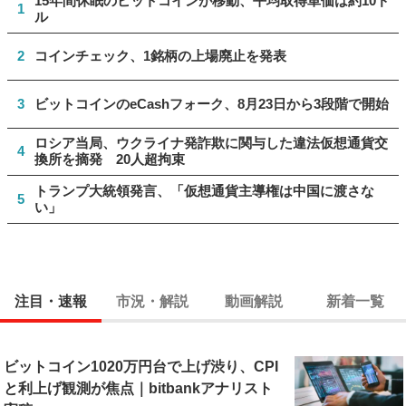
15年間休眠のビットコインが移動、平均取得単価は約10ド
1
ル
2
コインチェック、1銘柄の上場廃止を発表
3
ビットコインのeCashフォーク、8月23日から3段階で開始
ロシア当局、ウクライナ発詐欺に関与した違法仮想通貨交
4
換所を摘発 20人超拘束
トランプ大統領発言、「仮想通貨主導権は中国に渡さな
5
い」
注目・速報
市況・解説
動画解説
新着一覧
ビットコイン1020万円台で上げ渋り、CPI
と利上げ観測が焦点｜bitbankアナリスト