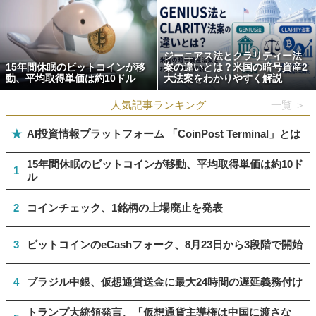
ジーニアス法とクラリティー法
15年間休眠のビットコインが移
案の違いとは？米国の暗号資産2
動、平均取得単価は約10ドル
大法案をわかりやすく解説
人気記事ランキング
一覧 ＞
★
AI投資情報プラットフォーム 「CoinPost Terminal」とは
15年間休眠のビットコインが移動、平均取得単価は約10ド
1
ル
2
コインチェック、1銘柄の上場廃止を発表
3
ビットコインのeCashフォーク、8月23日から3段階で開始
4
ブラジル中銀、仮想通貨送金に最大24時間の遅延義務付け
トランプ大統領発言、「仮想通貨主導権は中国に渡さな