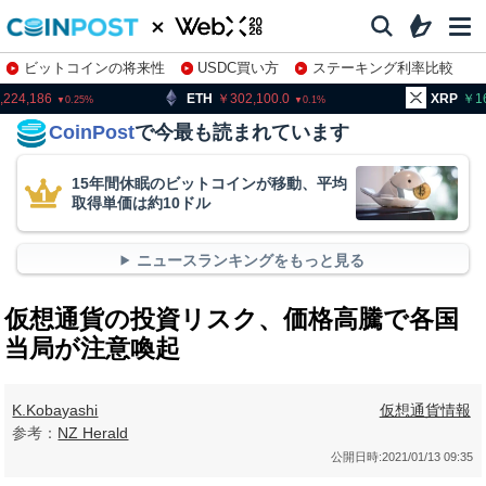
ビットコインの将来性
USDC買い方
ステーキング利率比較
株特集・関連銘柄
ETH
302,100.0
XRP
163.37
0.1
0.42
CoinPost
で今最も読まれています
15年間休眠のビットコインが移動、平均
取得単価は約10ドル
ニュースランキングをもっと見る
仮想通貨の投資リスク、価格高騰で各国
当局が注意喚起
K.Kobayashi
仮想通貨情報
参考：
NZ Herald
公開日時:
2021/01/13 09:35