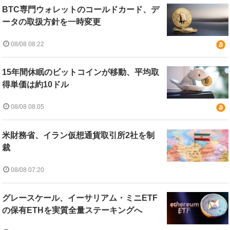
BTC専門ウォレットのコールドカード、デ
ータの取扱方針を一時変更
08/08 08:22
15年間休眠のビットコインが移動、平均取
得単価は約10ドル
08/08 08:05
米財務省、イラン仮想通貨取引所2社を制
裁
08/08 07:20
グレースケール、イーサリアム・ミニETF
の保有ETHを実質全量ステーキングへ