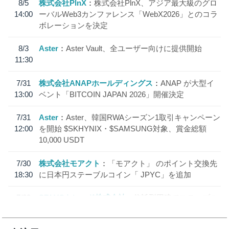
8/5
株式会社PlnX
株式会社PlnX、アジア最大級のグロ
14:00
ーバルWeb3カンファレンス「WebX2026」とのコラ
ボレーションを決定
8/3
Aster
Aster Vault、全ユーザー向けに提供開始
11:30
7/31
株式会社ANAPホールディングス
ANAP が大型イ
13:00
ベント「BITCOIN JAPAN 2026」開催決定
7/31
Aster
Aster、韓国RWAシーズン1取引キャンペーン
12:00
を開始 $SKHYNIX・$SAMSUNG対象、賞金総額
10,000 USDT
7/30
株式会社モアクト
「モアクト」 のポイント交換先
18:30
に日本円ステーブルコイン「 JPYC」を追加
7/29
SBI VCトレード株式会社
信託型円建てステーブル
19:30
コイン「JPYSC」徹底解説セミナーを開催