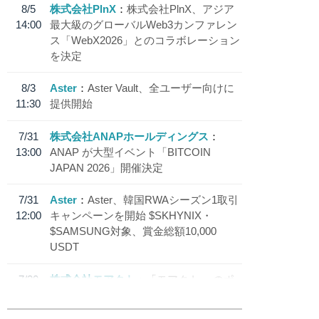
8/5
株式会社PlnX
株式会社PlnX、アジア
14:00
最大級のグローバルWeb3カンファレン
ス「WebX2026」とのコラボレーション
を決定
8/3
Aster
Aster Vault、全ユーザー向けに
11:30
提供開始
7/31
株式会社ANAPホールディングス
13:00
ANAP が大型イベント「BITCOIN
JAPAN 2026」開催決定
7/31
Aster
Aster、韓国RWAシーズン1取引
12:00
キャンペーンを開始 $SKHYNIX・
$SAMSUNG対象、賞金総額10,000
USDT
7/30
株式会社モアクト
「モアクト」 のポ
18:30
イント交換先に日本円ステーブルコイン
「 JPYC」を追加