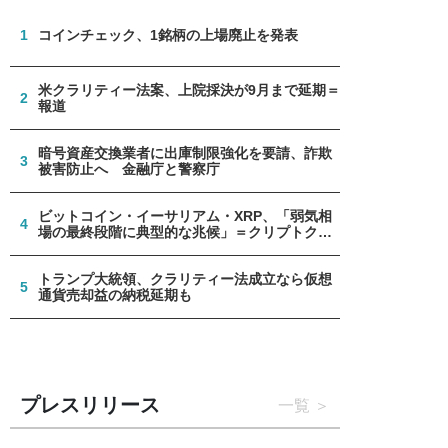
1
コインチェック、1銘柄の上場廃止を発表
米クラリティー法案、上院採決が9月まで延期＝
2
報道
暗号資産交換業者に出庫制限強化を要請、詐欺
3
被害防止へ 金融庁と警察庁
ビットコイン・イーサリアム・XRP、「弱気相
4
場の最終段階に典型的な兆候」＝クリプトクア
ント
トランプ大統領、クラリティー法成立なら仮想
5
通貨売却益の納税延期も
プレスリリース
一覧