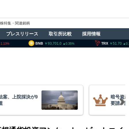
株特集・関連銘柄
プレスリリース
取引所比較
採用情報
B
93,701.0
TRX
51.70
SOL
0.35
0.18
者に出庫制限強化を
コインチ
防止へ 金融庁と警
を発表