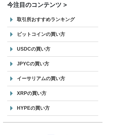
今注目のコンテンツ
7/29
SBI VCトレード株式会社
信託型円建
19:30
てステーブルコイン「JPYSC」徹底解
取引所おすすめランキング
説セミナーを開催
ビットコインの買い方
USDCの買い方
JPYCの買い方
イーサリアムの買い方
XRPの買い方
HYPEの買い方