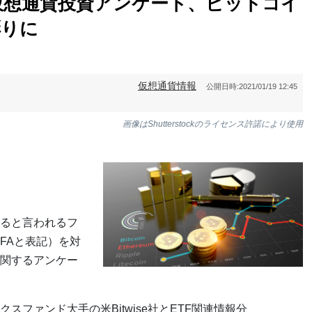
仮想通貨投資アンケート、ビットコイ
彫りに
仮想通貨情報
公開日時:
2021/01/19 12:45
画像はShutterstockのライセンス許諾により使用
ると言われるフ
FAと表記）を対
関するアンケー
ファンド大手の米Bitwise社とETF関連情報分