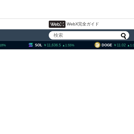
WebX完全ガイド
11,636.5
DOGE
11.02
HYPE
1.55
1.02
ェック、1銘柄の上場廃止