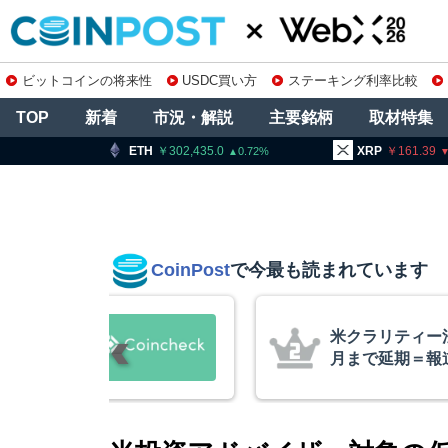
ビットコインの将来性
USDC買い方
ステーキング利率比較
TOP
新着
市況・解説
主要銘柄
取材特集
TH
302,435.0
XRP
161.39
BN
0.72
1.13
CoinPost
で今最も読まれています
院採決が9
暗号資産交換業
要請、詐欺被害
察庁