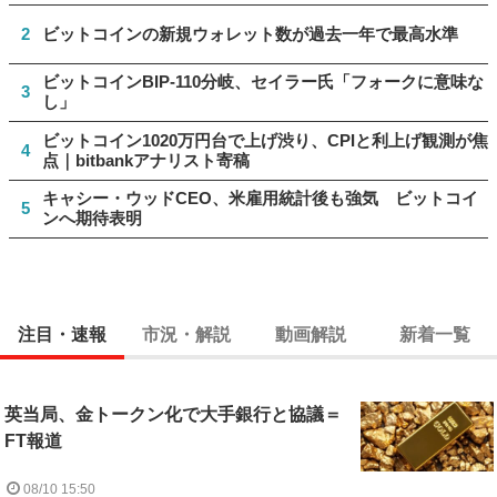
2
ビットコインの新規ウォレット数が過去一年で最高水準
ビットコインBIP-110分岐、セイラー氏「フォークに意味な
3
し」
ビットコイン1020万円台で上げ渋り、CPIと利上げ観測が焦
4
点｜bitbankアナリスト寄稿
キャシー・ウッドCEO、米雇用統計後も強気 ビットコイ
5
ンへ期待表明
注目・速報
市況・解説
動画解説
新着一覧
英当局、金トークン化で大手銀行と協議＝
FT報道
08/10 15:50