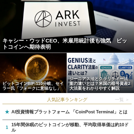
キャシー・ウッドCEO、米雇用統計後も強気 ビッ
トコインへ期待表明
ジーニアス法とクラリティー法
ビットコインBIP-110分岐、セイ
案の違いとは？米国の暗号資産2
ラー氏「フォークに意味なし」
大法案をわかりやすく解説
人気記事ランキング
一覧 ＞
★
AI投資情報プラットフォーム 「CoinPost Terminal」とは
15年間休眠のビットコインが移動、平均取得単価は約10ド
1
ル