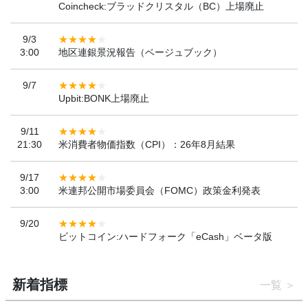
Coincheck:ブラッドクリスタル（BC）上場廃止
9/3
3:00
地区連銀景況報告（ベージュブック）
9/7
Upbit:BONK上場廃止
9/11
21:30
米消費者物価指数（CPI）：26年8月結果
9/17
3:00
米連邦公開市場委員会（FOMC）政策金利発表
9/20
ビットコイン:ハードフォーク「eCash」ベータ版
新着指標
一覧