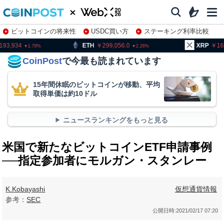
ビットコインの将来性
USDC買い方
ステーキング利率比較
株特集・関連銘柄
ETH
299,056.0
XRP
162.49
2.26
2.08
CoinPost
で今最も読まれています
15年間休眠のビットコインが移動、平均
取得単価は約10ドル
ニュースランキングをもっと見る
米国で新たなビットコインETF申請事例
──指定参加者にモルガン・スタンレー
K.Kobayashi
仮想通貨情報
参考：
SEC
公開日時:
2021/02/17 07:20