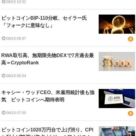
08/10 10:31
ビットコインBIP-110分岐、セイラー氏
「フォークに意味なし」
08/10 09:37
RWA取引高、無期限先物DEXで7月過去最
高＝CryptoRank
08/10 08:34
キャシー・ウッドCEO、米雇用統計後も強
気 ビットコインへ期待表明
08/10 07:50
ビットコイン1020万円台で上げ渋り、CPI