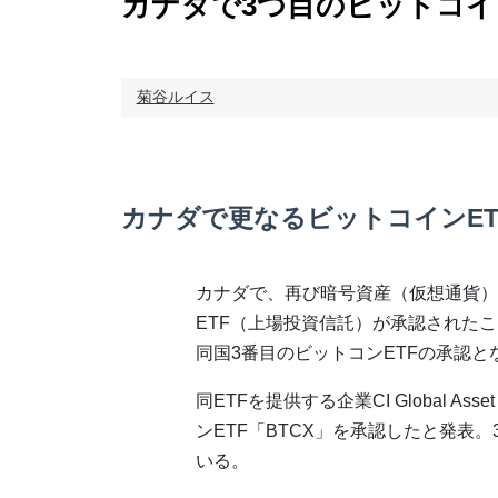
カナダで3つ目のビットコイ
菊谷ルイス
カナダで更なるビットコインET
カナダで、再び暗号資産（仮想通貨）
ETF（上場投資信託）が承認された
同国3番目のビットコンETFの承認と
同ETFを提供する企業CI Global As
ンETF「BTCX」を承認したと発表
いる。