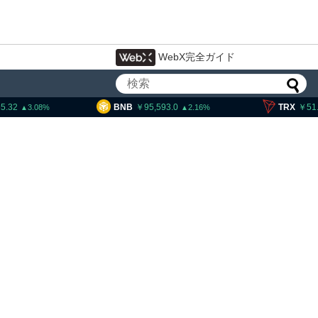
WebX完全ガイド
B
95,593.0
TRX
51.92
SOL
2.16
0.5
大統領発言、「仮想通貨主
国に渡さない」