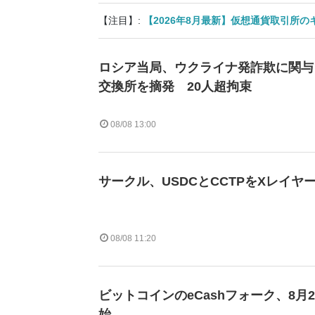
【注目】:
【2026年8月最新】仮想通貨取引所
ロシア当局、ウクライナ発詐欺に関与
交換所を摘発 20人超拘束
08/08 13:00
サークル、USDCとCCTPをXレイヤ
08/08 11:20
ビットコインのeCashフォーク、8月
始