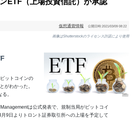
ンETF（上場投資信託）が承認
仮想通貨情報
公開日時:
2021/03/09 08:22
画像はShutterstockのライセンス許諾により使用
F
ビットコインの
ことがわかった。
なる。
set Managementは公式発表で、規制当局がビットコイ
。3月9日よりトロント証券取引所への上場を予定して