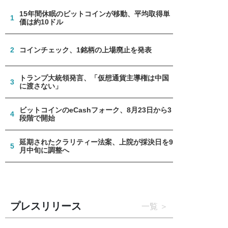
15年間休眠のビットコインが移動、平均取得単
1
価は約10ドル
2
コインチェック、1銘柄の上場廃止を発表
トランプ大統領発言、「仮想通貨主導権は中国
3
に渡さない」
ビットコインのeCashフォーク、8月23日から3
4
段階で開始
延期されたクラリティー法案、上院が採決日を9
5
月中旬に調整へ
プレスリリース
一覧