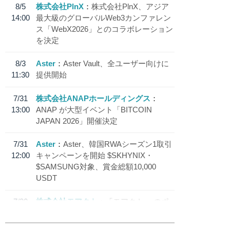
8/5
株式会社PlnX
株式会社PlnX、アジア
14:00
最大級のグローバルWeb3カンファレン
ス「WebX2026」とのコラボレーション
を決定
8/3
Aster
Aster Vault、全ユーザー向けに
11:30
提供開始
7/31
株式会社ANAPホールディングス
13:00
ANAP が大型イベント「BITCOIN
JAPAN 2026」開催決定
7/31
Aster
Aster、韓国RWAシーズン1取引
12:00
キャンペーンを開始 $SKHYNIX・
$SAMSUNG対象、賞金総額10,000
USDT
7/30
株式会社モアクト
「モアクト」 のポ
18:30
イント交換先に日本円ステーブルコイン
「 JPYC」を追加