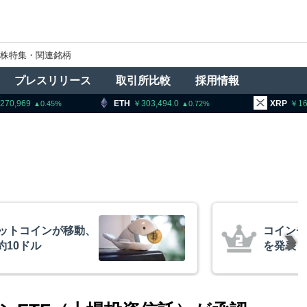
株特集・関連銘柄
プレスリリース
取引所比較
採用情報
H
303,494.0
XRP
165.32
BN
0.72
3.08
、1銘柄の上場廃止
トランプ
導権は中