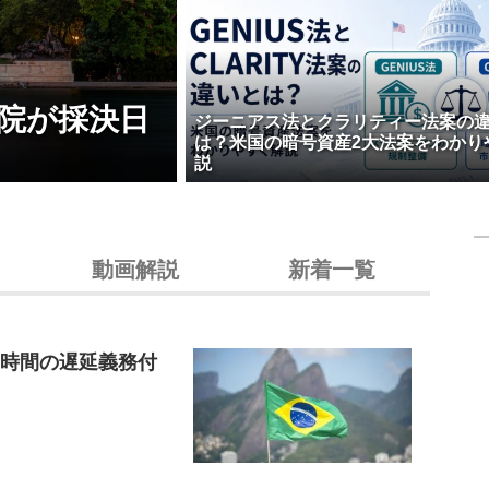
院が採決日
ジーニアス法とクラリティー法案の
は？米国の暗号資産2大法案をわかり
説
動画解説
新着一覧
4時間の遅延義務付