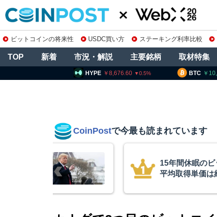
ビットコインの将来性
USDC買い方
ステーキング利率比較
TOP
新着
市況・解説
主要銘柄
取材特集
HYPE
8,676.60
BTC
10,270,969
ET
0.5
0.45
CoinPost
で今最も読まれています
インが移動、
コインチェック
ル
を発表