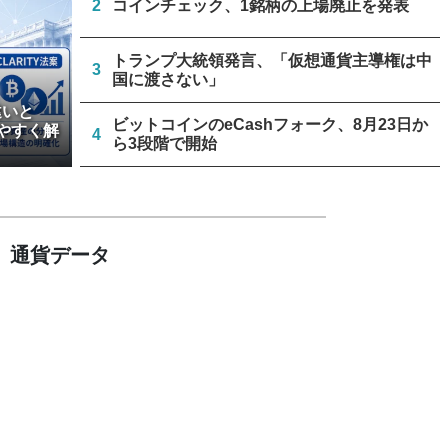
2
コインチェック、1銘柄の上場廃止を発表
トランプ大統領発言、「仮想通貨主導権は中
3
国に渡さない」
違いと
ビットコインのeCashフォーク、8月23日か
やすく解
4
ら3段階で開始
リミックスポイント、仮想通貨運用益が累計
5
約1.6億円に
通貨データ