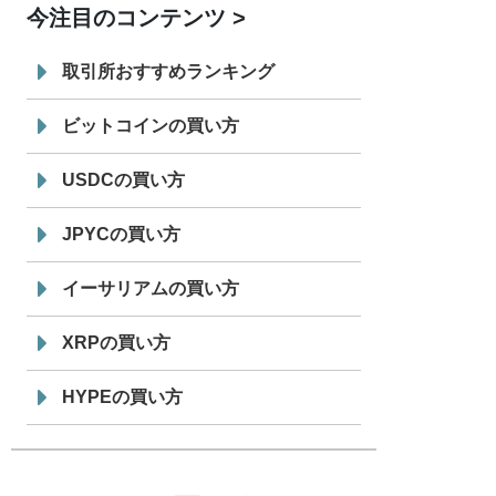
今注目のコンテンツ
7/29
SBI VCトレード株式会社
信託型円建
19:30
てステーブルコイン「JPYSC」徹底解
取引所おすすめランキング
説セミナーを開催
ビットコインの買い方
USDCの買い方
JPYCの買い方
イーサリアムの買い方
XRPの買い方
HYPEの買い方