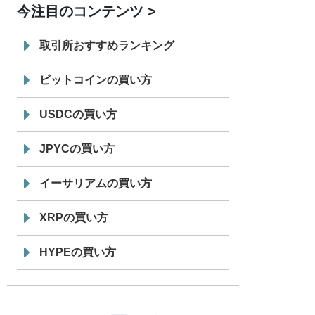
今注目のコンテンツ
7/29
SBI VCトレード株式会社
信託型円建
19:30
てステーブルコイン「JPYSC」徹底解
取引所おすすめランキング
説セミナーを開催
ビットコインの買い方
USDCの買い方
JPYCの買い方
イーサリアムの買い方
XRPの買い方
HYPEの買い方