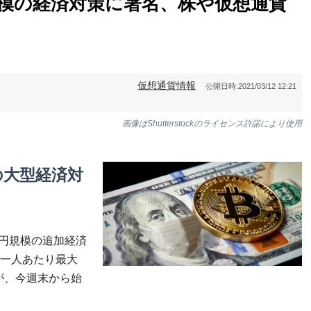
規模の経済対策に署名、株や仮想通貨
仮想通貨情報
公開日時:
2021/03/12 12:21
画像はShutterstockのライセンス許諾により使用
の大型経済対
兆円規模の追加経済
一人あたり最大
布が、今週末から始