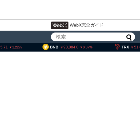
WebX完全ガイド
BNB
93,884.0
TRX
51.81
0.37
0.08
クラリティー法不成立でも仮
前進」＝ビットワイズCIO