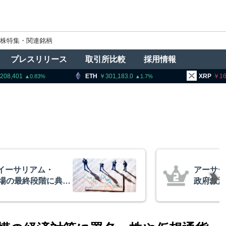
株特集・関連銘柄
プレスリリース
取引所比較
採用情報
ETH
301,183.0
XRP
165.71
1.7
1.22
ズ、AIバブル崩壊と
「仮に
トコイン100万ドル
想通貨は