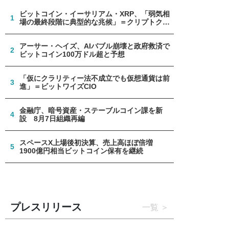
ビットコイン・イーサリアム・XRP、「弱気相
1
場の最終段階に典型的な兆候」＝クリプトクア
ント
アーサー・ヘイズ、AIバブル崩壊と政府救済で
2
ビットコイン100万ドル超と予想
「仮にクラリティー法不成立でも仮想通貨は前
3
進」＝ビットワイズCIO
金融庁、暗号資産・ステーブルコイン課を新
4
設 8月7日組織再編
スペースX上場後初決算、売上高ほぼ倍増
5
1900億円相当ビットコイン保有を継続
プレスリリース
一覧