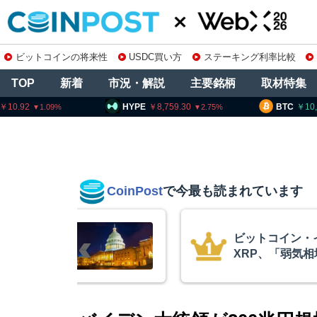
ビットコインの将来性
USDC買い方
ステーキング利率比較
TOP
新着
市況・解説
主要銘柄
取材特集
HYPE
8,759.30
BTC
10,208,401
2.75
0.83
CoinPost
で今最も読まれています
リアム・
アーサー・ヘイ
終段階に典型
政府救済でビッ
クアント
超と予想