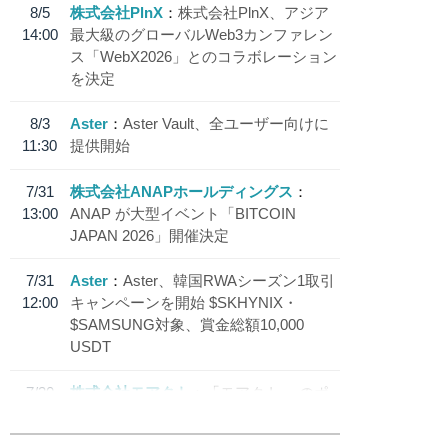
8/5
株式会社PlnX
株式会社PlnX、アジア
14:00
最大級のグローバルWeb3カンファレン
ス「WebX2026」とのコラボレーション
を決定
8/3
Aster
Aster Vault、全ユーザー向けに
11:30
提供開始
7/31
株式会社ANAPホールディングス
13:00
ANAP が大型イベント「BITCOIN
JAPAN 2026」開催決定
7/31
Aster
Aster、韓国RWAシーズン1取引
12:00
キャンペーンを開始 $SKHYNIX・
$SAMSUNG対象、賞金総額10,000
USDT
7/30
株式会社モアクト
「モアクト」 のポ
18:30
イント交換先に日本円ステーブルコイン
「 JPYC」を追加