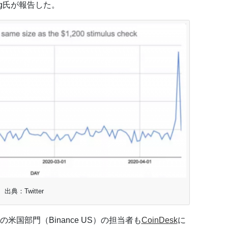
ong氏が報告した。
出典：Twitter
国部門（Binance US）の担当者も
CoinDesk
に