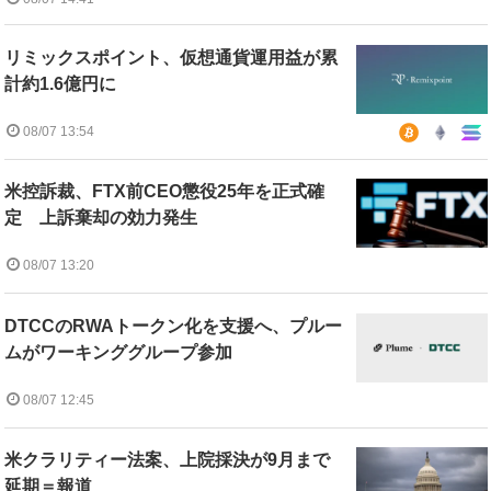
リミックスポイント、仮想通貨運用益が累
計約1.6億円に
08/07 13:54
米控訴裁、FTX前CEO懲役25年を正式確
定 上訴棄却の効力発生
08/07 13:20
DTCCのRWAトークン化を支援へ、プルー
ムがワーキンググループ参加
08/07 12:45
米クラリティー法案、上院採決が9月まで
延期＝報道