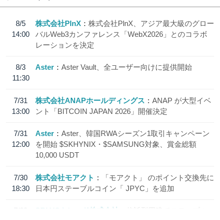
8/5
株式会社PlnX
株式会社PlnX、アジア最大級のグロー
14:00
バルWeb3カンファレンス「WebX2026」とのコラボ
レーションを決定
8/3
Aster
Aster Vault、全ユーザー向けに提供開始
11:30
7/31
株式会社ANAPホールディングス
ANAP が大型イベ
13:00
ント「BITCOIN JAPAN 2026」開催決定
7/31
Aster
Aster、韓国RWAシーズン1取引キャンペーン
12:00
を開始 $SKHYNIX・$SAMSUNG対象、賞金総額
10,000 USDT
7/30
株式会社モアクト
「モアクト」 のポイント交換先に
18:30
日本円ステーブルコイン「 JPYC」を追加
7/29
SBI VCトレード株式会社
信託型円建てステーブル