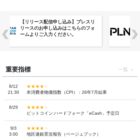
株式会社PlnX、アジア最大級のグロ
ーバルWeb3カンファレンス
「WebX2026」とのコラボレーショ
ンを決定
重要指標
一覧
8/12
21:30
米消費者物価指数（CPI）：26年7月結果
8/29
ビットコイン:ハードフォーク「eCash」予定日
9/3
3:00
地区連銀景況報告（ベージュブック）