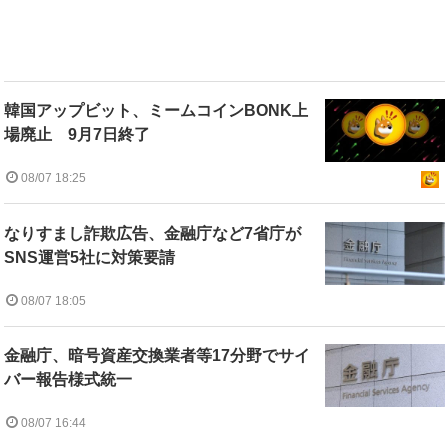
韓国アップビット、ミームコインBONK上
場廃止 9月7日終了
08/07 18:25
なりすまし詐欺広告、金融庁など7省庁が
SNS運営5社に対策要請
08/07 18:05
金融庁、暗号資産交換業者等17分野でサイ
バー報告様式統一
08/07 16:44