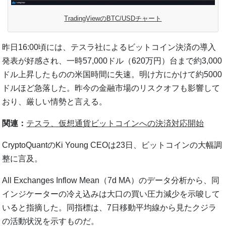
TradingViewのBTC/USDチャート
昨日16:00頃には、テスラ社によるビットコイン決済の導入
発表が好感され、一時57,000ドル（620万円）台まで約3,000
ドル上昇したものの米国時間に失速。明け方にかけて約5000
ドルほど急落した。昨今の金融市場のリスクオフも影響して
おり、厳しい情勢と言える。
関連：
テスラ、仮想通貨ビットコインへの決済対応開始
CryptoQuantのKi Young CEOは23日、ビットコインの大幅調
整に言及。
All Exchanges Inflow Mean（7d MA）のデータ分析から、同
インジケーターの冷え込みは大口の買い圧力減少を示唆して
いると指摘した。同指標は、7日移動平均線から見たクジラ
の活動状況を示すものだ。