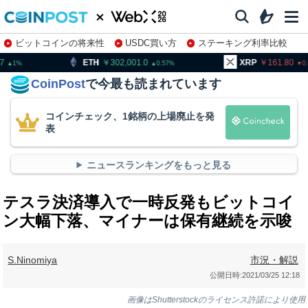
ビットコインの将来性
USDC買い方
ステーキング利率比較
株特集・関連銘柄
302,001.0
XRP
161.80
BNB
0.57
0.84
CoinPost
で今最も読まれています
コインチェック、1銘柄の上場廃止を発
表
ニュースランキングをもっと見る
テスラ決済導入で一時反発もビットコイ
ン大幅下落、マイナーは保有継続を示唆
S.Ninomiya
市況・解説
公開日時:
2021/03/25 12:18
画像はShutterstockのライセンス許諾により使用