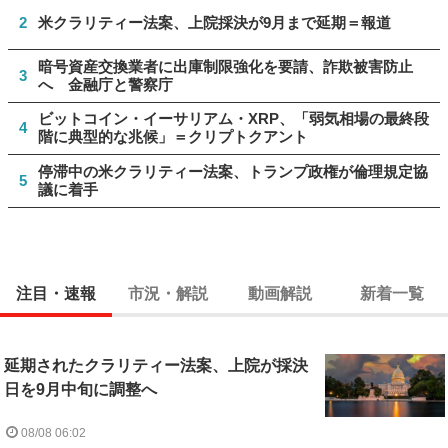
2
米クラリティー法案、上院採決が9月まで延期＝報道
暗号資産交換業者に出庫制限強化を要請、詐欺被害防止
3
へ 金融庁と警察庁
ビットコイン・イーサリアム・XRP、「弱気相場の最終段
4
階に典型的な兆候」＝クリプトクアント
停滞中の米クラリティー法案、トランプ政権が倫理規定協
5
議に着手
注目・速報
市況・解説
動画解説
新着一覧
延期されたクラリティー法案、上院が採決
日を9月中旬に調整へ
08/08 06:02