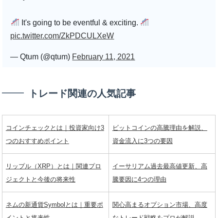
It's going to be eventful & exciting.
pic.twitter.com/ZkPDCULXeW
— Qtum (@qtum)
February 11, 2021
トレード関連の人気記事
コインチェックとは｜投資家向け3
ビットコインの高騰理由を解説、
つのおすすめポイント
資金流入に3つの要因
リップル（XRP）とは｜関連プロ
イーサリアム過去最高値更新、高
ジェクトと今後の将来性
騰要因に4つの理由
ネムの新通貨Symbolとは｜重要ポ
関心高まるオプション市場、高度
イントと将来性
なトレード戦略をプロが解説