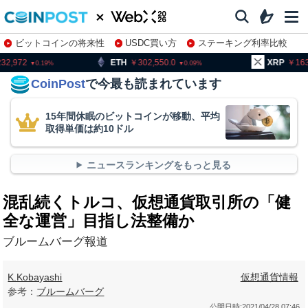
ビットコインの将来性
USDC買い方
ステーキング利率比較
株特集・関連銘柄
ETH
302,550.0
XRP
163.28
0.09
0.07
CoinPost
で今最も読まれています
15年間休眠のビットコインが移動、平均
取得単価は約10ドル
ニュースランキングをもっと見る
混乱続くトルコ、仮想通貨取引所の「健
全な運営」目指し法整備か
ブルームバーグ報道
K.Kobayashi
仮想通貨情報
参考：
ブルームバーグ
公開日時:
2021/04/28 07:46