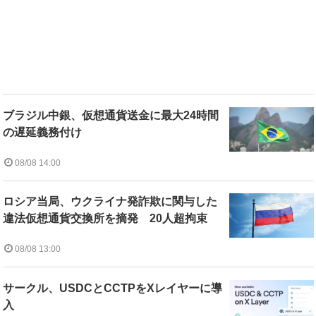
ブラジル中銀、仮想通貨送金に最大24時間
の遅延義務付け
08/08 14:00
ロシア当局、ウクライナ発詐欺に関与した
違法仮想通貨交換所を摘発 20人超拘束
08/08 13:00
サークル、USDCとCCTPをXレイヤーに導
入