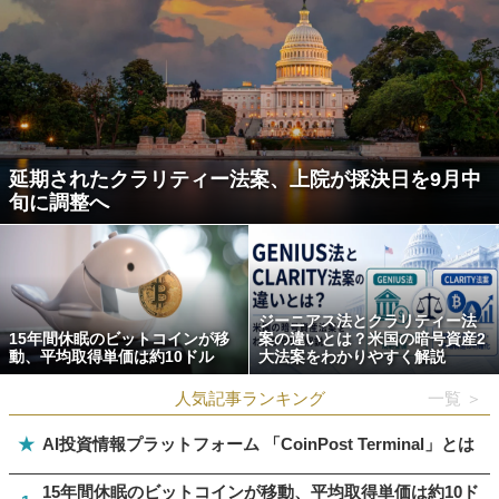
延期されたクラリティー法案、上院が採決日を9月中
旬に調整へ
ジーニアス法とクラリティー法
15年間休眠のビットコインが移
案の違いとは？米国の暗号資産2
動、平均取得単価は約10ドル
大法案をわかりやすく解説
人気記事ランキング
一覧 ＞
★
AI投資情報プラットフォーム 「CoinPost Terminal」とは
15年間休眠のビットコインが移動、平均取得単価は約10ド