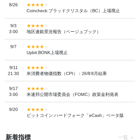
8/26
Coincheck:ブラッドクリスタル（BC）上場廃止
9/3
3:00
地区連銀景況報告（ベージュブック）
9/7
Upbit:BONK上場廃止
9/11
21:30
米消費者物価指数（CPI）：26年8月結果
9/17
3:00
米連邦公開市場委員会（FOMC）政策金利発表
9/20
ビットコイン:ハードフォーク「eCash」ベータ版
新着指標
一覧