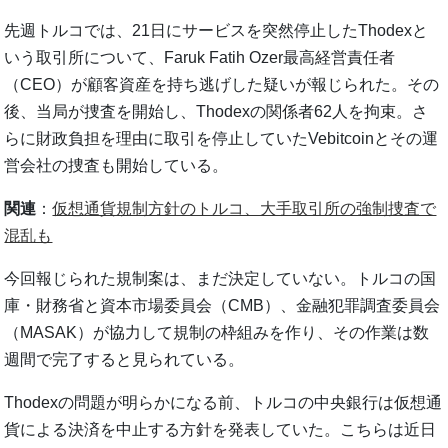
先週トルコでは、21日にサービスを突然停止したThodexと
いう取引所について、Faruk Fatih Ozer最高経営責任者
（CEO）が顧客資産を持ち逃げした疑いが報じられた。その
後、当局が捜査を開始し、Thodexの関係者62人を拘束。さ
らに財政負担を理由に取引を停止していたVebitcoinとその運
営会社の捜査も開始している。
関連
：
仮想通貨規制方針のトルコ、大手取引所の強制捜査で
混乱も
今回報じられた規制案は、まだ決定していない。トルコの国
庫・財務省と資本市場委員会（CMB）、金融犯罪調査委員会
（MASAK）が協力して規制の枠組みを作り、その作業は数
週間で完了すると見られている。
Thodexの問題が明らかになる前、トルコの中央銀行は仮想通
貨による決済を中止する方針を発表していた。こちらは近日