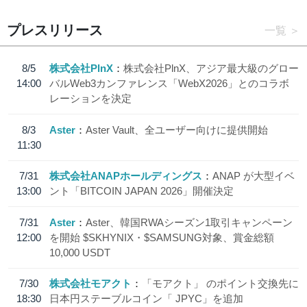
プレスリリース
一覧
8/5
株式会社PlnX
株式会社PlnX、アジア最大級のグロー
14:00
バルWeb3カンファレンス「WebX2026」とのコラボ
レーションを決定
8/3
Aster
Aster Vault、全ユーザー向けに提供開始
11:30
7/31
株式会社ANAPホールディングス
ANAP が大型イベ
13:00
ント「BITCOIN JAPAN 2026」開催決定
7/31
Aster
Aster、韓国RWAシーズン1取引キャンペーン
12:00
を開始 $SKHYNIX・$SAMSUNG対象、賞金総額
10,000 USDT
7/30
株式会社モアクト
「モアクト」 のポイント交換先に
18:30
日本円ステーブルコイン「 JPYC」を追加