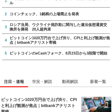
1
ル
2
コインチェック、1銘柄の上場廃止を発表
ロシア当局、ウクライナ発詐欺に関与した違法仮想通貨交
3
換所を摘発 20人超拘束
ビットコイン1020万円台で上げ渋り、CPIと利上げ観測が焦
4
点｜bitbankアナリスト寄稿
5
ビットコインのeCashフォーク、8月23日から3段階で開始
注目・速報
市況・解説
動画解説
新着一覧
ビットコイン1020万円台で上げ渋り、CPI
と利上げ観測が焦点｜bitbankアナリスト
寄稿