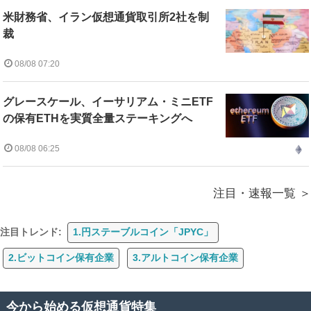
米財務省、イラン仮想通貨取引所2社を制
裁
08/08 07:20
グレースケール、イーサリアム・ミニETF
の保有ETHを実質全量ステーキングへ
08/08 06:25
注目・速報一覧
注目トレンド:
1.円ステーブルコイン「JPYC」
2.ビットコイン保有企業
3.アルトコイン保有企業
今から始める仮想通貨特集