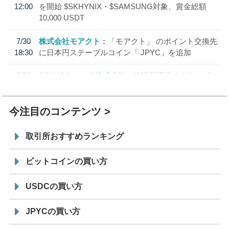
12:00
を開始 $SKHYNIX・$SAMSUNG対象、賞金総額
10,000 USDT
7/30
株式会社モアクト
「モアクト」 のポイント交換先
18:30
に日本円ステーブルコイン「 JPYC」を追加
7/29
SBI VCトレード株式会社
信託型円建てステーブル
19:30
コイン「JPYSC」徹底解説セミナーを開催
今注目のコンテンツ
取引所おすすめランキング
ビットコインの買い方
USDCの買い方
JPYCの買い方