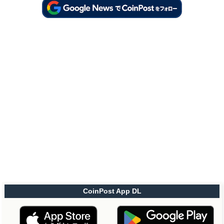
CoinPost App DL