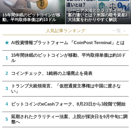
ジーニアス法とクラリティー法
15年間休眠のビットコインが移
案の違いとは？米国の暗号資産2
動、平均取得単価は約10ドル
大法案をわかりやすく解説
人気記事ランキング
一覧 ＞
★
AI投資情報プラットフォーム 「CoinPost Terminal」とは
15年間休眠のビットコインが移動、平均取得単価は約10ド
1
ル
2
コインチェック、1銘柄の上場廃止を発表
トランプ大統領発言、「仮想通貨主導権は中国に渡さな
3
い」
4
ビットコインのeCashフォーク、8月23日から3段階で開始
延期されたクラリティー法案、上院が採決日を9月中旬に調
5
整へ