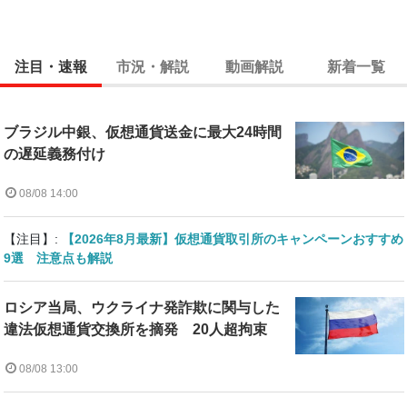
注目・速報
市況・解説
動画解説
新着一覧
ブラジル中銀、仮想通貨送金に最大24時間
の遅延義務付け
08/08 14:00
【注目】:
【2026年8月最新】仮想通貨取引所のキャンペーンおすすめ
9選 注意点も解説
ロシア当局、ウクライナ発詐欺に関与した
違法仮想通貨交換所を摘発 20人超拘束
08/08 13:00