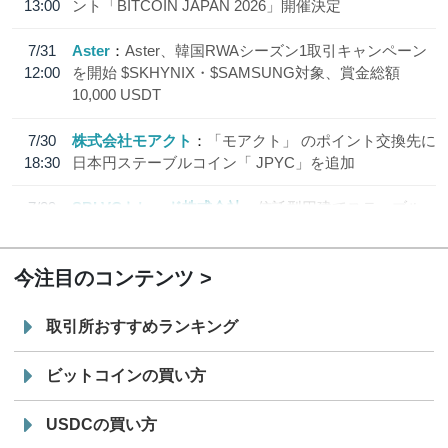
13:00
ント「BITCOIN JAPAN 2026」開催決定
7/31
Aster
Aster、韓国RWAシーズン1取引キャンペーン
12:00
を開始 $SKHYNIX・$SAMSUNG対象、賞金総額
10,000 USDT
7/30
株式会社モアクト
「モアクト」 のポイント交換先に
18:30
日本円ステーブルコイン「 JPYC」を追加
7/29
SBI VCトレード株式会社
信託型円建てステーブル
19:30
コイン「JPYSC」徹底解説セミナーを開催
今注目のコンテンツ
取引所おすすめランキング
ビットコインの買い方
USDCの買い方