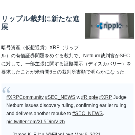
リップル裁判に新たな進
展
暗号資産（仮想通貨）XRP（リップ
ル）の有価証券問題をめぐる裁判で、Netburn裁判官がSEC
に対して、一部主張に関する証拠開示（ディスカバリー）を
要求したことが米時間6日の裁判所書類で明らかになった。
#XRPCommunity
#SEC_NEWS
v.
#Ripple
#XRP
Judge
Netburn issues discovery ruling, confirming earlier ruling
and delivers another rebuke to
#SEC_NEWS
.
pic.twitter.com/XL5DimVIzb
— James K. Filan (@FilanLaw)
May 6, 2021