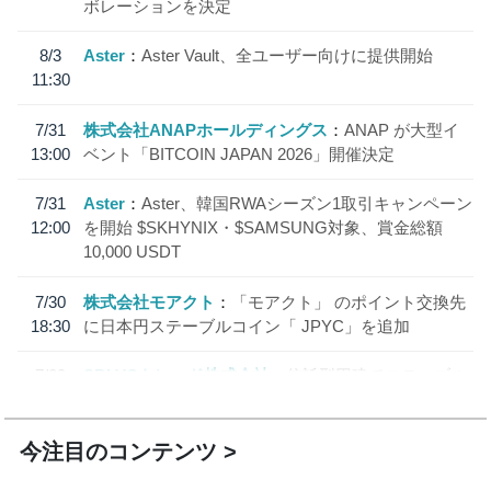
ボレーションを決定
8/3
Aster
Aster Vault、全ユーザー向けに提供開始
11:30
7/31
株式会社ANAPホールディングス
ANAP が大型イ
13:00
ベント「BITCOIN JAPAN 2026」開催決定
7/31
Aster
Aster、韓国RWAシーズン1取引キャンペーン
12:00
を開始 $SKHYNIX・$SAMSUNG対象、賞金総額
10,000 USDT
7/30
株式会社モアクト
「モアクト」 のポイント交換先
18:30
に日本円ステーブルコイン「 JPYC」を追加
7/29
SBI VCトレード株式会社
信託型円建てステーブル
19:30
コイン「JPYSC」徹底解説セミナーを開催
今注目のコンテンツ