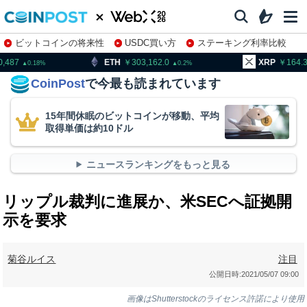
ビットコインの将来性
USDC買い方
ステーキング利率比較
株特集・関連銘柄
TH
303,162.0
XRP
164.32
BN
0.2
1.85
CoinPost
で今最も読まれています
15年間休眠のビットコインが移動、平均
取得単価は約10ドル
ニュースランキングをもっと見る
リップル裁判に進展か、米SECへ証拠開
示を要求
菊谷ルイス
注目
公開日時:
2021/05/07 09:00
画像はShutterstockのライセンス許諾により使用