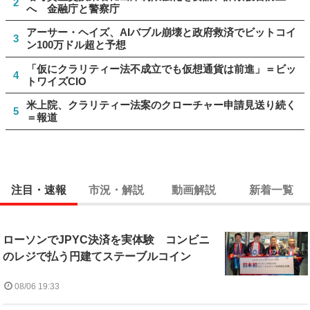
2
へ 金融庁と警察庁
アーサー・ヘイズ、AIバブル崩壊と政府救済でビットコイ
3
ン100万ドル超と予想
「仮にクラリティー法不成立でも仮想通貨は前進」＝ビッ
4
トワイズCIO
米上院、クラリティー法案のクローチャー申請見送り続く
5
＝報道
注目・速報
市況・解説
動画解説
新着一覧
ローソンでJPYC決済を実体験 コンビニ
のレジで払う円建てステーブルコイン
08/06 19:33