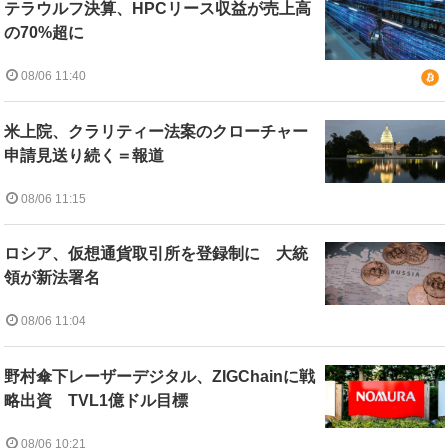
テラウルフ決算、HPCリース収益が売上高
の70%超に
08/06 11:40
米上院、クラリティー法案のクローチャー
申請見送り続く＝報道
08/06 11:15
ロシア、仮想通貨取引所を登録制に 大統
領が新法署名
08/06 11:04
野村傘下レーザーデジタル、ZIGChainに戦
略出資 TVL1億ドル目標
08/06 10:21