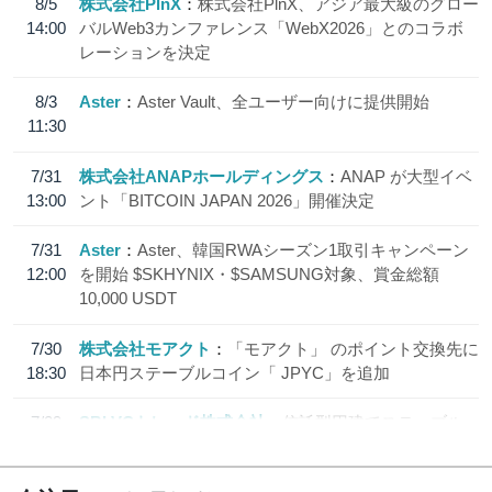
8/5
株式会社PlnX
株式会社PlnX、アジア最大級のグロー
14:00
バルWeb3カンファレンス「WebX2026」とのコラボ
レーションを決定
8/3
Aster
Aster Vault、全ユーザー向けに提供開始
11:30
7/31
株式会社ANAPホールディングス
ANAP が大型イベ
13:00
ント「BITCOIN JAPAN 2026」開催決定
7/31
Aster
Aster、韓国RWAシーズン1取引キャンペーン
12:00
を開始 $SKHYNIX・$SAMSUNG対象、賞金総額
10,000 USDT
7/30
株式会社モアクト
「モアクト」 のポイント交換先に
18:30
日本円ステーブルコイン「 JPYC」を追加
7/29
SBI VCトレード株式会社
信託型円建てステーブル
19:30
コイン「JPYSC」徹底解説セミナーを開催