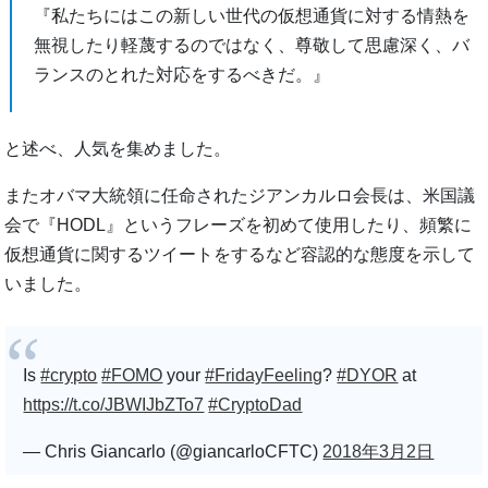
『私たちにはこの新しい世代の仮想通貨に対する情熱を
無視したり軽蔑するのではなく、尊敬して思慮深く、バ
ランスのとれた対応をするべきだ。』
と述べ、人気を集めました。
またオバマ大統領に任命されたジアンカルロ会長は、米国議
会で『HODL』というフレーズを初めて使用したり、頻繁に
仮想通貨に関するツイートをするなど容認的な態度を示して
いました。
Is
#crypto
#FOMO
your
#FridayFeeling
?
#DYOR
at
https://t.co/JBWIJbZTo7
#CryptoDad
— Chris Giancarlo (@giancarloCFTC)
2018年3月2日