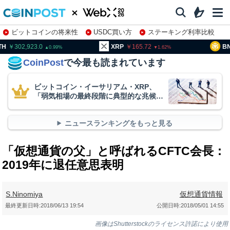
ビットコインの将来性
USDC買い方
ステーキング利率比較
株特集・関連銘柄
02,923.0
XRP
165.72
BNB
9
0.99
1.62
CoinPost
で今最も読まれています
ビットコイン・イーサリアム・XRP、
「弱気相場の最終段階に典型的な兆候」
＝クリプトクアント
ニュースランキングをもっと見る
「仮想通貨の父」と呼ばれるCFTC会長：
2019年に退任意思表明
S.Ninomiya
仮想通貨情報
最終更新日時:
2018/06/13 19:54
公開日時:
2018/05/01 14:55
画像はShutterstockのライセンス許諾により使用