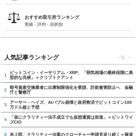
おすすめ取引所ランキング
実績・評判・目的別
人気記事ランキング
一覧
ビットコイン・イーサリアム・XRP、「弱気相場の最終段階に典
1
型的な兆候」＝クリプトクアント
暗号資産交換業者に出庫制限強化を要請、詐欺被害防止へ 金融
2
庁と警察庁
アーサー・ヘイズ、AIバブル崩壊と政府救済でビットコイン100
3
万ドル超と予想
「仮にクラリティー法不成立でも仮想通貨は前進」＝ビットワイ
4
ズCIO
5
米上院、クラリティー法案のクローチャー申請見送り続く＝報道