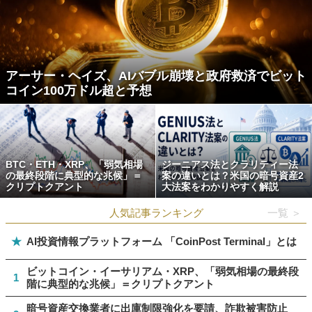
アーサー・ヘイズ、AIバブル崩壊と政府救済でビット
コイン100万ドル超と予想
BTC・ETH・XRP、「弱気相場
ジーニアス法とクラリティー法
の最終段階に典型的な兆候」＝
案の違いとは？米国の暗号資産2
クリプトクアント
大法案をわかりやすく解説
人気記事ランキング
一覧 ＞
★
AI投資情報プラットフォーム 「CoinPost Terminal」とは
ビットコイン・イーサリアム・XRP、「弱気相場の最終段
1
階に典型的な兆候」＝クリプトクアント
暗号資産交換業者に出庫制限強化を要請、詐欺被害防止