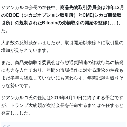
ジアンカルロ会長の在任中、
商品先物取引委員会は昨年12月
のCBOE（シカゴオプション取引所）とCME(シカゴ商業取
引所）の規制されたBitcoinの先物取引の開始を監修
しまし
た。
大多数の反対派がいましたが、取引開始以来徐々に取引量の
増加が見られています。
また、商品先物取引委員会は仮想通貨関連の詐欺行為の摘発
にも力を入れており、年間の市場操作に対する訴訟の件数も
まだ半年も経過していないにも関わらず、年間記録を破りそ
うな勢いです。
ジアンカルロ氏の任期は2019年4月19日に終了する予定です
が、トランプ大統領が次期会長を任命するまでは在任すると
発言しました。