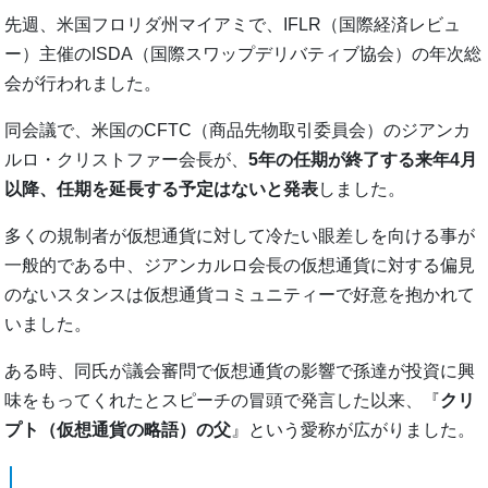
先週、米国フロリダ州マイアミで、IFLR（国際経済レビュ
ー）主催のISDA（国際スワップデリバティブ協会）の年次総
会が行われました。
同会議で、米国のCFTC（商品先物取引委員会）のジアンカ
ルロ・クリストファー会長が、
5年の任期が終了する来年4月
以降、任期を延長する予定はないと発表
しました。
多くの規制者が仮想通貨に対して冷たい眼差しを向ける事が
一般的である中、ジアンカルロ会長の仮想通貨に対する偏見
のないスタンスは仮想通貨コミュニティーで好意を抱かれて
いました。
ある時、同氏が議会審問で仮想通貨の影響で孫達が投資に興
味をもってくれたとスピーチの冒頭で発言した以来、『
クリ
プト（仮想通貨の略語）の父
』という愛称が広がりました。