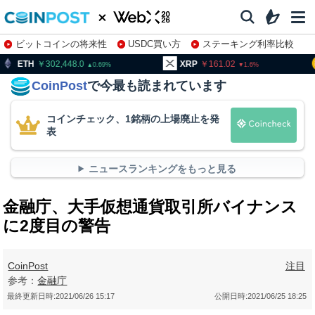
ビットコインの将来性
USDC買い方
ステーキング利率比較
株特集・関連銘柄
302,448.0
XRP
161.02
BNB
0.69
1.6
CoinPost
で今最も読まれています
コインチェック、1銘柄の上場廃止を発
表
ニュースランキングをもっと見る
金融庁、大手仮想通貨取引所バイナンス
に2度目の警告
CoinPost
注目
参考：
金融庁
最終更新日時:
2021/06/26 15:17
公開日時:
2021/06/25 18:25