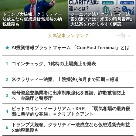
トランプ大統領、クラリティー
ジーニアス法とクラリティー法
法成立なら仮想通貨売却益の納
案の違いとは？米国の暗号資産2
税延期も
大法案をわかりやすく解説
人気記事ランキング
一覧 ＞
★
AI投資情報プラットフォーム 「CoinPost Terminal」とは
1
コインチェック、1銘柄の上場廃止を発表
2
米クラリティー法案、上院採決が9月まで延期＝報道
暗号資産交換業者に出庫制限強化を要請、詐欺被害防止
3
へ 金融庁と警察庁
ビットコイン・イーサリアム・XRP、「弱気相場の最終段
4
階に典型的な兆候」＝クリプトクアント
トランプ大統領、クラリティー法成立なら仮想通貨売却益
5
の納税延期も