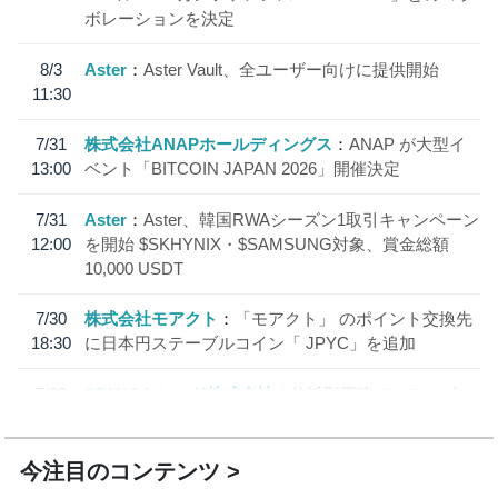
ボレーションを決定
8/3
Aster
Aster Vault、全ユーザー向けに提供開始
11:30
7/31
株式会社ANAPホールディングス
ANAP が大型イ
13:00
ベント「BITCOIN JAPAN 2026」開催決定
7/31
Aster
Aster、韓国RWAシーズン1取引キャンペーン
12:00
を開始 $SKHYNIX・$SAMSUNG対象、賞金総額
10,000 USDT
7/30
株式会社モアクト
「モアクト」 のポイント交換先
18:30
に日本円ステーブルコイン「 JPYC」を追加
7/29
SBI VCトレード株式会社
信託型円建てステーブル
19:30
コイン「JPYSC」徹底解説セミナーを開催
今注目のコンテンツ