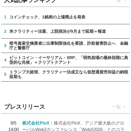
一覧
1
コインチェック、1銘柄の上場廃止を発表
2
米クラリティー法案、上院採決が9月まで延期＝報道
暗号資産交換業者に出庫制限強化を要請、詐欺被害防止へ 金融
3
庁と警察庁
ビットコイン・イーサリアム・XRP、「弱気相場の最終段階に典
4
型的な兆候」＝クリプトクアント
トランプ大統領、クラリティー法成立なら仮想通貨売却益の納税
5
延期も
プレスリリース
一覧
8/5
株式会社PlnX
株式会社PlnX、アジア最大級のグロ
14:00
ーバルWeb3カンファレンス「WebX2026」とのコラ