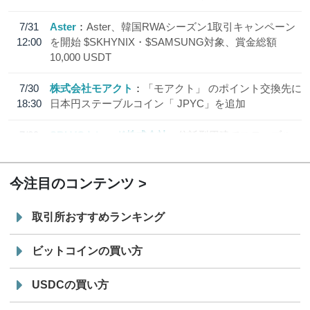
7/31
Aster
Aster、韓国RWAシーズン1取引キャンペーン
12:00
を開始 $SKHYNIX・$SAMSUNG対象、賞金総額
10,000 USDT
7/30
株式会社モアクト
「モアクト」 のポイント交換先に
18:30
日本円ステーブルコイン「 JPYC」を追加
7/29
SBI VCトレード株式会社
信託型円建てステーブル
19:30
コイン「JPYSC」徹底解説セミナーを開催
今注目のコンテンツ
取引所おすすめランキング
ビットコインの買い方
USDCの買い方