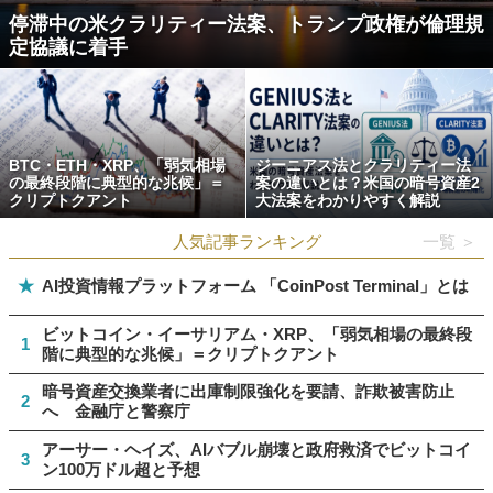
停滞中の米クラリティー法案、トランプ政権が倫理規
定協議に着手
BTC・ETH・XRP、「弱気相場
ジーニアス法とクラリティー法
の最終段階に典型的な兆候」＝
案の違いとは？米国の暗号資産2
クリプトクアント
大法案をわかりやすく解説
人気記事ランキング
一覧 ＞
★
AI投資情報プラットフォーム 「CoinPost Terminal」とは
ビットコイン・イーサリアム・XRP、「弱気相場の最終段
1
階に典型的な兆候」＝クリプトクアント
暗号資産交換業者に出庫制限強化を要請、詐欺被害防止
2
へ 金融庁と警察庁
アーサー・ヘイズ、AIバブル崩壊と政府救済でビットコイ
3
ン100万ドル超と予想