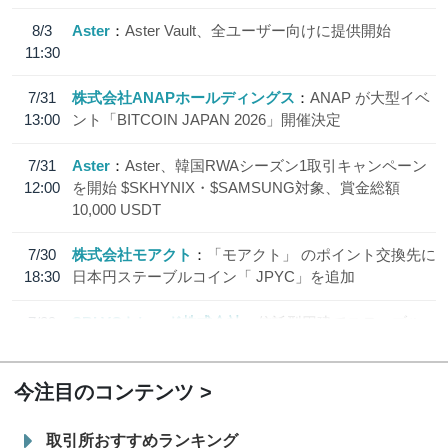
8/3
Aster
Aster Vault、全ユーザー向けに提供開始
11:30
7/31
株式会社ANAPホールディングス
ANAP が大型イベ
13:00
ント「BITCOIN JAPAN 2026」開催決定
7/31
Aster
Aster、韓国RWAシーズン1取引キャンペーン
12:00
を開始 $SKHYNIX・$SAMSUNG対象、賞金総額
10,000 USDT
7/30
株式会社モアクト
「モアクト」 のポイント交換先に
18:30
日本円ステーブルコイン「 JPYC」を追加
7/29
SBI VCトレード株式会社
信託型円建てステーブル
19:30
コイン「JPYSC」徹底解説セミナーを開催
今注目のコンテンツ
取引所おすすめランキング