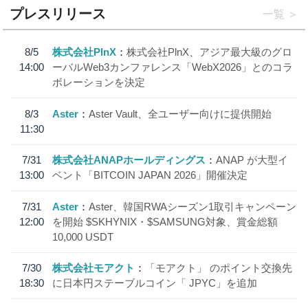
プレスリリース
一覧
8/5
株式会社PlnX
株式会社PlnX、アジア最大級のグロ
14:00
ーバルWeb3カンファレンス「WebX2026」とのコラ
ボレーションを決定
8/3
Aster
Aster Vault、全ユーザー向けに提供開始
11:30
7/31
株式会社ANAPホールディングス
ANAP が大型イ
13:00
ベント「BITCOIN JAPAN 2026」開催決定
7/31
Aster
Aster、韓国RWAシーズン1取引キャンペーン
12:00
を開始 $SKHYNIX・$SAMSUNG対象、賞金総額
10,000 USDT
7/30
株式会社モアクト
「モアクト」 のポイント交換先
18:30
に日本円ステーブルコイン「 JPYC」を追加