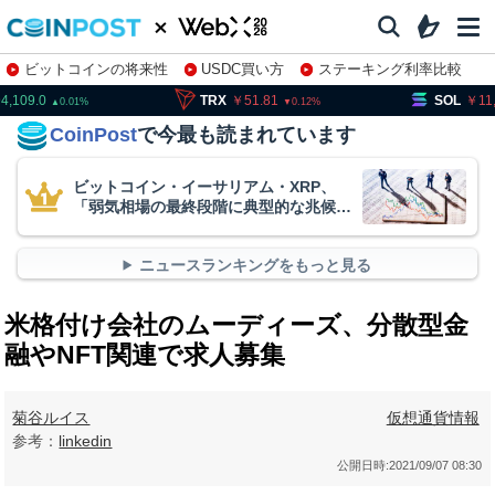
ビットコインの将来性
USDC買い方
ステーキング利率比較
株特集・関連銘柄
TRX
51.81
SOL
11,516.6
0.12
1.87
CoinPost
で今最も読まれています
ビットコイン・イーサリアム・XRP、
「弱気相場の最終段階に典型的な兆候」
＝クリプトクアント
ニュースランキングをもっと見る
米格付け会社のムーディーズ、分散型金
融やNFT関連で求人募集
菊谷ルイス
仮想通貨情報
参考：
linkedin
公開日時:
2021/09/07 08:30