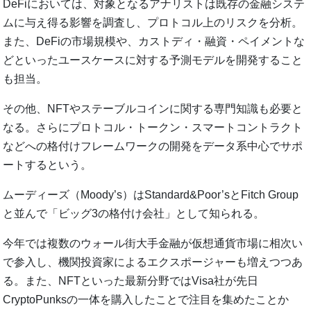
DeFiにおいては、対象となるアナリストは既存の金融システ
ムに与え得る影響を調査し、プロトコル上のリスクを分析。
また、DeFiの市場規模や、カストディ・融資・ペイメントな
どといったユースケースに対する予測モデルを開発すること
も担当。
その他、NFTやステーブルコインに関する専門知識も必要と
なる。さらにプロトコル・トークン・スマートコントラクト
などへの格付けフレームワークの開発をデータ系中心でサポ
ートするという。
ムーディーズ（Moody’s）はStandard&Poor’sとFitch Group
と並んで「ビッグ3の格付け会社」として知られる。
今年では複数のウォール街大手金融が仮想通貨市場に相次い
で参入し、機関投資家によるエクスポージャーも増えつつあ
る。また、NFTといった最新分野ではVisa社が先日
CryptoPunksの一体を購入したことで注目を集めたことか