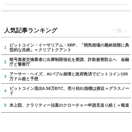
人気記事ランキング
一覧
ビットコイン・イーサリアム・XRP、「弱気相場の最終段階に典
1
型的な兆候」＝クリプトクアント
暗号資産交換業者に出庫制限強化を要請、詐欺被害防止へ 金融
2
庁と警察庁
アーサー・ヘイズ、AIバブル崩壊と政府救済でビットコイン100
3
万ドル超と予想
ビットコイン流出6.58万BTC、売り枯れ指標は接近＝グラスノー
4
ド
5
米上院、クラリティー法案のクローチャー申請見送り続く＝報道