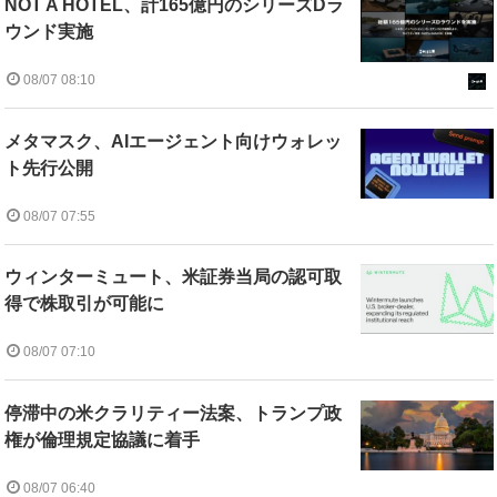
NOT A HOTEL、計165億円のシリーズDラ
ウンド実施
08/07 08:10
メタマスク、AIエージェント向けウォレッ
ト先行公開
08/07 07:55
ウィンターミュート、米証券当局の認可取
得で株取引が可能に
08/07 07:10
停滞中の米クラリティー法案、トランプ政
権が倫理規定協議に着手
08/07 06:40