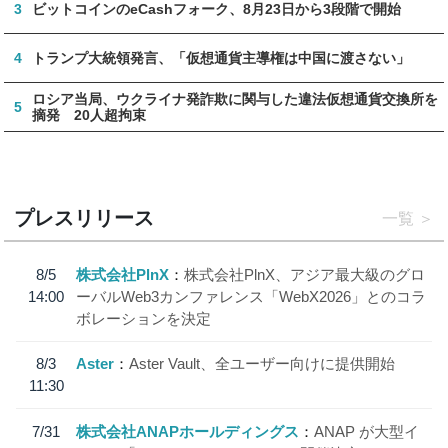
3
ビットコインのeCashフォーク、8月23日から3段階で開始
4
トランプ大統領発言、「仮想通貨主導権は中国に渡さない」
ロシア当局、ウクライナ発詐欺に関与した違法仮想通貨交換所を
5
摘発 20人超拘束
プレスリリース
一覧
8/5
株式会社PlnX
株式会社PlnX、アジア最大級のグロ
14:00
ーバルWeb3カンファレンス「WebX2026」とのコラ
ボレーションを決定
8/3
Aster
Aster Vault、全ユーザー向けに提供開始
11:30
7/31
株式会社ANAPホールディングス
ANAP が大型イ