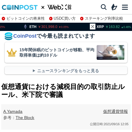
ビットコインの将来性
USDC買い方
ステーキング利率比較
株特集・関連銘柄
301,998.0
XRP
163.82
BNB
0.05
0.46
CoinPost
で今最も読まれています
15年間休眠のビットコインが移動、平均
取得単価は約10ドル
ニュースランキングをもっと見る
仮想通貨における減税目的の取引防止ル
ール、米下院で審議
A.Yamada
仮想通貨情報
参考：
The Block
公開日時:
2021/09/16 12:05