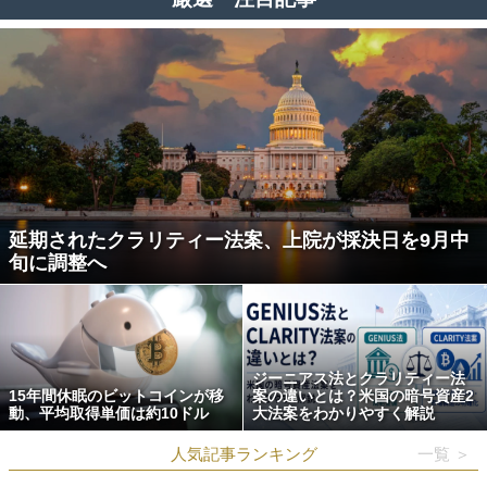
延期されたクラリティー法案、上院が採決日を9月中
旬に調整へ
ジーニアス法とクラリティー法
15年間休眠のビットコインが移
案の違いとは？米国の暗号資産2
動、平均取得単価は約10ドル
大法案をわかりやすく解説
人気記事ランキング
一覧 ＞