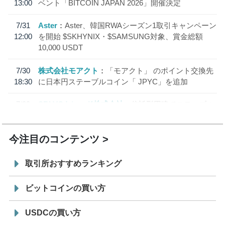
13:00
ベント「BITCOIN JAPAN 2026」開催決定
7/31
Aster
Aster、韓国RWAシーズン1取引キャンペーン
12:00
を開始 $SKHYNIX・$SAMSUNG対象、賞金総額
10,000 USDT
7/30
株式会社モアクト
「モアクト」 のポイント交換先
18:30
に日本円ステーブルコイン「 JPYC」を追加
7/29
SBI VCトレード株式会社
信託型円建てステーブル
19:30
コイン「JPYSC」徹底解説セミナーを開催
今注目のコンテンツ
取引所おすすめランキング
ビットコインの買い方
USDCの買い方