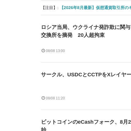
【注目】:
【2026年8月最新】仮想通貨取引所
ロシア当局、ウクライナ発詐欺に関与
交換所を摘発 20人超拘束
08/08 13:00
サークル、USDCとCCTPをXレイヤ
08/08 11:20
ビットコインのeCashフォーク、8月
始