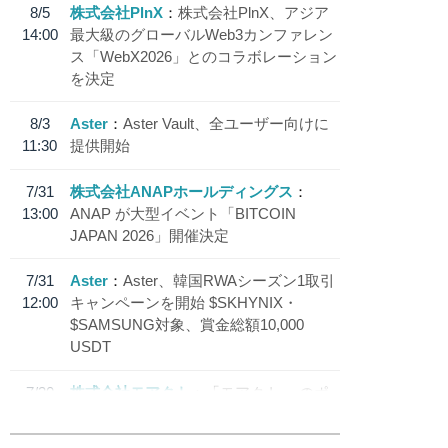
8/5
株式会社PlnX
株式会社PlnX、アジア
14:00
最大級のグローバルWeb3カンファレン
ス「WebX2026」とのコラボレーション
を決定
8/3
Aster
Aster Vault、全ユーザー向けに
11:30
提供開始
7/31
株式会社ANAPホールディングス
13:00
ANAP が大型イベント「BITCOIN
JAPAN 2026」開催決定
7/31
Aster
Aster、韓国RWAシーズン1取引
12:00
キャンペーンを開始 $SKHYNIX・
$SAMSUNG対象、賞金総額10,000
USDT
7/30
株式会社モアクト
「モアクト」 のポ
18:30
イント交換先に日本円ステーブルコイン
「 JPYC」を追加