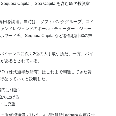
res、Sequoia Capital、Sea Capitalを含む69の投資家
000億円を調達。当時は、ソフトバンクグループ、コイ
ヘッジファンドレジェンドのポール・チューダー・ジョー
ド氏、Sequoia Capitalなどを含む計60の投
てバイナンスに次ぐ2位の大手取引所だ。一方、バイ
性があるとされている。
CEO（株式過半数所有）はこれまで調達してきた資
行なっていくと説明した。
億円に相当）
を立ち上げる
トに充当
月に米仮想通貨デリバティブ取引所LedgerXを買収す