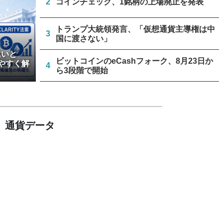
2
コインチェック、1銘柄の上場廃止を発表
トランプ大統領発言、「仮想通貨主導権は中
3
国に渡さない」
違いと
ビットコインのeCashフォーク、8月23日か
やすく解
4
ら3段階で開始
リミックスポイント、仮想通貨運用益が累計
5
約1.6億円に
通貨データ