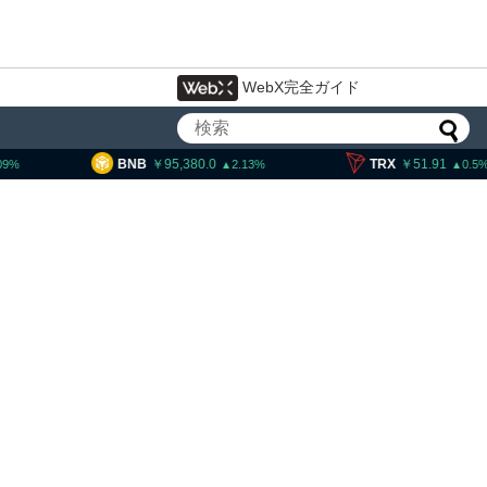
WebX完全ガイド
5,380.0
TRX
51.91
SOL
12
2.13
0.5
大統領発言、「仮想通貨主
国に渡さない」