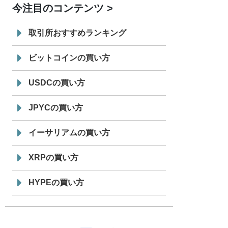
今注目のコンテンツ
7/29
SBI VCトレード株式会社
信託型円建
19:30
てステーブルコイン「JPYSC」徹底解
取引所おすすめランキング
説セミナーを開催
ビットコインの買い方
USDCの買い方
JPYCの買い方
イーサリアムの買い方
XRPの買い方
HYPEの買い方