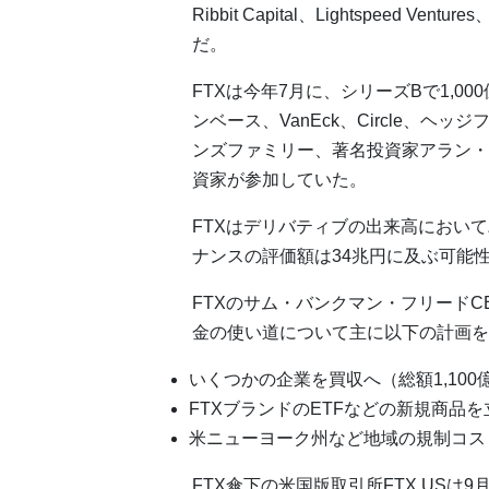
Ribbit Capital、Lightspeed Ventu
だ。
FTXは今年7月に、シリーズBで1,
ンベース、VanEck、Circle、
ンズファミリー、著名投資家アラン・ホワー
資家が参加していた。
FTXはデリバティブの出来高におい
ナンスの評価額は34兆円に及ぶ可能
FTXのサム・バンクマン・フリード
金の使い道について主に以下の計画を
いくつかの企業を買収へ（総額1,100
FTXブランドのETFなどの新規商品
米ニューヨーク州など地域の規制コス
FTX傘下の米国版取引所FTX.USは9