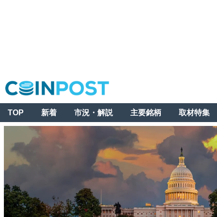
TOP
新着
市況・解説
主要銘柄
取材特集