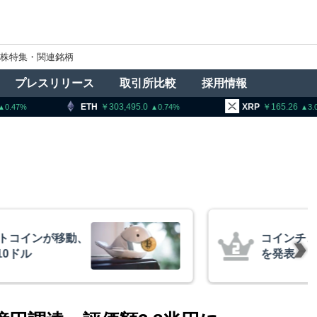
株特集・関連銘柄
プレスリリース
取引所比較
採用情報
303,495.0
XRP
165.26
BNB
9
0.74
3.09
、1銘柄の上場廃止
トランプ
導権は中