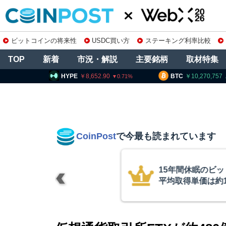
ビットコインの将来性
USDC買い方
ステーキング利率比較
TOP
新着
市況・解説
主要銘柄
取材特集
8,652.90
BTC
10,270,757
ETH
0.71
0.47
CoinPost
で今最も読まれています
インが移動、
コインチェック
ル
を発表