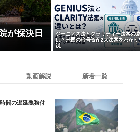
院が採決日
ジーニアス法とクラリティー法案の
は？米国の暗号資産2大法案をわかり
説
動画解説
新着一覧
4時間の遅延義務付