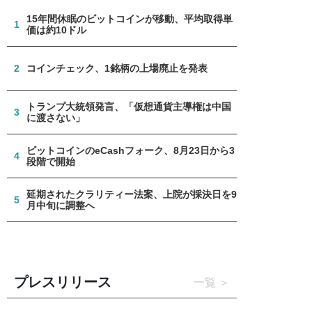
15年間休眠のビットコインが移動、平均取得単
1
価は約10ドル
2
コインチェック、1銘柄の上場廃止を発表
トランプ大統領発言、「仮想通貨主導権は中国
3
に渡さない」
ビットコインのeCashフォーク、8月23日から3
4
段階で開始
延期されたクラリティー法案、上院が採決日を9
5
月中旬に調整へ
プレスリリース
一覧