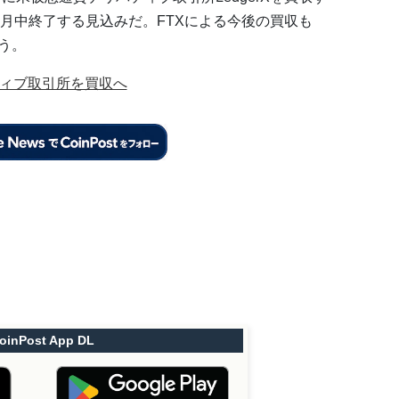
月中終了する見込みだ。FTXによる今後の買収も
いう。
ティブ取引所を買収へ
oinPost App DL