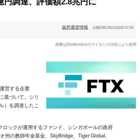
億円調達、評価額2.8兆円に
仮想通貨情報
公開日時:
2021/10/22 07:50
画像はShutterstockのライセンス許諾により使用
を運営する企業
評価額に基づいて、シリ
00ドル）を調達したこ
ックロックが運用するファンド、シンガポールの政府
教師年金基金、SkyBridge、Tiger Global、