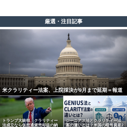
厳選・注目記事
米クラリティー法案、上院採決が9月まで延期＝報道
トランプ大統領、クラリティー
ジーニアス法とクラリティー法
法成立なら仮想通貨売却益の納
案の違いとは？米国の暗号資産2