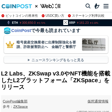
ビットコインの将来性
USDC買い方
ステーキング利率比較
株特集・関連銘柄
300,650.0
XRP
161.23
BNB
0.71
3.19
CoinPost
で今最も読まれています
暗号資産交換業者に出庫制限強化を要
請、詐欺被害防止へ 金融庁と警察庁
ニュースランキングをもっと見る
L2 Labs、ZKSwap v3.0やNFT機能を搭載
したL2プラットフォーム「ZKSpace」を
リリース
CoinPost編集部
仮想通貨情報
参考：
ZKSpace
公開日時:
2021/12/21 12:00