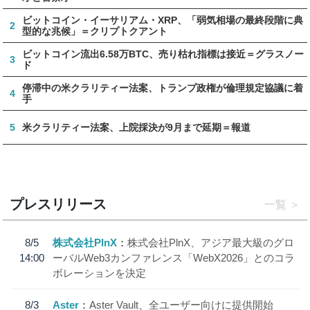
ビットコイン・イーサリアム・XRP、「弱気相場の最終段階に典
2
型的な兆候」＝クリプトクアント
ビットコイン流出6.58万BTC、売り枯れ指標は接近＝グラスノー
3
ド
停滞中の米クラリティー法案、トランプ政権が倫理規定協議に着
4
手
5
米クラリティー法案、上院採決が9月まで延期＝報道
プレスリリース
一覧
8/5
株式会社PlnX
株式会社PlnX、アジア最大級のグロ
14:00
ーバルWeb3カンファレンス「WebX2026」とのコラ
ボレーションを決定
8/3
Aster
Aster Vault、全ユーザー向けに提供開始