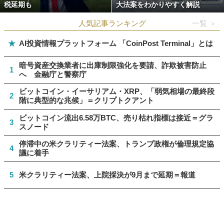
税延期も
大法案をわかりやすく解説
人気記事ランキング
一覧 ＞
★
AI投資情報プラットフォーム 「CoinPost Terminal」とは
暗号資産交換業者に出庫制限強化を要請、詐欺被害防止
1
へ 金融庁と警察庁
ビットコイン・イーサリアム・XRP、「弱気相場の最終段
2
階に典型的な兆候」＝クリプトクアント
ビットコイン流出6.58万BTC、売り枯れ指標は接近＝グラ
3
スノード
停滞中の米クラリティー法案、トランプ政権が倫理規定協
4
議に着手
5
米クラリティー法案、上院採決が9月まで延期＝報道