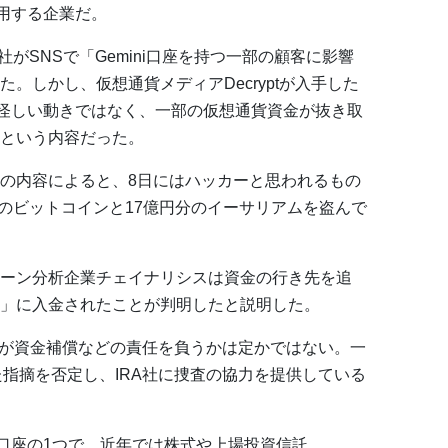
運用する企業だ。
社がSNSで「Gemini口座を持つ一部の顧客に影響
。しかし、仮想通貨メディアDecryptが入手した
怪しい動きではなく、一部の仮想通貨資金が抜き取
という内容だった。
の内容によると、8日にはハッカーと思われるもの
分のビットコインと17億円分のイーサリアムを盗んで
ーン分析企業チェイナリシスは資金の行き先を追
cash」に入金されたことが判明したと説明した。
どちらが資金補償などの責任を負うかは定かではない。一
れた指摘を否定し、IRA社に捜査の協力を提供している
理口座の1つで、近年では株式や上場投資信託