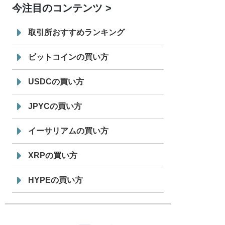
今注目のコンテンツ
7/29
SBI VCトレード株式会社
信託型円建
19:30
てステーブルコイン「JPYSC」徹底解
取引所おすすめランキング
説セミナーを開催
ビットコインの買い方
USDCの買い方
JPYCの買い方
イーサリアムの買い方
XRPの買い方
HYPEの買い方