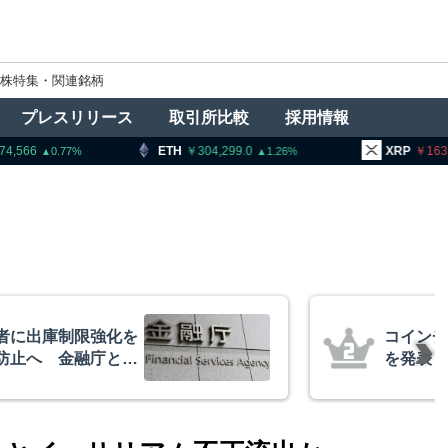
株特集・関連銘柄
プレスリリース
取引所比較
採用情報
304,299.0
XRP
163.35
BNB
1.26
1.46
、1銘柄の上場廃止
ビットコ
XRP、
的な兆候