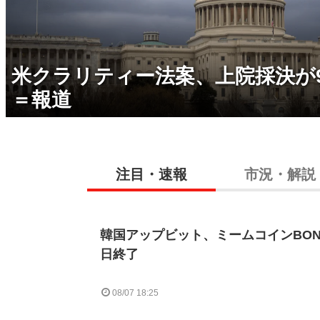
米クラリティー法案、上院採決が
＝報道
注目・速報
市況・解説
韓国アップビット、ミームコインBON
日終了
08/07 18:25