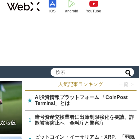
iOS
android
YouTube
人気記事ランキング
一覧 ＞
AI投資情報プラットフォーム 「CoinPost
★
Terminal」とは
暗号資産交換業者に出庫制限強化を要請、詐
1
立なら仮
欺被害防止へ 金融庁と警察庁
ビットコイン・イーサリアム・XRP、「弱気