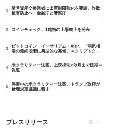
暗号資産交換業者に出庫制限強化を要請、詐欺
1
被害防止へ 金融庁と警察庁
2
コインチェック、1銘柄の上場廃止を発表
ビットコイン・イーサリアム・XRP、「弱気相
3
場の最終段階に典型的な兆候」＝クリプトクア
ント
米クラリティー法案、上院採決が9月まで延期＝
4
報道
停滞中の米クラリティー法案、トランプ政権が
5
倫理規定協議に着手
プレスリリース
一覧