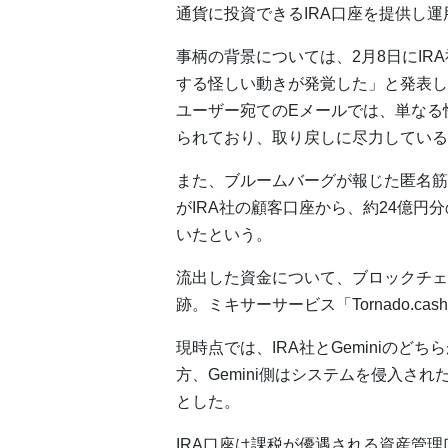
通貨に投資できるIRA口座を提供し
事柄の背景については、2月8日にIRA
する怪しい動きが発覚した」と発表した
ユーザー宛てのEメールでは、単なる
られており、取り戻しに尽力している
また、ブルームバーグが報じた匿名筋
がIRA社の顧客口座から、約24億円
いたという。
流出した資金について、ブロックチェ
跡。ミキサーサービス「Tornado.
現時点では、IRA社とGeminiの
方、Gemini側はシステムを侵入さ
とした。
IRA口座は課税が優遇される資産管