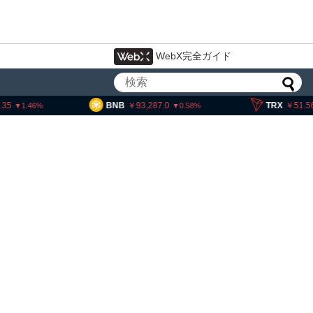
WebX完全ガイド
93,287.0
TRX
51.56
SOL
0.58
0.41
イン・イーサリアム・
「弱気相場の最終段階に典型
」＝クリプトクアント