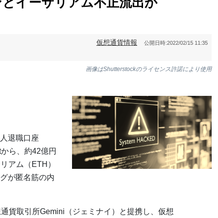
ンとイーサリアム不正流出か
仮想通貨情報
公開日時:
2022/02/15 11:35
画像はShutterstockのライセンス許諾により使用
人退職口座
rustから、約42億円
リアム（ETH）
グが匿名筋の内
社）は米仮想通貨取引所Gemini（ジェミナイ）と提携し、仮想