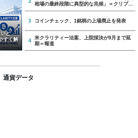
2
相場の最終段階に典型的な兆候」＝クリプト
クアント
3
コインチェック、1銘柄の上場廃止を発表
違いと
米クラリティー法案、上院採決が9月まで延
やすく解
4
期＝報道
停滞中の米クラリティー法案、トランプ政権
5
が倫理規定協議に着手
通貨データ