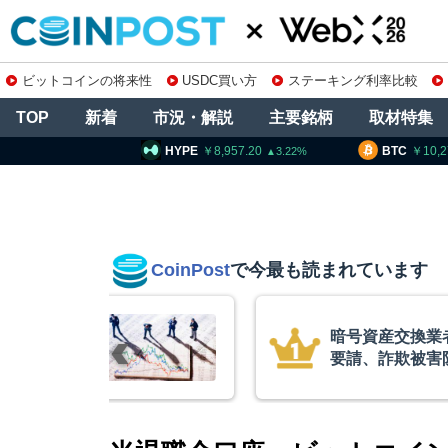
ビットコインの将来性
USDC買い方
ステーキング利率比較
TOP
新着
市況・解説
主要銘柄
取材特集
PE
8,957.20
BTC
10,274,566
ETH
3.22
0.77
CoinPost
で今最も読まれています
庫制限強化を
コインチェック
 金融庁と警
を発表