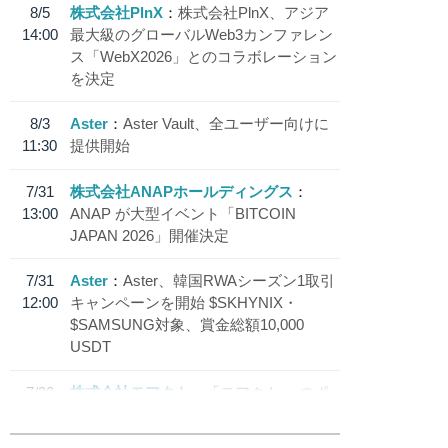
8/5
株式会社PlnX
株式会社PlnX、アジア
14:00
最大級のグローバルWeb3カンファレン
ス「WebX2026」とのコラボレーション
を決定
8/3
Aster
Aster Vault、全ユーザー向けに
11:30
提供開始
7/31
株式会社ANAPホールディングス
13:00
ANAP が大型イベント「BITCOIN
JAPAN 2026」開催決定
7/31
Aster
Aster、韓国RWAシーズン1取引
12:00
キャンペーンを開始 $SKHYNIX・
$SAMSUNG対象、賞金総額10,000
USDT
7/30
株式会社モアクト
「モアクト」 のポ
18:30
イント交換先に日本円ステーブルコイン
「 JPYC」を追加