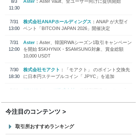
8/3
Aster
Aster Vault、全ユーザー向けに提供開始
11:30
7/31
株式会社ANAPホールディングス
ANAP が大型イ
13:00
ベント「BITCOIN JAPAN 2026」開催決定
7/31
Aster
Aster、韓国RWAシーズン1取引キャンペーン
12:00
を開始 $SKHYNIX・$SAMSUNG対象、賞金総額
10,000 USDT
7/30
株式会社モアクト
「モアクト」 のポイント交換先
18:30
に日本円ステーブルコイン「 JPYC」を追加
7/29
SBI VCトレード株式会社
信託型円建てステーブル
19:30
コイン「JPYSC」徹底解説セミナーを開催
今注目のコンテンツ
取引所おすすめランキング