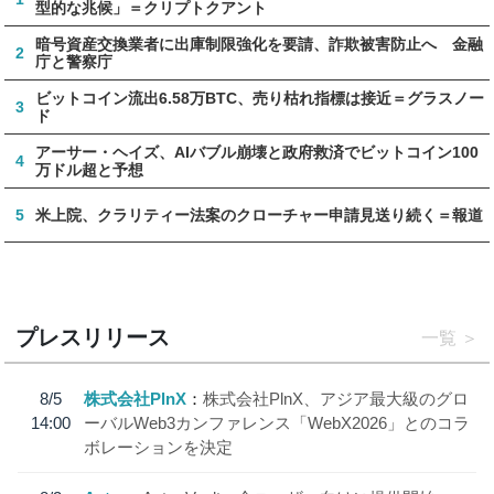
型的な兆候」＝クリプトクアント
暗号資産交換業者に出庫制限強化を要請、詐欺被害防止へ 金融
2
庁と警察庁
ビットコイン流出6.58万BTC、売り枯れ指標は接近＝グラスノー
3
ド
アーサー・ヘイズ、AIバブル崩壊と政府救済でビットコイン100
4
万ドル超と予想
5
米上院、クラリティー法案のクローチャー申請見送り続く＝報道
プレスリリース
一覧
8/5
株式会社PlnX
株式会社PlnX、アジア最大級のグロ
14:00
ーバルWeb3カンファレンス「WebX2026」とのコラ
ボレーションを決定