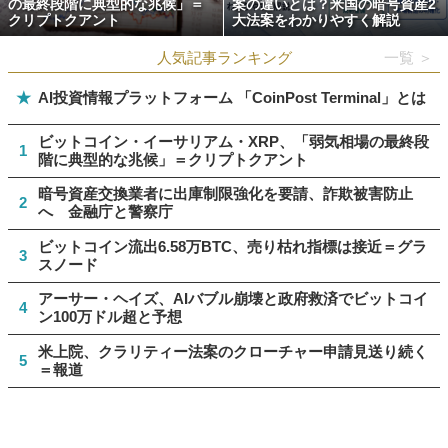
の最終段階に典型的な兆候」＝
案の違いとは？米国の暗号資産2
クリプトクアント
大法案をわかりやすく解説
人気記事ランキング
一覧 ＞
★
AI投資情報プラットフォーム 「CoinPost Terminal」とは
ビットコイン・イーサリアム・XRP、「弱気相場の最終段
1
階に典型的な兆候」＝クリプトクアント
暗号資産交換業者に出庫制限強化を要請、詐欺被害防止
2
へ 金融庁と警察庁
ビットコイン流出6.58万BTC、売り枯れ指標は接近＝グラ
3
スノード
アーサー・ヘイズ、AIバブル崩壊と政府救済でビットコイ
4
ン100万ドル超と予想
米上院、クラリティー法案のクローチャー申請見送り続く
5
＝報道