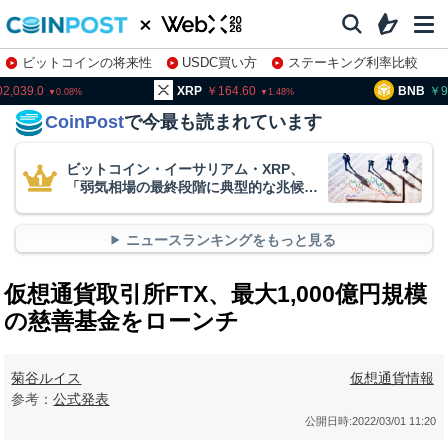
ビットコインの将来性
USDC買い方
ステーキング利率比較
株特集・関連銘柄
XRP
164.60
BNB
94,163.4
1.48
0
CoinPost
で今最も読まれています
ビットコイン・イーサリアム・XRP、
「弱気相場の最終段階に典型的な兆候」
＝クリプトクアント
ニュースランキングをもっと見る
仮想通貨取引所FTX、最大1,000億円規模
の慈善基金をローンチ
菊谷ルイス
仮想通貨情報
参考：
公式発表
公開日時:
2022/03/01 11:20