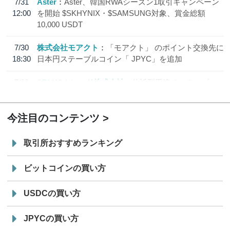
7/31
Aster
Aster、韓国RWAシーズン1取引キャンペーン
12:00
を開始 $SKHYNIX・$SAMSUNG対象、賞金総額
10,000 USDT
7/30
株式会社モアクト
「モアクト」 のポイント交換先に
18:30
日本円ステーブルコイン「 JPYC」を追加
7/29
SBI VCトレード株式会社
信託型円建てステーブル
19:30
コイン「JPYSC」徹底解説セミナーを開催
今注目のコンテンツ
取引所おすすめランキング
ビットコインの買い方
USDCの買い方
JPYCの買い方