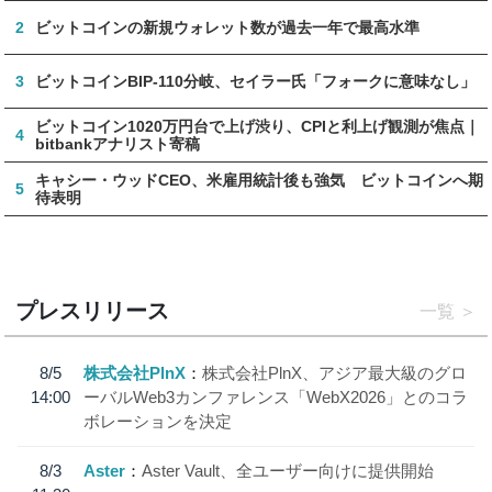
2
ビットコインの新規ウォレット数が過去一年で最高水準
3
ビットコインBIP-110分岐、セイラー氏「フォークに意味なし」
ビットコイン1020万円台で上げ渋り、CPIと利上げ観測が焦点｜
4
bitbankアナリスト寄稿
キャシー・ウッドCEO、米雇用統計後も強気 ビットコインへ期
5
待表明
プレスリリース
一覧
8/5
株式会社PlnX
株式会社PlnX、アジア最大級のグロ
14:00
ーバルWeb3カンファレンス「WebX2026」とのコラ
ボレーションを決定
8/3
Aster
Aster Vault、全ユーザー向けに提供開始