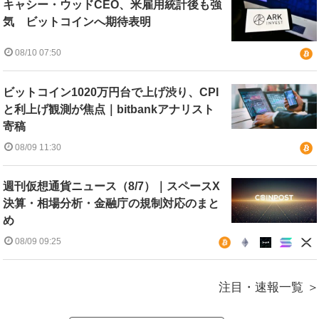
キャシー・ウッドCEO、米雇用統計後も強
気 ビットコインへ期待表明
08/10 07:50
ビットコイン1020万円台で上げ渋り、CPI
と利上げ観測が焦点｜bitbankアナリスト
寄稿
08/09 11:30
週刊仮想通貨ニュース（8/7）｜スペースX
決算・相場分析・金融庁の規制対応のまと
め
08/09 09:25
注目・速報一覧