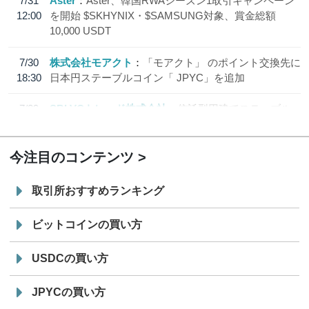
7/31
Aster
Aster、韓国RWAシーズン1取引キャンペーン
12:00
を開始 $SKHYNIX・$SAMSUNG対象、賞金総額
10,000 USDT
7/30
株式会社モアクト
「モアクト」 のポイント交換先に
18:30
日本円ステーブルコイン「 JPYC」を追加
7/29
SBI VCトレード株式会社
信託型円建てステーブル
19:30
コイン「JPYSC」徹底解説セミナーを開催
今注目のコンテンツ
取引所おすすめランキング
ビットコインの買い方
USDCの買い方
JPYCの買い方