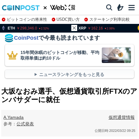
ビットコインの将来性
USDC買い方
ステーキング利率比較
株特集・関連銘柄
98,346.0
XRP
162.16
BNB
9
2.52
2.06
CoinPost
で今最も読まれています
15年間休眠のビットコインが移動、平均
取得単価は約10ドル
ニュースランキングをもっと見る
大坂なおみ選手、仮想通貨取引所FTXのア
ンバサダーに就任
A.Yamada
仮想通貨情報
参考：
公式発表
公開日時:
2022/03/22 09:25