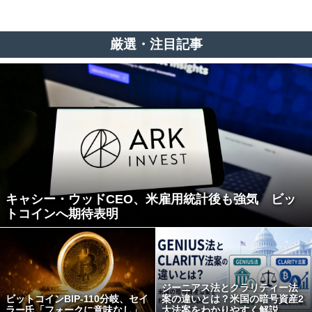
厳選・注目記事
キャシー・ウッドCEO、米雇用統計後も強気 ビッ
トコインへ期待表明
ジーニアス法とクラリティー法
ビットコインBIP-110分岐、セイ
案の違いとは？米国の暗号資産2
ラー氏「フォークに意味なし」
大法案をわかりやすく解説