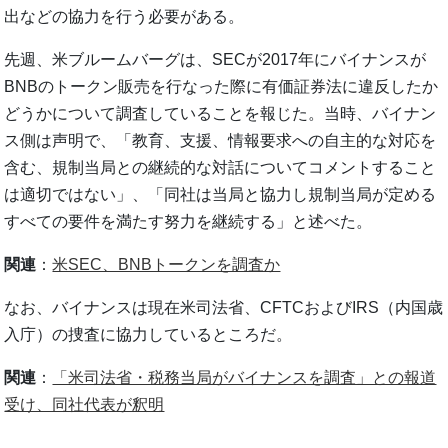
出などの協力を行う必要がある。
先週、米ブルームバーグは、SECが2017年にバイナンスが
BNBのトークン販売を行なった際に有価証券法に違反したか
どうかについて調査していることを報じた。当時、バイナン
ス側は声明で、「教育、支援、情報要求への自主的な対応を
含む、規制当局との継続的な対話についてコメントすること
は適切ではない」、「同社は当局と協力し規制当局が定める
すべての要件を満たす努力を継続する」と述べた。
関連
：
米SEC、BNBトークンを調査か
なお、バイナンスは現在米司法省、CFTCおよびIRS（内国歳
入庁）の捜査に協力しているところだ。
関連
：
「米司法省・税務当局がバイナンスを調査」との報道
受け、同社代表が釈明