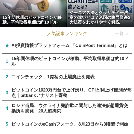
ジーニアス法とクラリティー法
15年間休眠のビットコインが移
案の違いとは？米国の暗号資産2
動、平均取得単価は約10ドル
大法案をわかりやすく解説
人気記事ランキング
一覧 ＞
★
AI投資情報プラットフォーム 「CoinPost Terminal」とは
15年間休眠のビットコインが移動、平均取得単価は約10ド
1
ル
2
コインチェック、1銘柄の上場廃止を発表
ビットコイン1020万円台で上げ渋り、CPIと利上げ観測が焦
3
点｜bitbankアナリスト寄稿
ロシア当局、ウクライナ発詐欺に関与した違法仮想通貨交
4
換所を摘発 20人超拘束
5
ビットコインのeCashフォーク、8月23日から3段階で開始