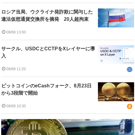
ロシア当局、ウクライナ発詐欺に関与した
違法仮想通貨交換所を摘発 20人超拘束
08/08 13:00
サークル、USDCとCCTPをXレイヤーに導
入
08/08 11:20
ビットコインのeCashフォーク、8月23日
から3段階で開始
08/08 10:30