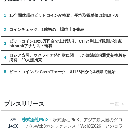
1
15年間休眠のビットコインが移動、平均取得単価は約10ドル
2
コインチェック、1銘柄の上場廃止を発表
ビットコイン1020万円台で上げ渋り、CPIと利上げ観測が焦点｜
3
bitbankアナリスト寄稿
ロシア当局、ウクライナ発詐欺に関与した違法仮想通貨交換所を
4
摘発 20人超拘束
5
ビットコインのeCashフォーク、8月23日から3段階で開始
プレスリリース
一覧
8/5
株式会社PlnX
株式会社PlnX、アジア最大級のグロ
14:00
ーバルWeb3カンファレンス「WebX2026」とのコラ