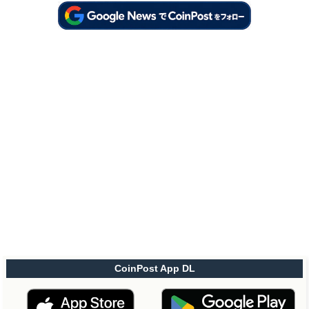
CoinPost App DL