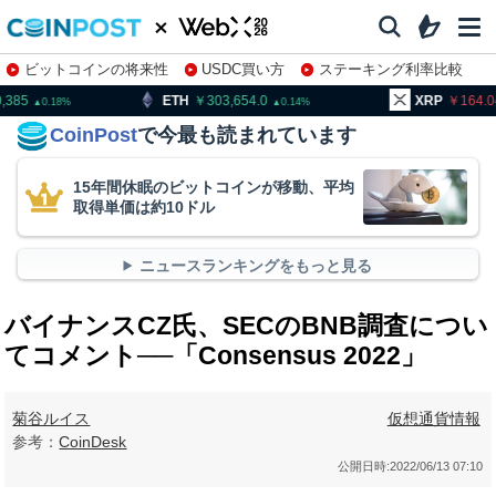
ビットコインの将来性
USDC買い方
ステーキング利率比較
株特集・関連銘柄
ETH
303,654.0
XRP
164.04
B
0.14
0.43
CoinPost
で今最も読まれています
15年間休眠のビットコインが移動、平均
取得単価は約10ドル
ニュースランキングをもっと見る
バイナンスCZ氏、SECのBNB調査につい
てコメント──「Consensus 2022」
菊谷ルイス
仮想通貨情報
参考：
CoinDesk
公開日時:
2022/06/13 07:10