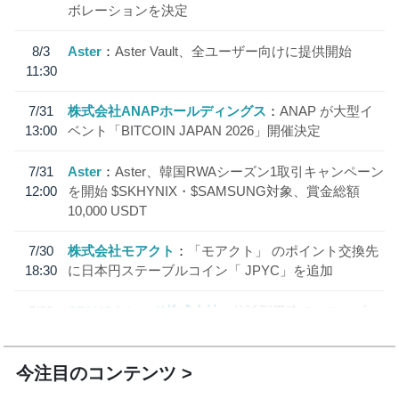
ボレーションを決定
8/3
Aster
Aster Vault、全ユーザー向けに提供開始
11:30
7/31
株式会社ANAPホールディングス
ANAP が大型イ
13:00
ベント「BITCOIN JAPAN 2026」開催決定
7/31
Aster
Aster、韓国RWAシーズン1取引キャンペーン
12:00
を開始 $SKHYNIX・$SAMSUNG対象、賞金総額
10,000 USDT
7/30
株式会社モアクト
「モアクト」 のポイント交換先
18:30
に日本円ステーブルコイン「 JPYC」を追加
7/29
SBI VCトレード株式会社
信託型円建てステーブル
19:30
コイン「JPYSC」徹底解説セミナーを開催
今注目のコンテンツ