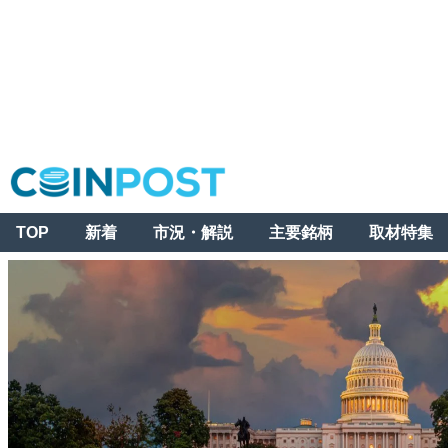
TOP
新着
市況・解説
主要銘柄
取材特集