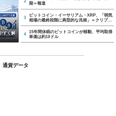
2
期＝報道
ビットコイン・イーサリアム・XRP、「弱気
3
相場の最終段階に典型的な兆候」＝クリプト
クアント
違いと
15年間休眠のビットコインが移動、平均取得
やすく解
4
単価は約10ドル
リミックスポイント、仮想通貨運用益が累計
5
約1.6億円に
通貨データ