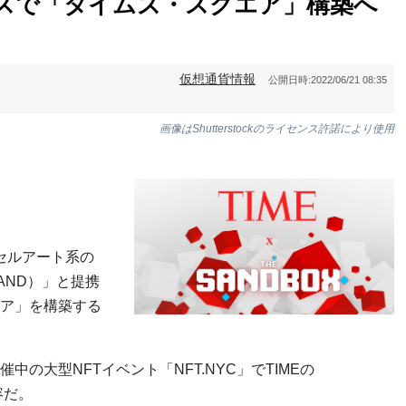
クスで「タイムズ・スクエア」構築へ
仮想通貨情報
公開日時:
2022/06/21 08:35
画像はShutterstockのライセンス許諾により使用
クセルアート系の
AND）」と提携
ア」を構築する
の大型NFTイベント「NFT.NYC」でTIMEの
内容だ。