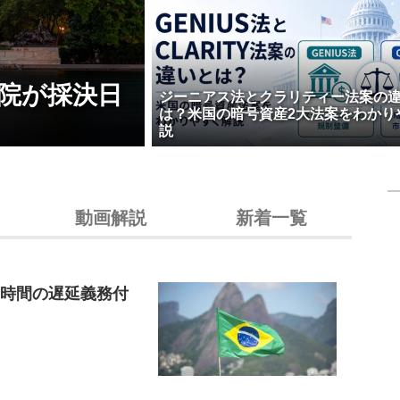
院が採決日
ジーニアス法とクラリティー法案の
は？米国の暗号資産2大法案をわかり
説
動画解説
新着一覧
4時間の遅延義務付