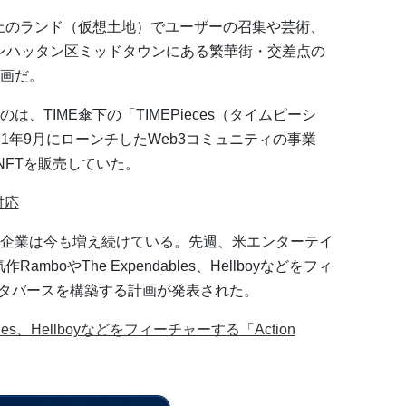
ス上のランド（仮想土地）でユーザーの召集や芸術、
ンハッタン区ミッドタウンにある繁華街・交差点の
画だ。
、TIME傘下の「TIMEPieces（タイムピーシ
21年9月にローンチしたWeb3コミュニティの事業
式NFTを販売していた。
対応
企業は今も増え続けている。先週、米エンターテイ
amboやThe Expendables、Hellboyなどをフィ
いうメタバースを構築する計画が発表された。
bles、Hellboyなどをフィーチャーする「Action