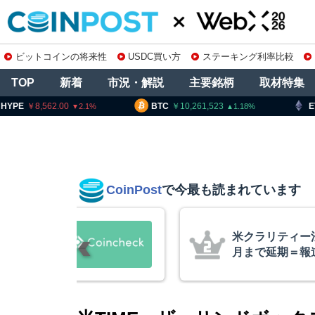
ビットコインの将来性
USDC買い方
ステーキング利率比較
TOP
新着
市況・解説
主要銘柄
取材特集
8,562.00
BTC
10,261,523
ETH
3
2.1
1.18
CoinPost
で今最も読まれています
の上場廃止
米クラリティー
月まで延期＝報