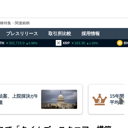
株特集・関連銘柄
プレスリリース
取引所比較
採用情報
02,715.0
XRP
163.30
BNB
93
0.98
1.55
法案、上院採決が9
15年間
道
平均取得