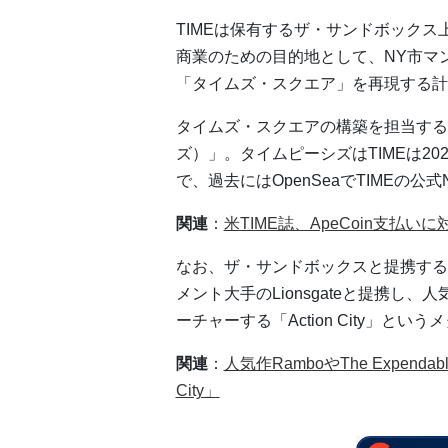
TIMEは保有するザ・サンドボック
商業のための目的地として、NY市マ
「タイムズ・スクエア」を再現する計
タイムズ・スクエアの構築を担当するのは
ズ）」。タイムピーシズはTIMEは20
で、過去にはOpenSeaでTIMEの公
関連
：
米TIME誌、ApeCoin支払いに
なお、ザ・サンドボックスと提携する
メント大手のLionsgateと提携し、人気作R
ーチャーする「Action City」と
関連
：
人気作RamboやThe Expenda
City」