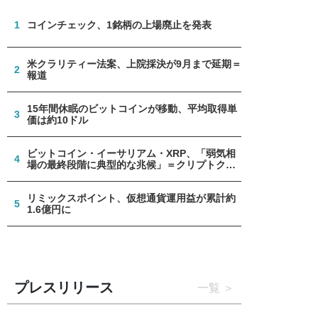
1
コインチェック、1銘柄の上場廃止を発表
米クラリティー法案、上院採決が9月まで延期＝
2
報道
15年間休眠のビットコインが移動、平均取得単
3
価は約10ドル
ビットコイン・イーサリアム・XRP、「弱気相
4
場の最終段階に典型的な兆候」＝クリプトクア
ント
リミックスポイント、仮想通貨運用益が累計約
5
1.6億円に
プレスリリース
一覧