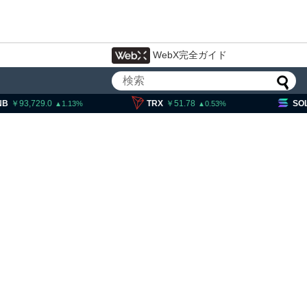
WebX完全ガイド
,729.0
TRX
51.78
SOL
11,7
1.13
0.53
休眠のビットコインが移動、
単価は約10ドル