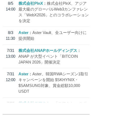
8/5
株式会社PlnX
株式会社PlnX、アジア
14:00
最大級のグローバルWeb3カンファレン
ス「WebX2026」とのコラボレーション
を決定
8/3
Aster
Aster Vault、全ユーザー向けに
11:30
提供開始
7/31
株式会社ANAPホールディングス
13:00
ANAP が大型イベント「BITCOIN
JAPAN 2026」開催決定
7/31
Aster
Aster、韓国RWAシーズン1取引
12:00
キャンペーンを開始 $SKHYNIX・
$SAMSUNG対象、賞金総額10,000
USDT
7/30
株式会社モアクト
「モアクト」 のポ
18:30
イント交換先に日本円ステーブルコイン
「 JPYC」を追加