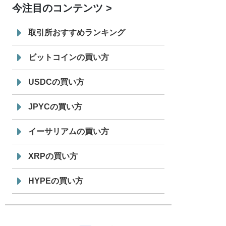
今注目のコンテンツ
7/29
SBI VCトレード株式会社
信託型円建
19:30
てステーブルコイン「JPYSC」徹底解
取引所おすすめランキング
説セミナーを開催
ビットコインの買い方
USDCの買い方
JPYCの買い方
イーサリアムの買い方
XRPの買い方
HYPEの買い方