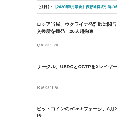
【注目】:
【2026年8月最新】仮想通貨取引所
ロシア当局、ウクライナ発詐欺に関与
交換所を摘発 20人超拘束
08/08 13:00
サークル、USDCとCCTPをXレイヤ
08/08 11:20
ビットコインのeCashフォーク、8月
始