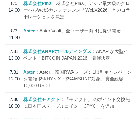
8/5
株式会社PlnX
株式会社PlnX、アジア最大級のグロ
14:00
ーバルWeb3カンファレンス「WebX2026」とのコラ
ボレーションを決定
8/3
Aster
Aster Vault、全ユーザー向けに提供開始
11:30
7/31
株式会社ANAPホールディングス
ANAP が大型イ
13:00
ベント「BITCOIN JAPAN 2026」開催決定
7/31
Aster
Aster、韓国RWAシーズン1取引キャンペーン
12:00
を開始 $SKHYNIX・$SAMSUNG対象、賞金総額
10,000 USDT
7/30
株式会社モアクト
「モアクト」 のポイント交換先
18:30
に日本円ステーブルコイン「 JPYC」を追加
7/29
SBI VCトレード株式会社
信託型円建てステーブル
19:30
コイン「JPYSC」徹底解説セミナーを開催