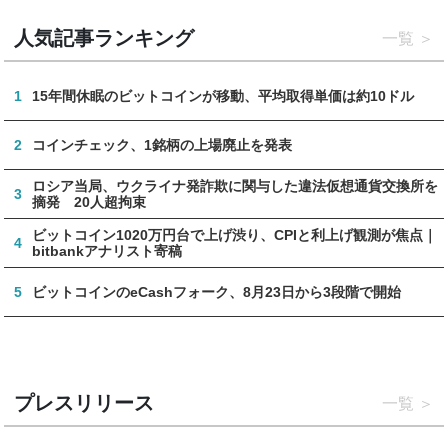
人気記事ランキング
一覧
1
15年間休眠のビットコインが移動、平均取得単価は約10ドル
2
コインチェック、1銘柄の上場廃止を発表
ロシア当局、ウクライナ発詐欺に関与した違法仮想通貨交換所を
3
摘発 20人超拘束
ビットコイン1020万円台で上げ渋り、CPIと利上げ観測が焦点｜
4
bitbankアナリスト寄稿
5
ビットコインのeCashフォーク、8月23日から3段階で開始
プレスリリース
一覧