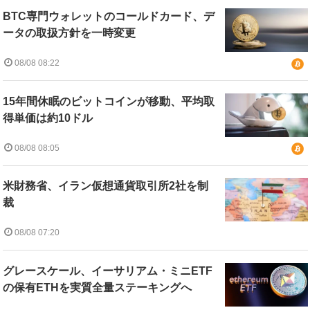
BTC専門ウォレットのコールドカード、デ
ータの取扱方針を一時変更
08/08 08:22
15年間休眠のビットコインが移動、平均取
得単価は約10ドル
08/08 08:05
米財務省、イラン仮想通貨取引所2社を制
裁
08/08 07:20
グレースケール、イーサリアム・ミニETF
の保有ETHを実質全量ステーキングへ