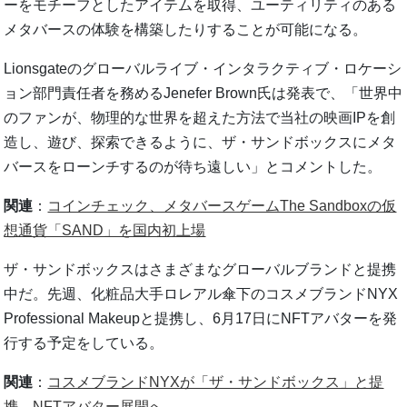
ーをモチーフとしたアイテムを取得、ユーティリティのある
メタバースの体験を構築したりすることが可能になる。
Lionsgateのグローバルライブ・インタラクティブ・ロケーシ
ョン部門責任者を務めるJenefer Brown氏は発表で、「世界中
のファンが、物理的な世界を超えた方法で当社の映画IPを創
造し、遊び、探索できるように、ザ・サンドボックスにメタ
バースをローンチするのが待ち遠しい」とコメントした。
関連
：
コインチェック、メタバースゲームThe Sandboxの仮
想通貨「SAND」を国内初上場
ザ・サンドボックスはさまざまなグローバルブランドと提携
中だ。先週、化粧品大手ロレアル傘下のコスメブランドNYX
Professional Makeupと提携し、6月17日にNFTアバターを発
行する予定をしている。
関連
：
コスメブランドNYXが「ザ・サンドボックス」と提
携、NFTアバター展開へ