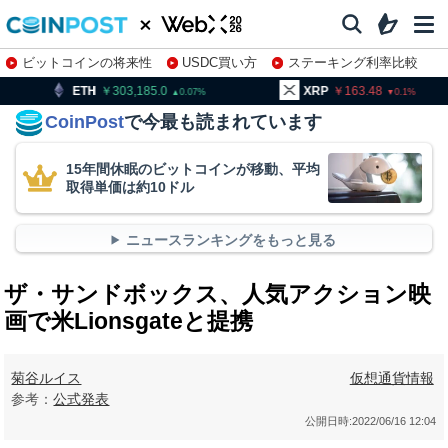
ビットコインの将来性
USDC買い方
ステーキング利率比較
株特集・関連銘柄
303,185.0
XRP
163.48
BNB
0.07
0.1
CoinPost
で今最も読まれています
15年間休眠のビットコインが移動、平均
取得単価は約10ドル
ニュースランキングをもっと見る
ザ・サンドボックス、人気アクション映
画で米Lionsgateと提携
菊谷ルイス
仮想通貨情報
参考：
公式発表
公開日時:
2022/06/16 12:04