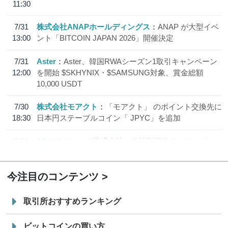
11:30
7/31
株式会社ANAPホールディングス
ANAP が大型イベ
13:00
ント「BITCOIN JAPAN 2026」開催決定
7/31
Aster
Aster、韓国RWAシーズン1取引キャンペーン
12:00
を開始 $SKHYNIX・$SAMSUNG対象、賞金総額
10,000 USDT
7/30
株式会社モアクト
「モアクト」 のポイント交換先に
18:30
日本円ステーブルコイン「 JPYC」を追加
7/29
SBI VCトレード株式会社
信託型円建てステーブル
19:30
コイン「JPYSC」徹底解説セミナーを開催
今注目のコンテンツ
取引所おすすめランキング
ビットコインの買い方