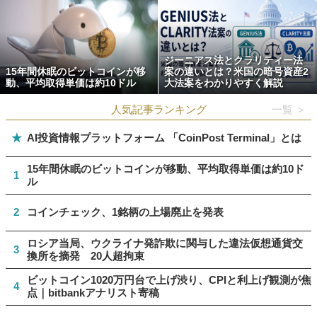
ジーニアス法とクラリティー法
15年間休眠のビットコインが移
案の違いとは？米国の暗号資産2
動、平均取得単価は約10ドル
大法案をわかりやすく解説
人気記事ランキング
一覧 ＞
★
AI投資情報プラットフォーム 「CoinPost Terminal」とは
15年間休眠のビットコインが移動、平均取得単価は約10ド
1
ル
2
コインチェック、1銘柄の上場廃止を発表
ロシア当局、ウクライナ発詐欺に関与した違法仮想通貨交
3
換所を摘発 20人超拘束
ビットコイン1020万円台で上げ渋り、CPIと利上げ観測が焦
4
点｜bitbankアナリスト寄稿