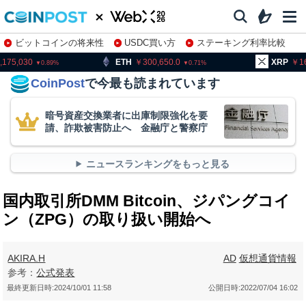
ビットコインの将来性
USDC買い方
ステーキング利率比較
株特集・関連銘柄
ETH
300,650.0
XRP
161.23
0.71
3.19
CoinPost
で今最も読まれています
暗号資産交換業者に出庫制限強化を要
請、詐欺被害防止へ 金融庁と警察庁
ニュースランキングをもっと見る
国内取引所DMM Bitcoin、ジパングコイ
ン（ZPG）の取り扱い開始へ
AKIRA.H
AD
仮想通貨情報
参考：
公式発表
最終更新日時:
2024/10/01 11:58
公開日時:
2022/07/04 16:02