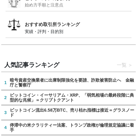
始め方手順と注意点
おすすめ取引所ランキング
実績・評判・目的別
人気記事ランキング
一覧
暗号資産交換業者に出庫制限強化を要請、詐欺被害防止へ 金融
1
庁と警察庁
ビットコイン・イーサリアム・XRP、「弱気相場の最終段階に典
2
型的な兆候」＝クリプトクアント
ビットコイン流出6.58万BTC、売り枯れ指標は接近＝グラスノー
3
ド
停滞中の米クラリティー法案、トランプ政権が倫理規定協議に着
4
手