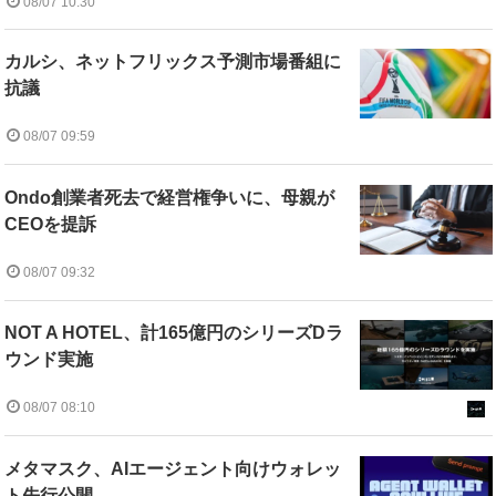
08/07 10:30
カルシ、ネットフリックス予測市場番組に
抗議
08/07 09:59
Ondo創業者死去で経営権争いに、母親が
CEOを提訴
08/07 09:32
NOT A HOTEL、計165億円のシリーズDラ
ウンド実施
08/07 08:10
メタマスク、AIエージェント向けウォレッ
ト先行公開