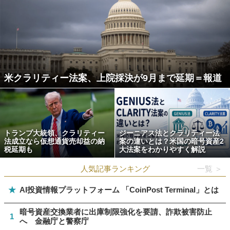
米クラリティー法案、上院採決が9月まで延期＝報道
トランプ大統領、クラリティー
ジーニアス法とクラリティー法
法成立なら仮想通貨売却益の納
案の違いとは？米国の暗号資産2
税延期も
大法案をわかりやすく解説
人気記事ランキング
一覧 ＞
★
AI投資情報プラットフォーム 「CoinPost Terminal」とは
暗号資産交換業者に出庫制限強化を要請、詐欺被害防止
1
へ 金融庁と警察庁