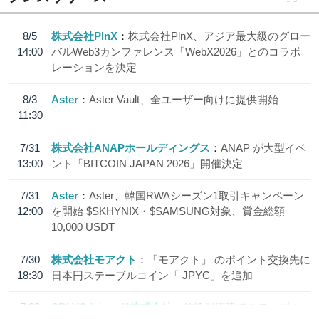
8/5
株式会社PlnX
株式会社PlnX、アジア最大級のグロー
14:00
バルWeb3カンファレンス「WebX2026」とのコラボ
レーションを決定
8/3
Aster
Aster Vault、全ユーザー向けに提供開始
11:30
7/31
株式会社ANAPホールディングス
ANAP が大型イベ
13:00
ント「BITCOIN JAPAN 2026」開催決定
7/31
Aster
Aster、韓国RWAシーズン1取引キャンペーン
12:00
を開始 $SKHYNIX・$SAMSUNG対象、賞金総額
10,000 USDT
7/30
株式会社モアクト
「モアクト」 のポイント交換先に
18:30
日本円ステーブルコイン「 JPYC」を追加
7/29
SBI VCトレード株式会社
信託型円建てステーブル