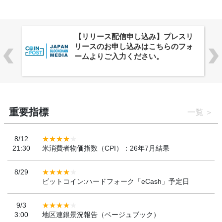
リ
株式会社PlnX、アジア最大級のグロ
ォ
ーバルWeb3カンファレンス
「WebX2026」とのコラボレーショ
ンを決定
重要指標
一覧
8/12
21:30
米消費者物価指数（CPI）：26年7月結果
8/29
ビットコイン:ハードフォーク「eCash」予定日
9/3
3:00
地区連銀景況報告（ベージュブック）