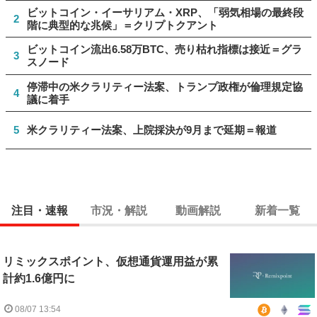
ビットコイン・イーサリアム・XRP、「弱気相場の最終段
2
階に典型的な兆候」＝クリプトクアント
ビットコイン流出6.58万BTC、売り枯れ指標は接近＝グラ
3
スノード
停滞中の米クラリティー法案、トランプ政権が倫理規定協
4
議に着手
5
米クラリティー法案、上院採決が9月まで延期＝報道
注目・速報
市況・解説
動画解説
新着一覧
リミックスポイント、仮想通貨運用益が累
計約1.6億円に
08/07 13:54