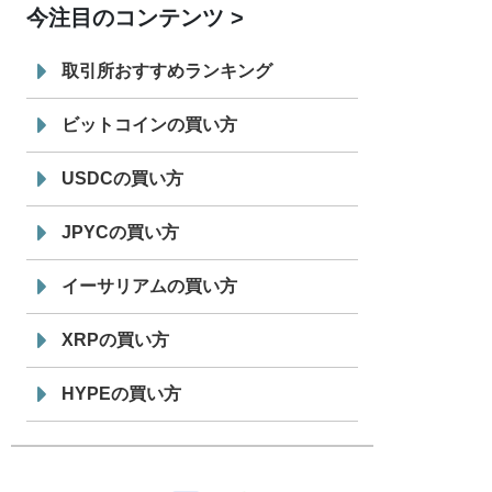
今注目のコンテンツ
7/29
SBI VCトレード株式会社
信託型円建
19:30
てステーブルコイン「JPYSC」徹底解
取引所おすすめランキング
説セミナーを開催
ビットコインの買い方
USDCの買い方
JPYCの買い方
イーサリアムの買い方
XRPの買い方
HYPEの買い方