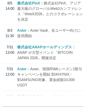
8/5
株式会社PlnX
株式会社PlnX、アジア
14:00
最大級のグローバルWeb3カンファレン
ス「WebX2026」とのコラボレーション
を決定
8/3
Aster
Aster Vault、全ユーザー向けに
11:30
提供開始
7/31
株式会社ANAPホールディングス
13:00
ANAP が大型イベント「BITCOIN
JAPAN 2026」開催決定
7/31
Aster
Aster、韓国RWAシーズン1取引
12:00
キャンペーンを開始 $SKHYNIX・
$SAMSUNG対象、賞金総額10,000
USDT
7/30
株式会社モアクト
「モアクト」 のポ
18:30
イント交換先に日本円ステーブルコイン
「 JPYC」を追加