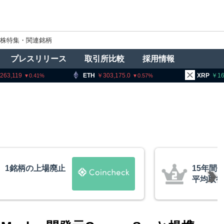
株特集・関連銘柄
プレスリリース
取引所比較
採用情報
ETH
303,175.0
XRP
164.42
0.57
0.28
ビットコインが移動、
トラン
約10ドル
導権は