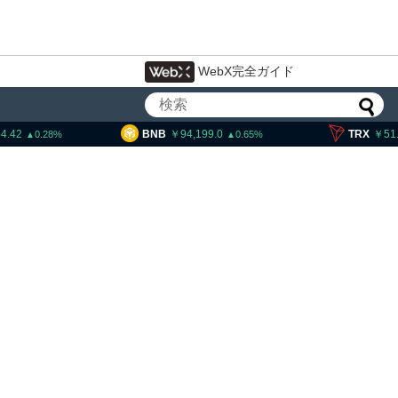
WebX完全ガイド
BNB
94,199.0
TRX
51.94
0.65
0.6
プ大統領発言、「仮想通貨主
中国に渡さない」