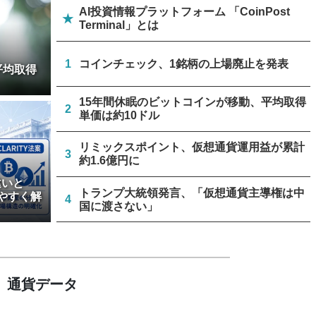
AI投資情報プラットフォーム 「CoinPost
★
Terminal」とは
1
コインチェック、1銘柄の上場廃止を発表
平均取得
15年間休眠のビットコインが移動、平均取得
2
単価は約10ドル
リミックスポイント、仮想通貨運用益が累計
3
約1.6億円に
違いと
トランプ大統領発言、「仮想通貨主導権は中
やすく解
4
国に渡さない」
ビットコインのeCashフォーク、8月23日か
5
ら3段階で開始
通貨データ