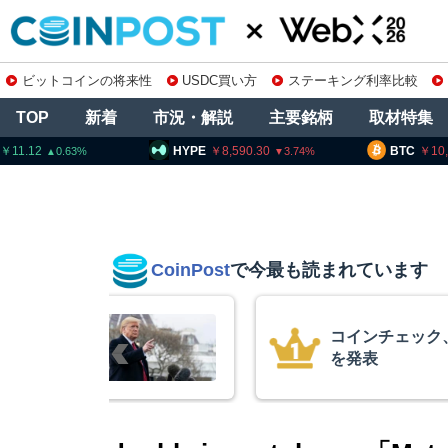
ビットコインの将来性
USDC買い方
ステーキング利率比較
TOP
新着
市況・解説
主要銘柄
取材特集
HYPE
8,590.30
BTC
10,263,119
3.74
0.41
CoinPost
で今最も読まれています
柄の上場廃止
15年間休眠の
平均取得単価は