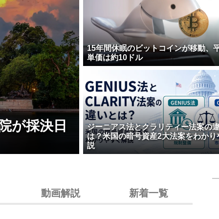
15年間休眠のビットコインが移動、
単価は約10ドル
院が採決日
ジーニアス法とクラリティー法案の
は？米国の暗号資産2大法案をわかり
説
動画解説
新着一覧