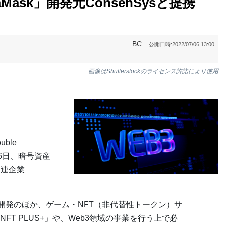
etaMask」開発元ConsenSysと提携
BC
公開日時:
2022/07/06 13:00
画像はShutterstockのライセンス許諾により使用
ble
社は6日、暗号資産
関連企業
ーム開発のほか、ゲーム・NFT（非代替性トークン）サ
T PLUS+」や、Web3領域の事業を行う上で必