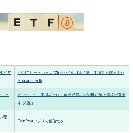
024年
2024年ビットコイン125,000ドル到達予測、半減期を踏まえた
Matrixport分析
ン、市
ビットコイン半減期とは｜仮想通貨の半減期前後で価格が高騰
する理由
い理
CoinPostアプリで優位性を