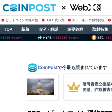
ビットコインの将来性
USDC買い方
ステーキング利率比較
TOP
新着
市況・解説
主要銘柄
取材特集
HYPE
8,802.90
BTC
10,189,487
0.83
0.68
CoinPost
で今最も読まれています
資産交換業者に出庫制限強化を
、詐欺被害防止へ 金融庁と警