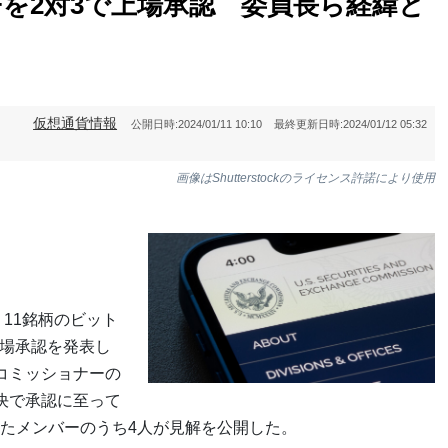
Fを2対3で上場承認 委員長ら経緯と
仮想通貨情報
公開日時:
2024/01/11 10:10
最終更新日時:
2024/01/12 05:32
画像はShutterstockのライセンス許諾により使用
、11銘柄のビット
上場承認を発表し
コミッショナーの
決で承認に至って
たメンバーのうち4人が見解を公開した。