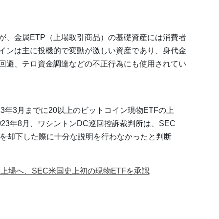
が、金属ETP（上場取引商品）の基礎資産には消費者
インは主に投機的で変動が激しい資産であり、身代金
回避、テロ資金調達などの不正行為にも使用されてい
023年3月までに20以上のビットコイン現物ETFの上
23年8月、ワシントンDC巡回控訴裁判所は、SEC
請を却下した際に十分な説明を行わなかったと判断
F上場へ、SEC米国史上初の現物ETFを承認