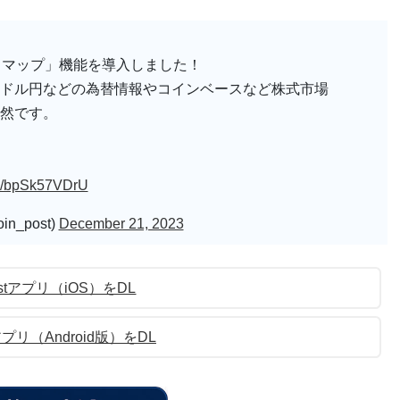
ートマップ」機能を導入しました！
ドル円などの為替情報やコインベースなど株式市場
然です。
om/bpSk57VDrU
n_post)
December 21, 2023
ostアプリ（iOS）をDL
tアプリ（Android版）をDL