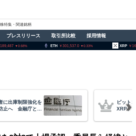
株特集・関連銘柄
プレスリリース
取引所比較
採用情報
ETH
301,537.0
XRP
162.03
0.33
2.57
ビットコイン・イーサリアム・
XRP、「弱気相場の最終段階に典型
的な兆候」＝クリプトクアント