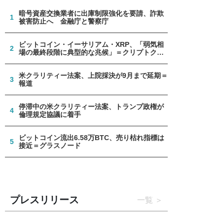
暗号資産交換業者に出庫制限強化を要請、詐欺
1
被害防止へ 金融庁と警察庁
ビットコイン・イーサリアム・XRP、「弱気相
2
場の最終段階に典型的な兆候」＝クリプトクア
ント
米クラリティー法案、上院採決が9月まで延期＝
3
報道
停滞中の米クラリティー法案、トランプ政権が
4
倫理規定協議に着手
ビットコイン流出6.58万BTC、売り枯れ指標は
5
接近＝グラスノード
プレスリリース
一覧