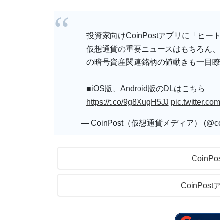
投資家向けCoinPostアプリに「ヒ
仮想通貨の重要ニュースはもちろん、
の暗号資産関連銘柄の値動きも一目瞭
■iOS版、Android版のDLはこちら
https://t.co/9g8XugH5JJ
pic.twitter.c
— CoinPost（仮想通貨メディア） (@coi
CoinP
CoinPos