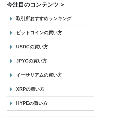
今注目のコンテンツ
7/29
SBI VCトレード株式会社
信託型円建
19:30
てステーブルコイン「JPYSC」徹底解
取引所おすすめランキング
説セミナーを開催
ビットコインの買い方
USDCの買い方
JPYCの買い方
イーサリアムの買い方
XRPの買い方
HYPEの買い方