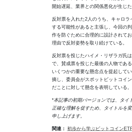
開始遅延、業界との関係悪化が生じた
反対票を入れた2人のうち、キャロラ
する可能性があると主張し、今回の判
作を防ぐために合理的に設計されてお
理由で反対姿勢を取り続けている。
反対票を投じたハイメ・リザラガ氏は
で、賛成票を投じた最後の人物である
いくつかの重要な懸念点を提起してい
摘し、委員会がスポットビットコイン
だことに対して懸念を表明している。
*
本記事の初期バージョンでは、タイ
正確な理解を促すため、タイトルを変
申し上げます。
関連：
初歩から学ぶビットコインET