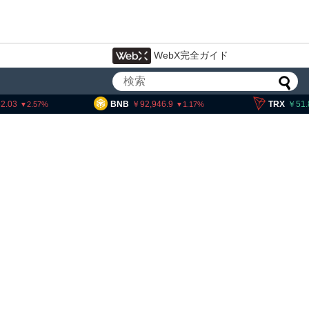
WebX完全ガイド
BNB
92,946.9
TRX
51.83
1.17
0.15
米クラリティー法案、上院採決が9
月まで延期＝報道