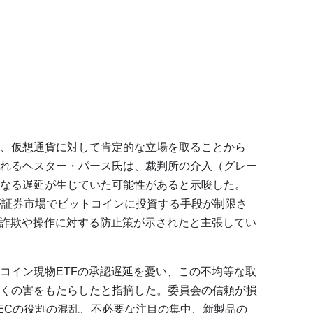
、仮想通貨に対して肯定的な立場を取ることから
れるヘスター・パース氏は、裁判所の介入（グレー
なる遅延が生じていた可能性があると示唆した。
が証券市場でビットコインに投資する手段が制限さ
て詐欺や操作に対する防止策が示されたと主張してい
コイン現物ETFの承認遅延を憂い、この不均等な取
くの害をもたらしたと指摘した。委員会の信頼が損
ECの役割の混乱、不必要な注目の集中、新製品の