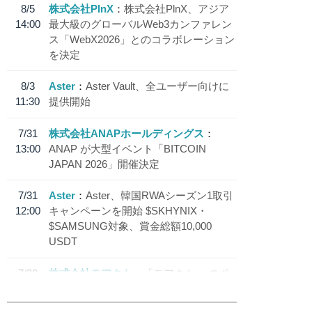
8/5
株式会社PlnX
株式会社PlnX、アジア
14:00
最大級のグローバルWeb3カンファレン
ス「WebX2026」とのコラボレーション
を決定
8/3
Aster
Aster Vault、全ユーザー向けに
11:30
提供開始
7/31
株式会社ANAPホールディングス
13:00
ANAP が大型イベント「BITCOIN
JAPAN 2026」開催決定
7/31
Aster
Aster、韓国RWAシーズン1取引
12:00
キャンペーンを開始 $SKHYNIX・
$SAMSUNG対象、賞金総額10,000
USDT
7/30
株式会社モアクト
「モアクト」 のポ
18:30
イント交換先に日本円ステーブルコイン
「 JPYC」を追加