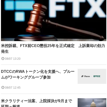
米控訴裁、FTX前CEO懲役25年を正式確定 上訴棄却の効力
発生
08/07 13:20
DTCCのRWAトークン化を支援へ、プルー
ムがワーキンググループ参加
08/07 12:45
米クラリティー法案、上院採決が9月まで
延期＝報道