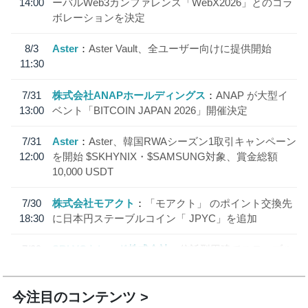
14:00
ーバルWeb3カンファレンス「WebX2026」とのコラ
ボレーションを決定
8/3
Aster
Aster Vault、全ユーザー向けに提供開始
11:30
7/31
株式会社ANAPホールディングス
ANAP が大型イ
13:00
ベント「BITCOIN JAPAN 2026」開催決定
7/31
Aster
Aster、韓国RWAシーズン1取引キャンペーン
12:00
を開始 $SKHYNIX・$SAMSUNG対象、賞金総額
10,000 USDT
7/30
株式会社モアクト
「モアクト」 のポイント交換先
18:30
に日本円ステーブルコイン「 JPYC」を追加
7/29
SBI VCトレード株式会社
信託型円建てステーブル
19:30
コイン「JPYSC」徹底解説セミナーを開催
今注目のコンテンツ