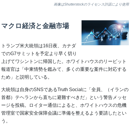
画像はShutterstockのライセンス許諾により使用
マクロ経済と金融市場
トランプ米大統領は16日夜、カナダ
でのG7サミットを予定より早く切り
上げてワシントンに帰国した。ホワイトハウスのリービット
報道官は「中東情勢を鑑みて、多くの重要な案件に対応する
ため」と説明している。
大統領は自身のSNSであるTruth Socialに「全員、（イランの
首都）テヘランから直ちに避難すべきだ」という警告メッセ
ージを投稿。ロイター通信によると、ホワイトハウスの危機
管理室で国家安全保障会議に準備を整えるよう要請したとい
う。