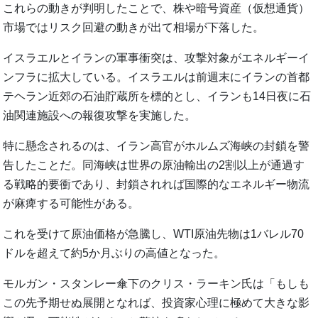
これらの動きが判明したことで、株や暗号資産（仮想通貨）
市場ではリスク回避の動きが出て相場が下落した。
イスラエルとイランの軍事衝突は、攻撃対象がエネルギーイ
ンフラに拡大している。イスラエルは前週末にイランの首都
テヘラン近郊の石油貯蔵所を標的とし、イランも14日夜に石
油関連施設への報復攻撃を実施した。
特に懸念されるのは、イラン高官がホルムズ海峡の封鎖を警
告したことだ。同海峡は世界の原油輸出の2割以上が通過す
る戦略的要衝であり、封鎖されれば国際的なエネルギー物流
が麻痺する可能性がある。
これを受けて原油価格が急騰し、WTI原油先物は1バレル70
ドルを超えて約5か月ぶりの高値となった。
モルガン・スタンレー傘下のクリス・ラーキン氏は「もしも
この先予期せぬ展開となれば、投資家心理に極めて大きな影