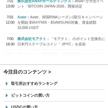
7/31
株式会社ANAPホールディングス
ANAP が大型イベ
13:00
ント「BITCOIN JAPAN 2026」開催決定
7/31
Aster
Aster、韓国RWAシーズン1取引キャンペーン
12:00
を開始 $SKHYNIX・$SAMSUNG対象、賞金総額
10,000 USDT
7/30
株式会社モアクト
「モアクト」 のポイント交換先に
18:30
日本円ステーブルコイン「 JPYC」を追加
7/29
SBI VCトレード株式会社
信託型円建てステーブル
19:30
コイン「JPYSC」徹底解説セミナーを開催
今注目のコンテンツ
取引所おすすめランキング
ビットコインの買い方
USDCの買い方