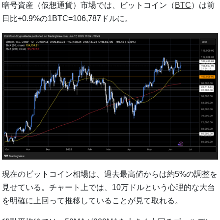
暗号資産（仮想通貨）市場では、ビットコイン（
BTC
）は前
日比+0.9%の1BTC=106,787ドルに。
現在のビットコイン相場は、過去最高値からは約5%の調整を
見せている。チャート上では、10万ドルという心理的な大台
を明確に上回って推移していることが見て取れる。