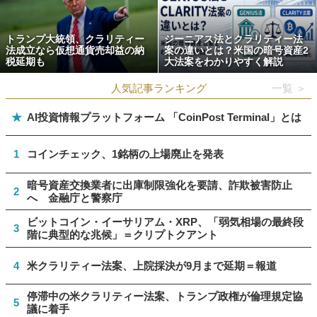
トランプ大統領、クラリティー
ジーニアス法とクラリティー法
法成立なら仮想通貨売却益の納
案の違いとは？米国の暗号資産2
税延期も
大法案をわかりやすく解説
人気記事ランキング
一覧 ＞
★
AI投資情報プラットフォーム 「CoinPost Terminal」とは
1
コインチェック、1銘柄の上場廃止を発表
暗号資産交換業者に出庫制限強化を要請、詐欺被害防止
2
へ 金融庁と警察庁
ビットコイン・イーサリアム・XRP、「弱気相場の最終段
3
階に典型的な兆候」＝クリプトクアント
4
米クラリティー法案、上院採決が9月まで延期＝報道
停滞中の米クラリティー法案、トランプ政権が倫理規定協
5
議に着手