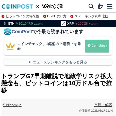
ビットコインの将来性
USDC買い方
ステーキング利率比較
株特集・関連銘柄
301,647.0
XRP
160.28
BNB
9
0.05
2.41
CoinPost
で今最も読まれています
コインチェック、1銘柄の上場廃止を発
表
ニュースランキングをもっと見る
トランプG7早期離脱で地政学リスク拡大
懸念も、ビットコインは10万ドル台で推
移
S.Ninomiya
市況・解説
公開日時:
2025/06/17 11:40