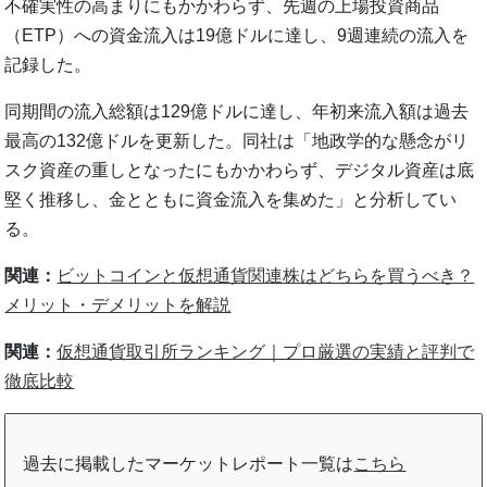
不確実性の高まりにもかかわらず、先週の上場投資商品
（ETP）への資金流入は19億ドルに達し、9週連続の流入を
記録した。
同期間の流入総額は129億ドルに達し、年初来流入額は過去
最高の132億ドルを更新した。同社は「地政学的な懸念がリ
スク資産の重しとなったにもかかわらず、デジタル資産は底
堅く推移し、金とともに資金流入を集めた」と分析してい
る。
関連：
ビットコインと仮想通貨関連株はどちらを買うべき？
メリット・デメリットを解説
関連：
仮想通貨取引所ランキング｜プロ厳選の実績と評判で
徹底比較
過去に掲載したマーケットレポート一覧は
こちら