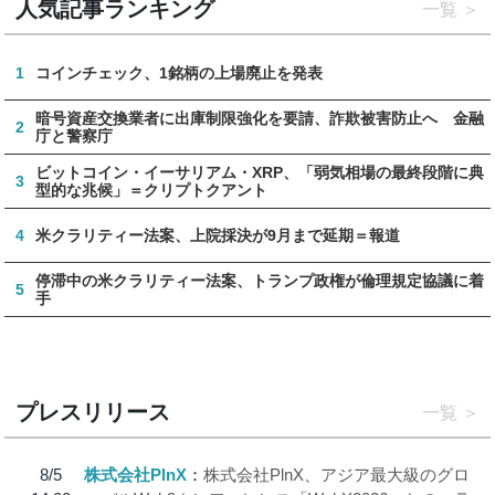
人気記事ランキング
一覧
1
コインチェック、1銘柄の上場廃止を発表
暗号資産交換業者に出庫制限強化を要請、詐欺被害防止へ 金融
2
庁と警察庁
ビットコイン・イーサリアム・XRP、「弱気相場の最終段階に典
3
型的な兆候」＝クリプトクアント
4
米クラリティー法案、上院採決が9月まで延期＝報道
停滞中の米クラリティー法案、トランプ政権が倫理規定協議に着
5
手
プレスリリース
一覧
8/5
株式会社PlnX
株式会社PlnX、アジア最大級のグロ