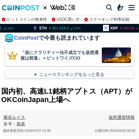
ビットコインの将来性
USDC買い方
ステーキング利率比較
株特集・関連銘柄
TH
301,928.0
XRP
165.99
BN
2.57
1.45
CoinPost
で今最も読まれています
「仮にクラリティー法不成立でも仮想通
貨は前進」＝ビットワイズCIO
ニュースランキングをもっと見る
国内初、高速L1銘柄アプトス（APT）が
OKCoinJapan上場へ
菊谷ルイス
仮想通貨情報
参考：
発表
最終更新日時:
2026/07/27 14:39
公開日時:
2024/02/02 06:29