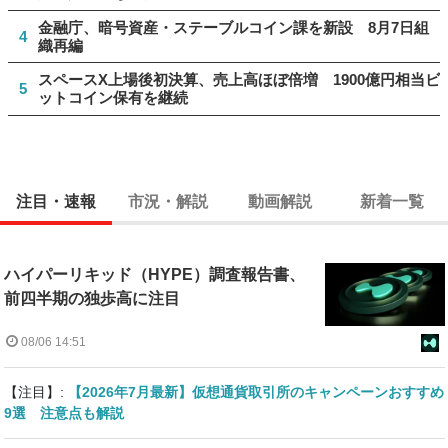
金融庁、暗号資産・ステーブルコイン課を新設 8月7日組
4
織再編
スペースX上場後初決算、売上高ほぼ倍増 1900億円相当ビ
5
ットコイン保有を継続
注目・速報
市況・解説
動画解説
新着一覧
ハイパーリキッド（HYPE）調査報告書、
前四半期の独歩高に注目
08/06 14:51
【注目】:
【2026年7月最新】仮想通貨取引所のキャンペーンおすすめ
9選 注意点も解説