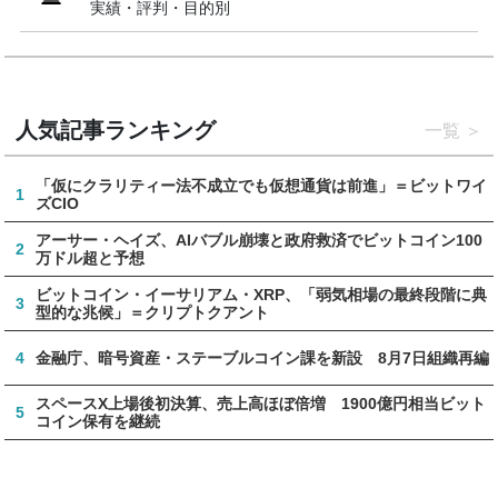
実績・評判・目的別
人気記事ランキング
一覧
「仮にクラリティー法不成立でも仮想通貨は前進」＝ビットワイ
1
ズCIO
アーサー・ヘイズ、AIバブル崩壊と政府救済でビットコイン100
2
万ドル超と予想
ビットコイン・イーサリアム・XRP、「弱気相場の最終段階に典
3
型的な兆候」＝クリプトクアント
4
金融庁、暗号資産・ステーブルコイン課を新設 8月7日組織再編
スペースX上場後初決算、売上高ほぼ倍増 1900億円相当ビット
5
コイン保有を継続