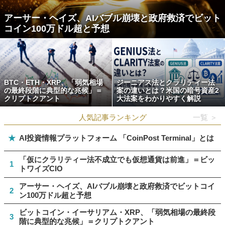
アーサー・ヘイズ、AIバブル崩壊と政府救済でビット
コイン100万ドル超と予想
BTC・ETH・XRP、「弱気相場
ジーニアス法とクラリティー法
の最終段階に典型的な兆候」＝
案の違いとは？米国の暗号資産2
クリプトクアント
大法案をわかりやすく解説
人気記事ランキング
一覧 ＞
★
AI投資情報プラットフォーム 「CoinPost Terminal」とは
「仮にクラリティー法不成立でも仮想通貨は前進」＝ビッ
1
トワイズCIO
アーサー・ヘイズ、AIバブル崩壊と政府救済でビットコイ
2
ン100万ドル超と予想
ビットコイン・イーサリアム・XRP、「弱気相場の最終段
3
階に典型的な兆候」＝クリプトクアント