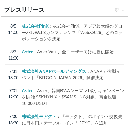
プレスリリース
一覧
8/5
株式会社PlnX
株式会社PlnX、アジア最大級のグロ
14:00
ーバルWeb3カンファレンス「WebX2026」とのコラ
ボレーションを決定
8/3
Aster
Aster Vault、全ユーザー向けに提供開始
11:30
7/31
株式会社ANAPホールディングス
ANAP が大型イ
13:00
ベント「BITCOIN JAPAN 2026」開催決定
7/31
Aster
Aster、韓国RWAシーズン1取引キャンペーン
12:00
を開始 $SKHYNIX・$SAMSUNG対象、賞金総額
10,000 USDT
7/30
株式会社モアクト
「モアクト」 のポイント交換先
18:30
に日本円ステーブルコイン「 JPYC」を追加