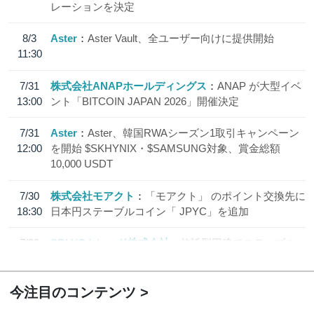
レーションを決定
8/3
Aster
Aster Vault、全ユーザー向けに提供開始
11:30
7/31
株式会社ANAPホールディングス
ANAP が大型イベ
13:00
ント「BITCOIN JAPAN 2026」開催決定
7/31
Aster
Aster、韓国RWAシーズン1取引キャンペーン
12:00
を開始 $SKHYNIX・$SAMSUNG対象、賞金総額
10,000 USDT
7/30
株式会社モアクト
「モアクト」 のポイント交換先に
18:30
日本円ステーブルコイン「 JPYC」を追加
7/29
SBI VCトレード株式会社
信託型円建てステーブル
19:30
コイン「JPYSC」徹底解説セミナーを開催
今注目のコンテンツ