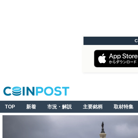
C
TOP
新着
市況・解説
主要銘柄
取材特集