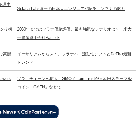
れる理由
Solana Labs唯一の日本人エンジニアが語る、ソラナの魅力
ーン技術
2030年までのソラナ価格評価、最も強気なシナリオは？＝米大
手資産運用会社VanEck
で高騰
イーサリアムからスイ、ソラナへ 流動性シフトとDeFiの最新
トレンド
work
ソラナチェーンへ拡大 GMO-Z.com Trustが日本円ステーブル
コイン「GYEN」などで