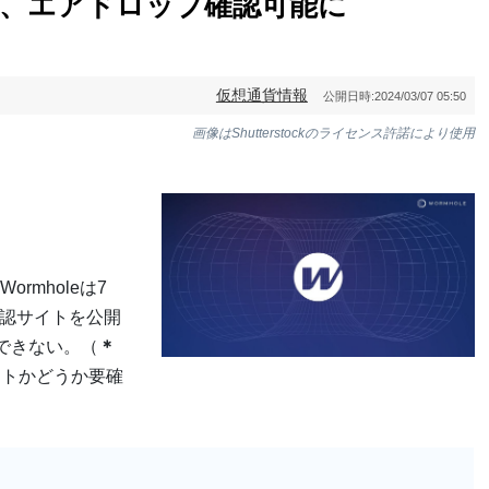
クン、エアドロップ確認可能に
仮想通貨情報
公開日時:
2024/03/07 05:50
画像はShutterstockのライセンス許諾により使用
rmholeは7
認サイトを公開
はできない。（
＊
イトかどうか要確