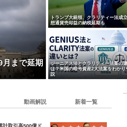
トランプ大統領、クラリティー法成
想通貨売却益の納税延期も
9月まで延期
ジーニアス法とクラリティー法案の
は？米国の暗号資産2大法案をわかり
説
動画解説
新着一覧
累計取引高500億ド