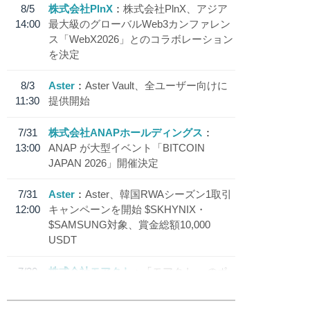
8/5
株式会社PlnX
株式会社PlnX、アジア
14:00
最大級のグローバルWeb3カンファレン
ス「WebX2026」とのコラボレーション
を決定
8/3
Aster
Aster Vault、全ユーザー向けに
11:30
提供開始
7/31
株式会社ANAPホールディングス
13:00
ANAP が大型イベント「BITCOIN
JAPAN 2026」開催決定
7/31
Aster
Aster、韓国RWAシーズン1取引
12:00
キャンペーンを開始 $SKHYNIX・
$SAMSUNG対象、賞金総額10,000
USDT
7/30
株式会社モアクト
「モアクト」 のポ
18:30
イント交換先に日本円ステーブルコイン
「 JPYC」を追加