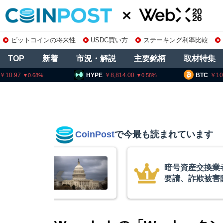
ビットコインの将来性
USDC買い方
ステーキング利率比較
TOP
新着
市況・解説
主要銘柄
取材特集
HYPE
8,814.00
BTC
10,194,649
0.58
0.6
CoinPost
で今最も読まれています
庫制限強化を
ビットコイン・
 金融庁と警
XRP、「弱気
的な兆候」＝ク