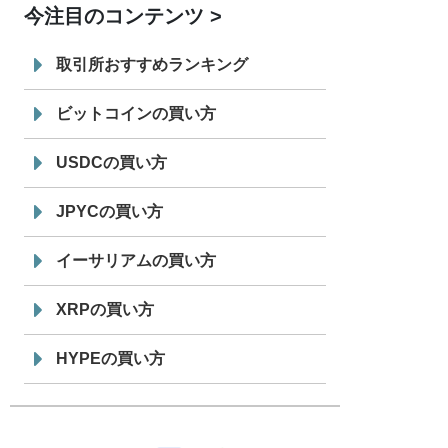
今注目のコンテンツ
7/29
SBI VCトレード株式会社
信託型円建
19:30
てステーブルコイン「JPYSC」徹底解
取引所おすすめランキング
説セミナーを開催
ビットコインの買い方
USDCの買い方
JPYCの買い方
イーサリアムの買い方
XRPの買い方
HYPEの買い方