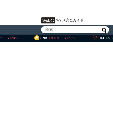
WebX完全ガイド
BNB
93,091.0
TRX
51.83
1.15
0.15
リティー法案、上院採決が9
延期＝報道