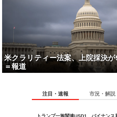
米クラリティー法案、上院採決が
＝報道
注目・速報
市況・解説
トランプ一族関連USD1、バイナンス