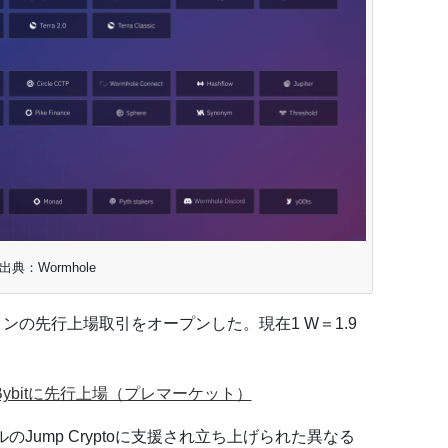
出典：Wormhole
クンの先行上場取引をオープンした。現在1 W＝1.9
、Bybitに先行上場（プレマーケット）
ルのJump Cryptoに支援され立ち上げられた異なる