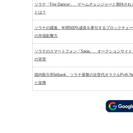
ソラナ「Fire Dancer」、ゲームチェンジャーと期待さ
とは？
ソラナの躍進、年間500%成長を牽引するブロックチェ
の市場影響力
ソラナのスマートフォン「Saga」、オークションサイト
の背景
国内取引所bitbank、ソラナ基盤の次世代オラクルPyth Net
と提携