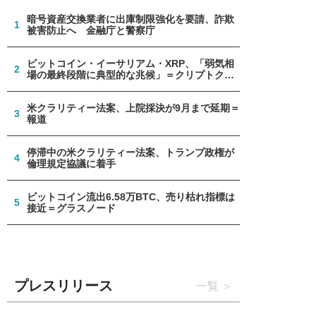
暗号資産交換業者に出庫制限強化を要請、詐欺
1
被害防止へ 金融庁と警察庁
ビットコイン・イーサリアム・XRP、「弱気相
2
場の最終段階に典型的な兆候」＝クリプトクア
ント
米クラリティー法案、上院採決が9月まで延期＝
3
報道
停滞中の米クラリティー法案、トランプ政権が
4
倫理規定協議に着手
ビットコイン流出6.58万BTC、売り枯れ指標は
5
接近＝グラスノード
プレスリリース
一覧