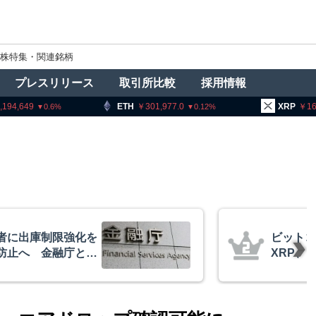
株特集・関連銘柄
プレスリリース
取引所比較
採用情報
ETH
301,977.0
XRP
162.82
0.12
1.94
イーサリアム・
米クラ
相場の最終段階に典型
月まで
リプトクアント