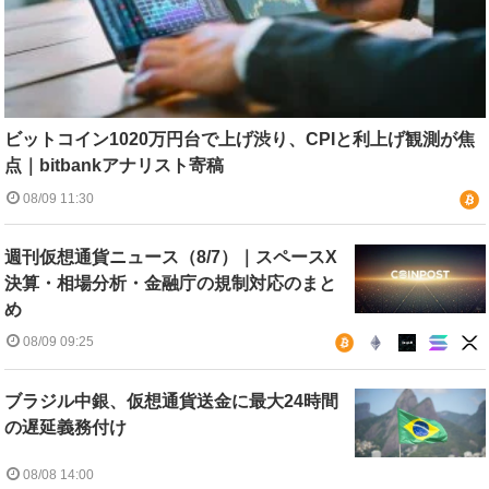
ビットコイン1020万円台で上げ渋り、CPIと利上げ観測が焦
点｜bitbankアナリスト寄稿
08/09 11:30
週刊仮想通貨ニュース（8/7）｜スペースX
決算・相場分析・金融庁の規制対応のまと
め
08/09 09:25
ブラジル中銀、仮想通貨送金に最大24時間
の遅延義務付け
08/08 14:00