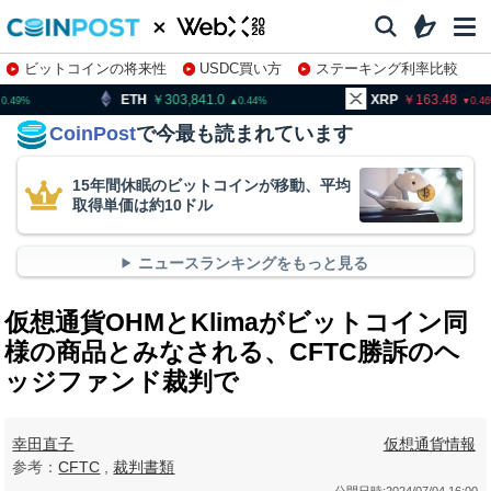
ビットコインの将来性
USDC買い方
ステーキング利率比較
株特集・関連銘柄
303,841.0
XRP
163.48
BNB
0.44
0.46
CoinPost
で今最も読まれています
15年間休眠のビットコインが移動、平均
取得単価は約10ドル
ニュースランキングをもっと見る
仮想通貨OHMとKlimaがビットコイン同
様の商品とみなされる、CFTC勝訴のヘ
ッジファンド裁判で
幸田直子
仮想通貨情報
参考：
CFTC
,
裁判書類
公開日時:
2024/07/04 16:00