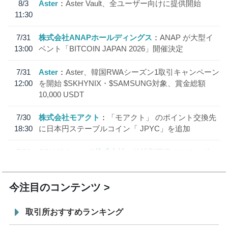
8/3
Aster
Aster Vault、全ユーザー向けに提供開始
11:30
7/31
株式会社ANAPホールディングス
ANAP が大型イ
13:00
ベント「BITCOIN JAPAN 2026」開催決定
7/31
Aster
Aster、韓国RWAシーズン1取引キャンペーン
12:00
を開始 $SKHYNIX・$SAMSUNG対象、賞金総額
10,000 USDT
7/30
株式会社モアクト
「モアクト」 のポイント交換先
18:30
に日本円ステーブルコイン「 JPYC」を追加
7/29
SBI VCトレード株式会社
信託型円建てステーブル
19:30
コイン「JPYSC」徹底解説セミナーを開催
今注目のコンテンツ
取引所おすすめランキング