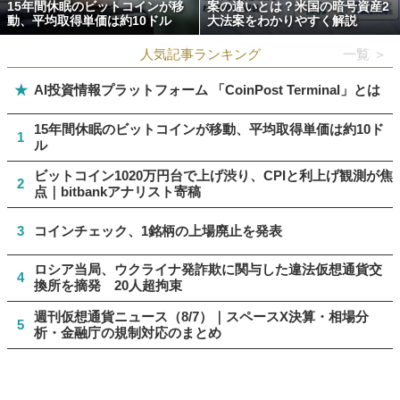
15年間休眠のビットコインが移
案の違いとは？米国の暗号資産2
動、平均取得単価は約10ドル
大法案をわかりやすく解説
人気記事ランキング
一覧 ＞
★
AI投資情報プラットフォーム 「CoinPost Terminal」とは
15年間休眠のビットコインが移動、平均取得単価は約10ド
1
ル
ビットコイン1020万円台で上げ渋り、CPIと利上げ観測が焦
2
点｜bitbankアナリスト寄稿
3
コインチェック、1銘柄の上場廃止を発表
ロシア当局、ウクライナ発詐欺に関与した違法仮想通貨交
4
換所を摘発 20人超拘束
週刊仮想通貨ニュース（8/7）｜スペースX決算・相場分
5
析・金融庁の規制対応のまとめ