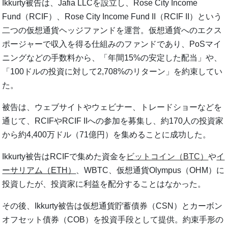
Ikkurty被告は、Jafia LLCを設立し、Rose City Income
Fund（RCIF）、Rose City Income Fund II（RCIF II）という
二つの仮想通貨ヘッジファンドを運営。仮想通貨へのエクス
ポージャーで収入を得る仕組みのファンドであり、PoSマイ
ニングなどの手数料から、「年間15%の安定した配当」や、
「100ドルの投資に対して2,708%のリターン」を約束してい
た。
被告は、ウェブサイトやウェビナー、トレードショーなどを
通じて、RCIFやRCIF IIへの参加を募集し、約170人の投資家
から約4,400万ドル（71億円）を集めることに成功した。
Ikkurty被告はRCIFで集めた資金を
ビットコイン（BTC）
や
イ
ーサリアム（ETH）
、WBTC、仮想通貨Olympus（OHM）に
投資したが、投資家に利益を配分することはなかった。
その後、Ikkurty被告は仮想通貨貯蓄債券（CSN）とカーボン
オフセット債券（COB）を投資手段として提供。約束手形の