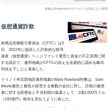
画像はShutterstockのライセンス許諾により使用
仮想通貨詐欺
米商品先物取引委員会（CFTC）は3
日、2022年に提訴した詐欺的な暗号
資産（仮想通貨）ヘッジファンド運営と資金の不正流用に関
する訴訟で、連邦地裁がCFTCの訴えを全面的に認める略式
判決を下したと発表した。
イリノイ州北部地区連邦地裁のMary Rowland判事は、Sam
Ikkurty被告と被告が経営する複数の会社に対し、詐欺の被害
者に対する賠償金と不当利得の返還として、1億2,000万ドル
（193億円）相当を支払うように命じた。