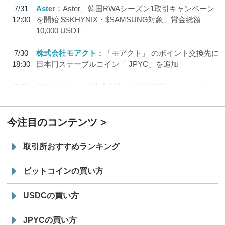
7/31
Aster
Aster、韓国RWAシーズン1取引キャンペーン
12:00
を開始 $SKHYNIX・$SAMSUNG対象、賞金総額
10,000 USDT
7/30
株式会社モアクト
「モアクト」 のポイント交換先に
18:30
日本円ステーブルコイン「 JPYC」を追加
7/29
SBI VCトレード株式会社
信託型円建てステーブル
19:30
コイン「JPYSC」徹底解説セミナーを開催
今注目のコンテンツ
取引所おすすめランキング
ビットコインの買い方
USDCの買い方
JPYCの買い方