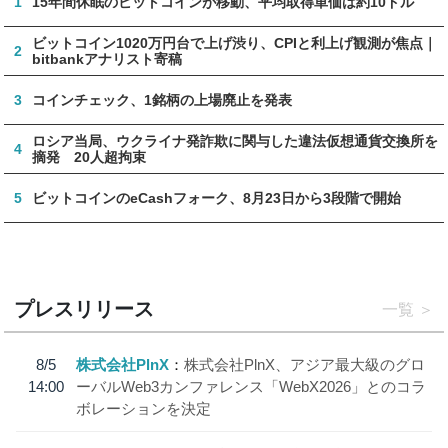
1
15年間休眠のビットコインが移動、平均取得単価は約10ドル
ビットコイン1020万円台で上げ渋り、CPIと利上げ観測が焦点｜
2
bitbankアナリスト寄稿
3
コインチェック、1銘柄の上場廃止を発表
ロシア当局、ウクライナ発詐欺に関与した違法仮想通貨交換所を
4
摘発 20人超拘束
5
ビットコインのeCashフォーク、8月23日から3段階で開始
プレスリリース
一覧
8/5
株式会社PlnX
株式会社PlnX、アジア最大級のグロ
14:00
ーバルWeb3カンファレンス「WebX2026」とのコラ
ボレーションを決定