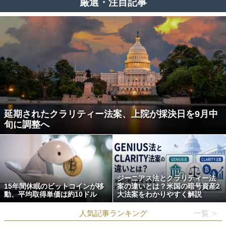
厳選・注目記事
延期されたクラリティー法案、上院が採決日を9月中
旬に調整へ
ジーニアス法とクラリティー法
15年間休眠のビットコインが移
案の違いとは？米国の暗号資産2
動、平均取得単価は約10ドル
大法案をわかりやすく解説
人気記事ランキング
一覧 ＞