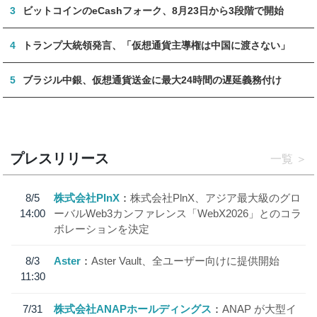
3
ビットコインのeCashフォーク、8月23日から3段階で開始
4
トランプ大統領発言、「仮想通貨主導権は中国に渡さない」
5
ブラジル中銀、仮想通貨送金に最大24時間の遅延義務付け
プレスリリース
一覧
8/5
株式会社PlnX
株式会社PlnX、アジア最大級のグロ
14:00
ーバルWeb3カンファレンス「WebX2026」とのコラ
ボレーションを決定
8/3
Aster
Aster Vault、全ユーザー向けに提供開始
11:30
7/31
株式会社ANAPホールディングス
ANAP が大型イ