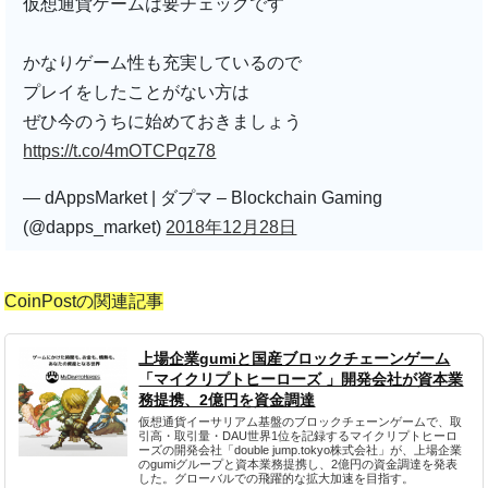
仮想通貨ゲームは要チェックです
かなりゲーム性も充実しているので
プレイをしたことがない方は
ぜひ今のうちに始めておきましょう
https://t.co/4mOTCPqz78
— dAppsMarket | ダプマ – Blockchain Gaming
(@dapps_market)
2018年12月28日
CoinPostの関連記事
上場企業gumiと国産ブロックチェーンゲーム
「マイクリプトヒーローズ 」開発会社が資本業
務提携、2億円を資金調達
仮想通貨イーサリアム基盤のブロックチェーンゲームで、取
引高・取引量・DAU世界1位を記録するマイクリプトヒーロ
ーズの開発会社「double jump.tokyo株式会社」が、上場企業
のgumiグループと資本業務提携し、2億円の資金調達を発表
した。グローバルでの飛躍的な拡大加速を目指す。