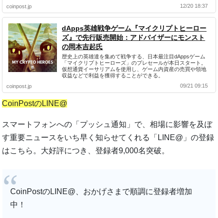
12/20 18:37
coinpost.jp
dApps英雄戦争ゲーム『マイクリプトヒーロー
ズ』で先行販売開始：アドバイザーにモンスト
の岡本吉起氏
歴史上の英雄達を集めて戦争する、日本最注目dAppsゲーム
「マイクリプトヒーローズ」のプレセールが本日スタート。
仮想通貨イーサリアムを使用し、ゲーム内資産の売買や領地
収益などで利益を獲得することができる。
09/21 09:15
coinpost.jp
CoinPostのLINE@
スマートフォンへの「プッシュ通知」で、相場に影響を及ぼ
す重要ニュースをいち早く知らせてくれる「LINE@」の登録
はこちら。大好評につき、登録者9,000名突破。
CoinPostのLINE@、おかげさまで順調に登録者増加
中！