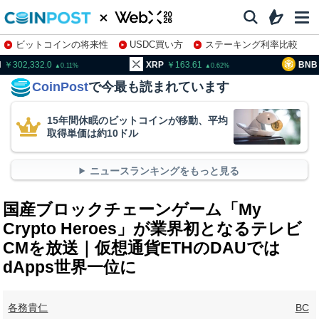
ビットコインの将来性
USDC買い方
ステーキング利率比較
株特集・関連銘柄
02,332.0
XRP
163.61
BNB
95
0.11
0.62
CoinPost
で今最も読まれています
15年間休眠のビットコインが移動、平均
取得単価は約10ドル
ニュースランキングをもっと見る
国産ブロックチェーンゲーム「My
Crypto Heroes」が業界初となるテレビ
CMを放送｜仮想通貨ETHのDAUでは
dApps世界一位に
各務貴仁
BC