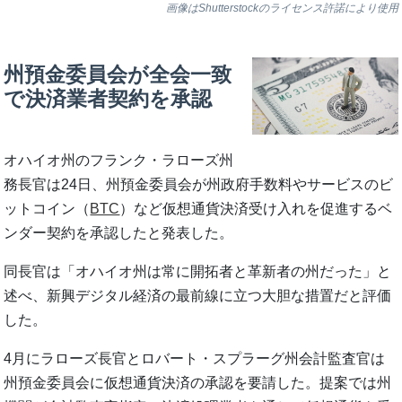
画像はShutterstockのライセンス許諾により使用
州預金委員会が全会一致
で決済業者契約を承認
オハイオ州のフランク・ラローズ州
務長官は24日、州預金委員会が州政府手数料やサービスのビ
ットコイン（
BTC
）など仮想通貨決済受け入れを促進するベ
ンダー契約を承認したと発表した。
同長官は「オハイオ州は常に開拓者と革新者の州だった」と
述べ、新興デジタル経済の最前線に立つ大胆な措置だと評価
した。
4月にラローズ長官とロバート・スプラーグ州会計監査官は
州預金委員会に仮想通貨決済の承認を要請した。提案では州