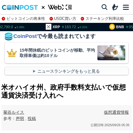
ビットコインの将来性
USDC買い方
ステーキング利率比較
株特集・関連銘柄
02,790.0
XRP
163.72
BNB
95
0.26
0.31
CoinPost
で今最も読まれています
15年間休眠のビットコインが移動、平均
取得単価は約10ドル
ニュースランキングをもっと見る
米オハイオ州、政府手数料支払いで仮想
通貨決済受け入れへ
菊谷ルイス
仮想通貨情報
参考：
声明
,
投稿
公開日時:
2025/09/26 05:35