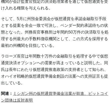
機関が会計監査官指定の決済処理業者を通じて仮想通貨を受
け入れる権限を与えられる。
そして、5月に州預金委員会が仮想通貨を承認金融取引手段
とする提案を全会一致で可決し、ベンダー契約承認待ちの状
態となった。州務長官事務所は年間約50万件の決済取引を処
理する州最大の手数料徴収機関として、この方式を採用する
最初の州機関を目指している。
ラローズ長官は年間数十万件の金融取引を処理する中で仮想
通貨決済オプションへの需要が高まっていると説明した。同
氏は長年にわたり仮想通貨推進政策の支持者として知られ、
オハイオ戦略的仮想通貨準備金創設の法案への支持証言も提
出している。
関連：
ミシガン州の仮想通貨準備金法案が前進、ビットコイ
ン団体は反対表明