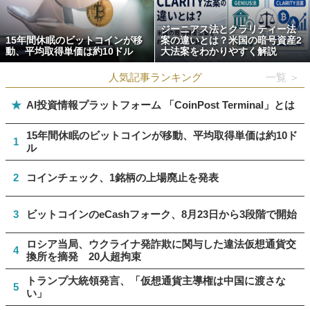
ジーニアス法とクラリティー法
15年間休眠のビットコインが移
案の違いとは？米国の暗号資産2
動、平均取得単価は約10ドル
大法案をわかりやすく解説
人気記事ランキング
一覧 ＞
★
AI投資情報プラットフォーム 「CoinPost Terminal」とは
15年間休眠のビットコインが移動、平均取得単価は約10ド
1
ル
2
コインチェック、1銘柄の上場廃止を発表
3
ビットコインのeCashフォーク、8月23日から3段階で開始
ロシア当局、ウクライナ発詐欺に関与した違法仮想通貨交
4
換所を摘発 20人超拘束
トランプ大統領発言、「仮想通貨主導権は中国に渡さな
5
い」