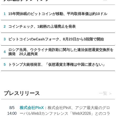
1
15年間休眠のビットコインが移動、平均取得単価は約10ドル
2
コインチェック、1銘柄の上場廃止を発表
3
ビットコインのeCashフォーク、8月23日から3段階で開始
ロシア当局、ウクライナ発詐欺に関与した違法仮想通貨交換所を
4
摘発 20人超拘束
5
トランプ大統領発言、「仮想通貨主導権は中国に渡さない」
プレスリリース
一覧
8/5
株式会社PlnX
株式会社PlnX、アジア最大級のグロ
14:00
ーバルWeb3カンファレンス「WebX2026」とのコラ