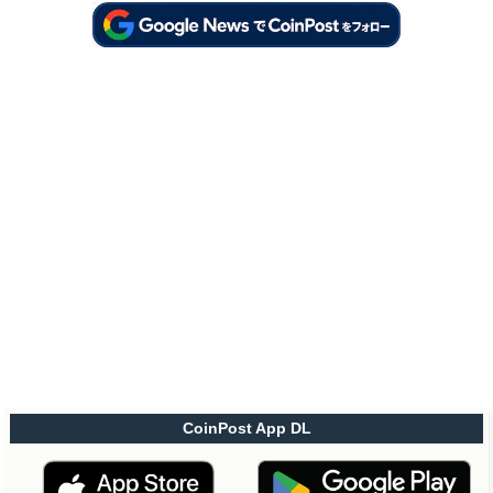
CoinPost App DL