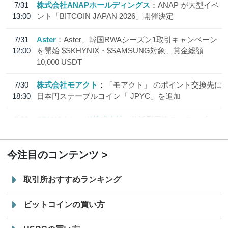
7/31
株式会社ANAPホールディングス
ANAP が大型イベ
13:00
ント「BITCOIN JAPAN 2026」開催決定
7/31
Aster
Aster、韓国RWAシーズン1取引キャンペーン
12:00
を開始 $SKHYNIX・$SAMSUNG対象、賞金総額
10,000 USDT
7/30
株式会社モアクト
「モアクト」 のポイント交換先に
18:30
日本円ステーブルコイン「 JPYC」を追加
7/29
SBI VCトレード株式会社
信託型円建てステーブル
19:30
コイン「JPYSC」徹底解説セミナーを開催
今注目のコンテンツ
取引所おすすめランキング
ビットコインの買い方