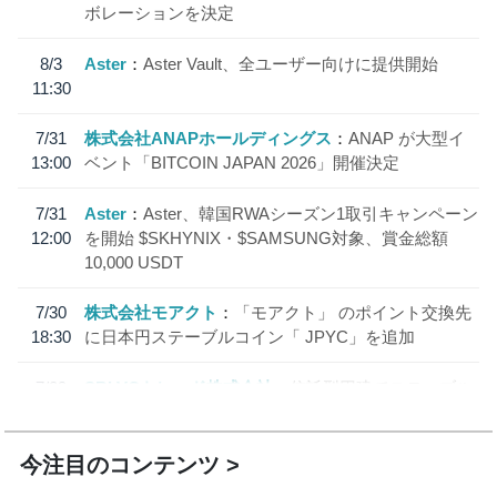
ボレーションを決定
8/3
Aster
Aster Vault、全ユーザー向けに提供開始
11:30
7/31
株式会社ANAPホールディングス
ANAP が大型イ
13:00
ベント「BITCOIN JAPAN 2026」開催決定
7/31
Aster
Aster、韓国RWAシーズン1取引キャンペーン
12:00
を開始 $SKHYNIX・$SAMSUNG対象、賞金総額
10,000 USDT
7/30
株式会社モアクト
「モアクト」 のポイント交換先
18:30
に日本円ステーブルコイン「 JPYC」を追加
7/29
SBI VCトレード株式会社
信託型円建てステーブル
19:30
コイン「JPYSC」徹底解説セミナーを開催
今注目のコンテンツ