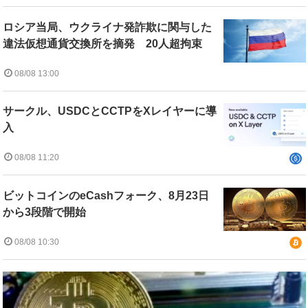
ロシア当局、ウクライナ発詐欺に関与した
違法仮想通貨交換所を摘発 20人超拘束
08/08 13:00
サークル、USDCとCCTPをXレイヤーに導
入
08/08 11:20
ビットコインのeCashフォーク、8月23日
から3段階で開始
08/08 10:30