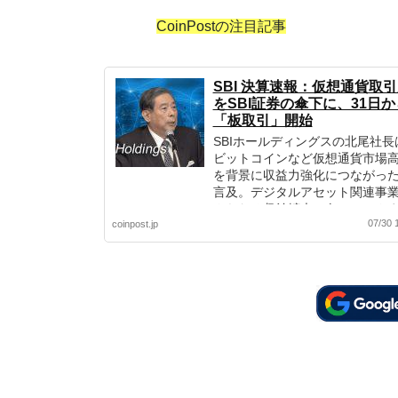
CoinPostの注目記事
SBI 決算速報：仮想通貨取
をSBI証券の傘下に、31日か
「板取引」開始
SBIホールディングスの北尾社長
ビットコインなど仮想通貨市場
を背景に収益力強化につながっ
言及。デジタルアセット関連事
さらなる収益拡大に向けて、さ
07/30 
coinpost.jp
まな取り組みを推進することを
した