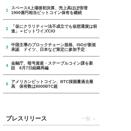
スペースX上場後初決算、売上高ほぼ倍増
1
1900億円相当ビットコイン保有を継続
「仮にクラリティー法不成立でも仮想通貨は前
2
進」＝ビットワイズCIO
中国主導のブロックチェーン規格、ISOが新規
3
承認 ドイツ、日本など策定に参加予定
金融庁、暗号資産・ステーブルコイン課を新
4
設 8月7日組織再編
アメリカンビットコイン、BTC採掘量過去最
5
高 保有数は8000BTC超
プレスリリース
一覧