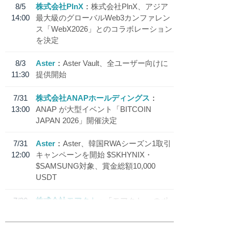
8/5
株式会社PlnX
株式会社PlnX、アジア
14:00
最大級のグローバルWeb3カンファレン
ス「WebX2026」とのコラボレーション
を決定
8/3
Aster
Aster Vault、全ユーザー向けに
11:30
提供開始
7/31
株式会社ANAPホールディングス
13:00
ANAP が大型イベント「BITCOIN
JAPAN 2026」開催決定
7/31
Aster
Aster、韓国RWAシーズン1取引
12:00
キャンペーンを開始 $SKHYNIX・
$SAMSUNG対象、賞金総額10,000
USDT
7/30
株式会社モアクト
「モアクト」 のポ
18:30
イント交換先に日本円ステーブルコイン
「 JPYC」を追加