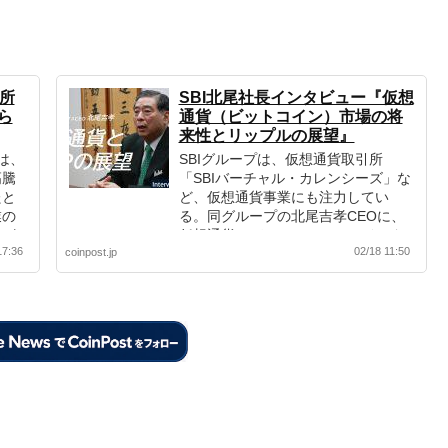
引所
SBI北尾社長インタビュー『仮想
ら
通貨（ビットコイン）市場の将
来性とリップルの展望』
は、
SBIグループは、仮想通貨取引所
高騰
「SBIバーチャル・カレンシーズ」な
たと
ど、仮想通貨事業にも注力してい
業の
る。同グループの北尾吉孝CEOに、
まざ
仮想通貨メディアCoinPostでインタ
17:36
02/18 11:50
表明
coinpost.jp
ビューを実施。ビットコイン市場や
リップル（XRP）の展望などを伺っ
た。