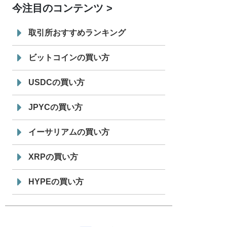
今注目のコンテンツ
7/29
SBI VCトレード株式会社
信託型円建
19:30
てステーブルコイン「JPYSC」徹底解
取引所おすすめランキング
説セミナーを開催
ビットコインの買い方
USDCの買い方
JPYCの買い方
イーサリアムの買い方
XRPの買い方
HYPEの買い方