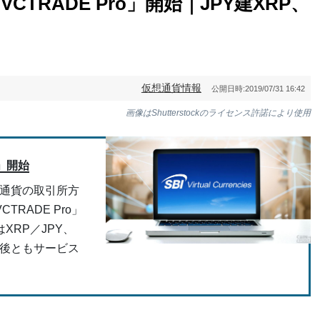
CTRADE Pro」開始｜JPY建XRP、
仮想通貨情報
公開日時:
2019/07/31 16:42
画像はShutterstockのライセンス許諾により使用
o」開始
想通貨の取引所方
RADE Pro」
XRP／JPY、
、今後ともサービス