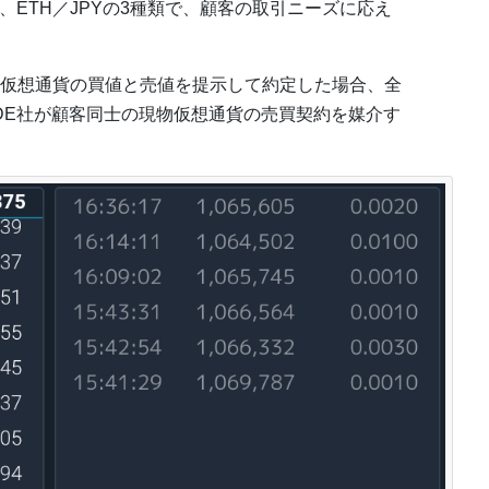
PY、ETH／JPYの3種類で、顧客の取引ニーズに応え
仮想通貨の買値と売値を提示して約定した場合、全
ADE社が顧客同士の現物仮想通貨の売買契約を媒介す