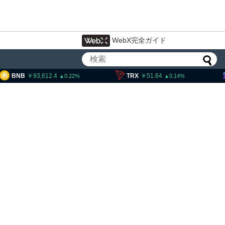
WebX完全ガイド
3,612.4
TRX
51.64
SOL
11,
0.22
0.14
のブロックチェーン規格、
新規承認 ドイツ、日本など
加予定