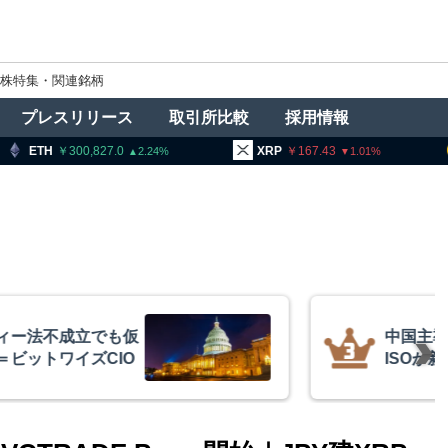
株特集・関連銘柄
プレスリリース
取引所比較
採用情報
00,827.0
XRP
167.43
BNB
9
2.24
1.01
ィー法不成立でも仮
中国主導
＝ビットワイズCIO
ISOが
策定に参