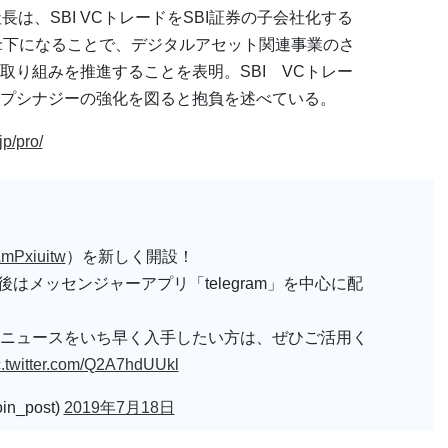
は、SBI VCトレードをSBI証券の子会社化する
券傘下になることで、デジタルアセット関連事業のさ
取り組みを推進することを表明。SBI VCトレー
プシナジーの強化を図ると抱負を述べている。
jp/pro/
MLmPxiuitw
）を新しく開設！
後はメッセンジャーアプリ「telegram」を中心に配
ニュースをいち早く入手したい方は、ぜひご活用く
c.twitter.com/Q2A7hdUUkl
n_post)
2019年7月18日