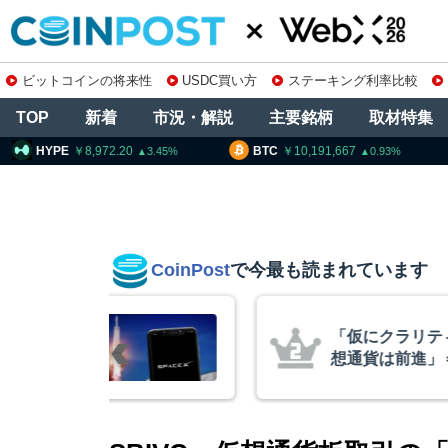
ビットコインの将来性
USDC買い方
ステーキング利率比較
TOP
新着
市況・解説
主要銘柄
取材特集
8,972.20
BTC
10,191,667
ETH
3
3.45
0.93
CoinPost
で今最も読まれています
算、売上高ほ
「仮にクラリテ
ビットコイ
想通貨は前進」