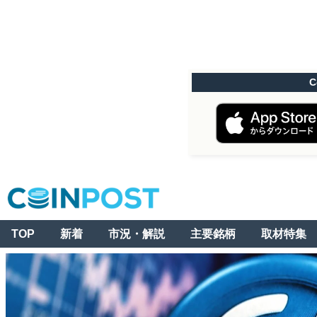
C
TOP
新着
市況・解説
主要銘柄
取材特集