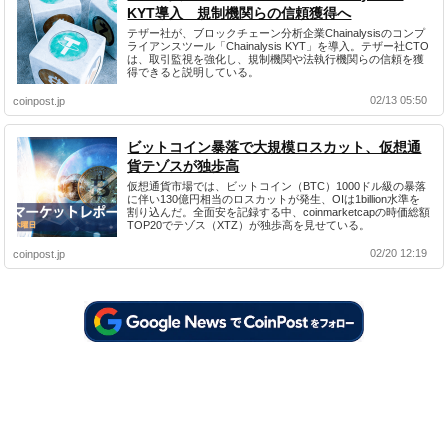
KYT導入 規制機関らの信頼獲得へ
テザー社が、ブロックチェーン分析企業Chainalysisのコンプ
ライアンスツール「Chainalysis KYT」を導入。テザー社CTO
は、取引監視を強化し、規制機関や法執行機関らの信頼を獲
得できると説明している。
02/13 05:50
coinpost.jp
ビットコイン暴落で大規模ロスカット、仮想通
貨テゾスが独歩高
仮想通貨市場では、ビットコイン（BTC）1000ドル級の暴落
に伴い130億円相当のロスカットが発生、OIは1billion水準を
割り込んだ。全面安を記録する中、coinmarketcapの時価総額
TOP20でテゾス（XTZ）が独歩高を見せている。
02/20 12:19
coinpost.jp