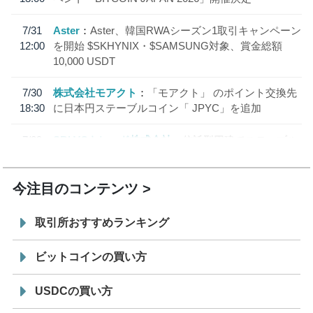
7/31
Aster
Aster、韓国RWAシーズン1取引キャンペーン
12:00
を開始 $SKHYNIX・$SAMSUNG対象、賞金総額
10,000 USDT
7/30
株式会社モアクト
「モアクト」 のポイント交換先
18:30
に日本円ステーブルコイン「 JPYC」を追加
7/29
SBI VCトレード株式会社
信託型円建てステーブル
19:30
コイン「JPYSC」徹底解説セミナーを開催
今注目のコンテンツ
取引所おすすめランキング
ビットコインの買い方
USDCの買い方