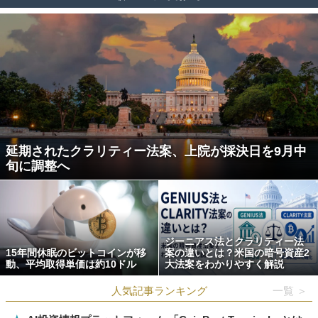
延期されたクラリティー法案、上院が採決日を9月中
旬に調整へ
ジーニアス法とクラリティー法
15年間休眠のビットコインが移
案の違いとは？米国の暗号資産2
動、平均取得単価は約10ドル
大法案をわかりやすく解説
人気記事ランキング
一覧 ＞