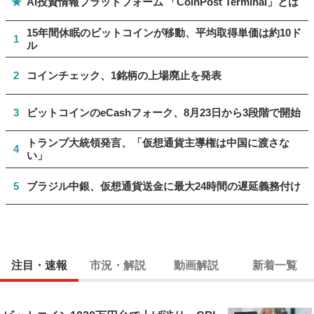
★
AI投資情報プラットフォーム 「CoinPost Terminal」とは
15年間休眠のビットコインが移動、平均取得単価は約10ド
1
ル
2
コインチェック、1銘柄の上場廃止を発表
3
ビットコインのeCashフォーク、8月23日から3段階で開始
トランプ大統領発言、「仮想通貨主導権は中国に渡さな
4
い」
5
ブラジル中銀、仮想通貨送金に最大24時間の遅延義務付け
注目・速報
市況・解説
動画解説
新着一覧