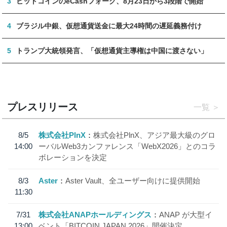
3
ビットコインのeCashフォーク、8月23日から3段階で開始
4
ブラジル中銀、仮想通貨送金に最大24時間の遅延義務付け
5
トランプ大統領発言、「仮想通貨主導権は中国に渡さない」
プレスリリース
一覧
8/5
株式会社PlnX
株式会社PlnX、アジア最大級のグロ
14:00
ーバルWeb3カンファレンス「WebX2026」とのコラ
ボレーションを決定
8/3
Aster
Aster Vault、全ユーザー向けに提供開始
11:30
7/31
株式会社ANAPホールディングス
ANAP が大型イ
13:00
ベント「BITCOIN JAPAN 2026」開催決定