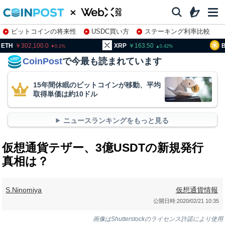
ビットコインの将来性
USDC買い方
ステーキング利率比較
株特集・関連銘柄
02,100.0
XRP
163.50
BNB
95
0.1
0.42
CoinPost
で今最も読まれています
15年間休眠のビットコインが移動、平均
取得単価は約10ドル
ニュースランキングをもっと見る
仮想通貨テザー、3億USDTの新規発行
真相は？
S.Ninomiya
仮想通貨情報
公開日時:
2020/02/21 10:35
画像はShutterstockのライセンス許諾により使用