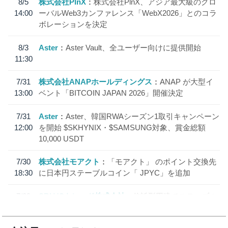
8/5
株式会社PlnX
株式会社PlnX、アジア最大級のグロ
14:00
ーバルWeb3カンファレンス「WebX2026」とのコラ
ボレーションを決定
8/3
Aster
Aster Vault、全ユーザー向けに提供開始
11:30
7/31
株式会社ANAPホールディングス
ANAP が大型イ
13:00
ベント「BITCOIN JAPAN 2026」開催決定
7/31
Aster
Aster、韓国RWAシーズン1取引キャンペーン
12:00
を開始 $SKHYNIX・$SAMSUNG対象、賞金総額
10,000 USDT
7/30
株式会社モアクト
「モアクト」 のポイント交換先
18:30
に日本円ステーブルコイン「 JPYC」を追加
7/29
SBI VCトレード株式会社
信託型円建てステーブル
19:30
コイン「JPYSC」徹底解説セミナーを開催