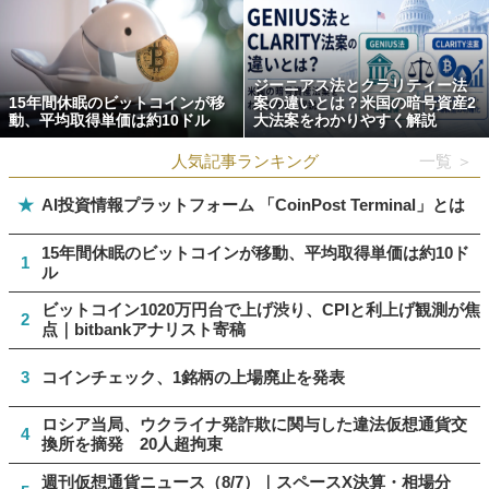
ジーニアス法とクラリティー法
15年間休眠のビットコインが移
案の違いとは？米国の暗号資産2
動、平均取得単価は約10ドル
大法案をわかりやすく解説
人気記事ランキング
一覧 ＞
★
AI投資情報プラットフォーム 「CoinPost Terminal」とは
15年間休眠のビットコインが移動、平均取得単価は約10ド
1
ル
ビットコイン1020万円台で上げ渋り、CPIと利上げ観測が焦
2
点｜bitbankアナリスト寄稿
3
コインチェック、1銘柄の上場廃止を発表
ロシア当局、ウクライナ発詐欺に関与した違法仮想通貨交
4
換所を摘発 20人超拘束
週刊仮想通貨ニュース（8/7）｜スペースX決算・相場分