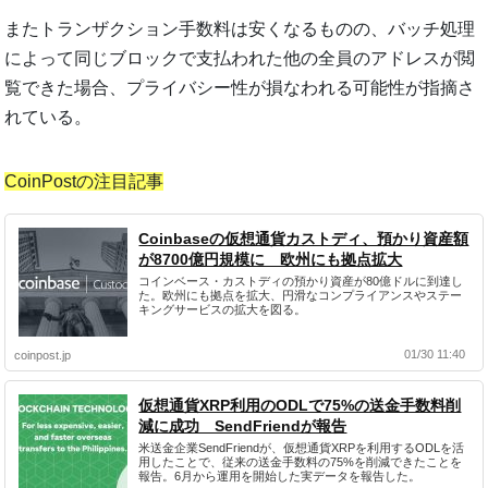
またトランザクション手数料は安くなるものの、バッチ処理
によって同じブロックで支払われた他の全員のアドレスが閲
覧できた場合、プライバシー性が損なわれる可能性が指摘さ
れている。
CoinPostの注目記事
Coinbaseの仮想通貨カストディ、預かり資産額
が8700億円規模に 欧州にも拠点拡大
コインベース・カストディの預かり資産が80億ドルに到達し
た。欧州にも拠点を拡大、円滑なコンプライアンスやステー
キングサービスの拡大を図る。
01/30 11:40
coinpost.jp
仮想通貨XRP利用のODLで75%の送金手数料削
減に成功 SendFriendが報告
米送金企業SendFriendが、仮想通貨XRPを利用するODLを活
用したことで、従来の送金手数料の75%を削減できたことを
報告。6月から運用を開始した実データを報告した。