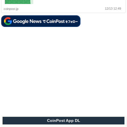
12/13 12:49
coinpost.jp
CoinPost App DL