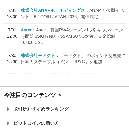
7/31
株式会社ANAPホールディングス
ANAP が大型イベ
13:00
ント「BITCOIN JAPAN 2026」開催決定
7/31
Aster
Aster、韓国RWAシーズン1取引キャンペーン
12:00
を開始 $SKHYNIX・$SAMSUNG対象、賞金総額
10,000 USDT
7/30
株式会社モアクト
「モアクト」 のポイント交換先に
18:30
日本円ステーブルコイン「 JPYC」を追加
7/29
SBI VCトレード株式会社
信託型円建てステーブル
19:30
コイン「JPYSC」徹底解説セミナーを開催
今注目のコンテンツ
取引所おすすめランキング
ビットコインの買い方