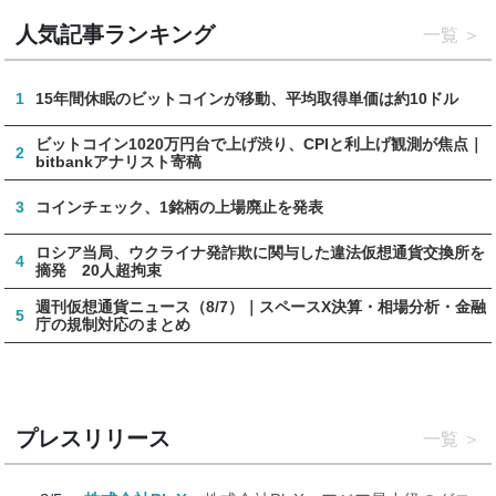
人気記事ランキング
一覧
1
15年間休眠のビットコインが移動、平均取得単価は約10ドル
ビットコイン1020万円台で上げ渋り、CPIと利上げ観測が焦点｜
2
bitbankアナリスト寄稿
3
コインチェック、1銘柄の上場廃止を発表
ロシア当局、ウクライナ発詐欺に関与した違法仮想通貨交換所を
4
摘発 20人超拘束
週刊仮想通貨ニュース（8/7）｜スペースX決算・相場分析・金融
5
庁の規制対応のまとめ
プレスリリース
一覧