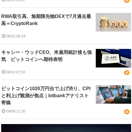
08/10 09:37
RWA取引高、無期限先物DEXで7月過去最
高＝CryptoRank
08/10 08:34
キャシー・ウッドCEO、米雇用統計後も強
気 ビットコインへ期待表明
08/10 07:50
ビットコイン1020万円台で上げ渋り、CPI
と利上げ観測が焦点｜bitbankアナリスト
寄稿
08/09 11:30