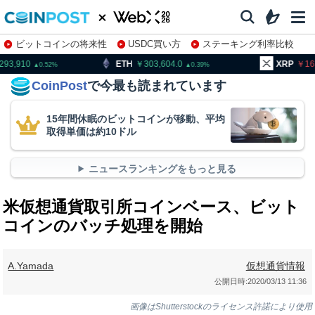
ビットコインの将来性
USDC買い方
ステーキング利率比較
株特集・関連銘柄
ETH
303,604.0
XRP
163.38
0.39
0.34
CoinPost
で今最も読まれています
15年間休眠のビットコインが移動、平均
取得単価は約10ドル
ニュースランキングをもっと見る
米仮想通貨取引所コインベース、ビット
コインのバッチ処理を開始
A.Yamada
仮想通貨情報
公開日時:
2020/03/13 11:36
画像はShutterstockのライセンス許諾により使用