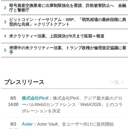
暗号資産交換業者に出庫制限強化を要請、詐欺被害防止へ 金融
2
庁と警察庁
ビットコイン・イーサリアム・XRP、「弱気相場の最終段階に典
3
型的な兆候」＝クリプトクアント
4
米クラリティー法案、上院採決が9月まで延期＝報道
停滞中の米クラリティー法案、トランプ政権が倫理規定協議に着
5
手
プレスリリース
一覧
8/5
株式会社PlnX
株式会社PlnX、アジア最大級のグロ
14:00
ーバルWeb3カンファレンス「WebX2026」とのコラ
ボレーションを決定
8/3
Aster
Aster Vault、全ユーザー向けに提供開始