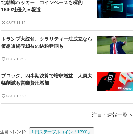
北朝鮮ハッカー、コインベースも標的
1640社侵入＝報道
08/07 11:15
トランプ大統領、クラリティー法成立なら
仮想通貨売却益の納税延期も
08/07 10:45
ブロック、四半期決算で増収増益 人員大
幅削減も営業費用増加
08/07 10:30
注目・速報一覧
注目トレンド:
1.円ステーブルコイン「JPYC」