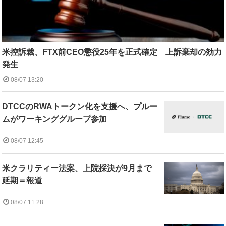
米控訴裁、FTX前CEO懲役25年を正式確定 上訴棄却の効力
発生
08/07 13:20
DTCCのRWAトークン化を支援へ、プルー
ムがワーキンググループ参加
08/07 12:45
米クラリティー法案、上院採決が9月まで
延期＝報道
08/07 11:28