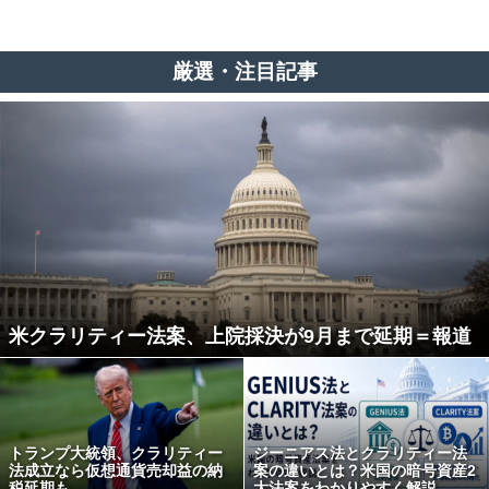
厳選・注目記事
米クラリティー法案、上院採決が9月まで延期＝報道
トランプ大統領、クラリティー
ジーニアス法とクラリティー法
法成立なら仮想通貨売却益の納
案の違いとは？米国の暗号資産2
税延期も
大法案をわかりやすく解説