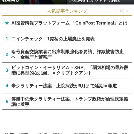
人気記事ランキング
一覧 ＞
★
AI投資情報プラットフォーム 「CoinPost Terminal」とは
1
コインチェック、1銘柄の上場廃止を発表
暗号資産交換業者に出庫制限強化を要請、詐欺被害防止
2
へ 金融庁と警察庁
ビットコイン・イーサリアム・XRP、「弱気相場の最終段
3
階に典型的な兆候」＝クリプトクアント
4
米クラリティー法案、上院採決が9月まで延期＝報道
停滞中の米クラリティー法案、トランプ政権が倫理規定協
5
議に着手