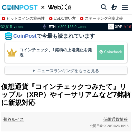
ビットコインの将来性
USDC買い方
ステーキング利率比較
株特集・関連銘柄
ETH
302,185.0
XRP
161.34
0.5
1.08
CoinPost
で今最も読まれています
コインチェック、1銘柄の上場廃止を発
表
ニュースランキングをもっと見る
仮想通貨『コインチェックつみたて』リ
ップル（XRP）やイーサリアムなど7銘柄
に新規対応
菊谷ルイス
仮想通貨情報
公開日時:
2020/04/23 16:15