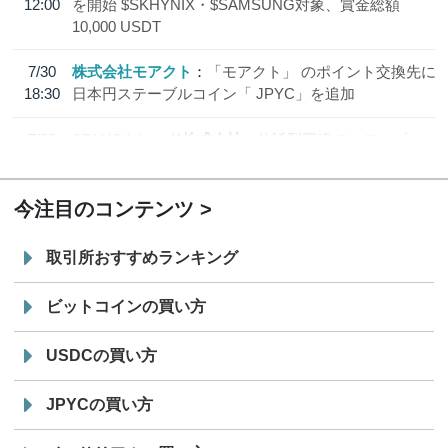
12:00
を開始 $SKHYNIX・$SAMSUNG対象、賞金総額
10,000 USDT
7/30
株式会社モアクト
「モアクト」 のポイント交換先に
18:30
日本円ステーブルコイン「 JPYC」を追加
7/29
SBI VCトレード株式会社
信託型円建てステーブル
19:30
コイン「JPYSC」徹底解説セミナーを開催
今注目のコンテンツ
取引所おすすめランキング
ビットコインの買い方
USDCの買い方
JPYCの買い方