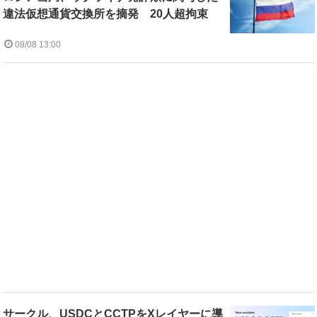
違法仮想通貨交換所を摘発 20人超拘束
08/08 13:00
サークル、USDCとCCTPをXレイヤーに導