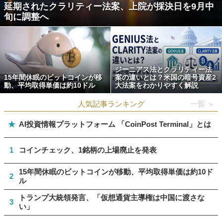
延期されたクラリティー法案、上院が採決日を9月中
旬に調整へ
ジーニアス法とクラリティー法
15年間休眠のビットコインが移
案の違いとは？米国の暗号資産2
動、平均取得単価は約10ドル
大法案をわかりやすく解説
人気記事ランキング
一覧 ＞
★
AI投資情報プラットフォーム 「CoinPost Terminal」とは
1
コインチェック、1銘柄の上場廃止を発表
15年間休眠のビットコインが移動、平均取得単価は約10ド
2
ル
トランプ大統領発言、「仮想通貨主導権は中国に渡さな
3
い」