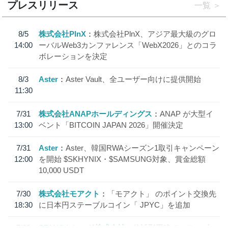
プレスリリース
一覧
8/5
株式会社PlnX
株式会社PlnX、アジア最大級のグロ
14:00
ーバルWeb3カンファレンス「WebX2026」とのコラ
ボレーションを決定
8/3
Aster
Aster Vault、全ユーザー向けに提供開始
11:30
7/31
株式会社ANAPホールディングス
ANAP が大型イ
13:00
ベント「BITCOIN JAPAN 2026」開催決定
7/31
Aster
Aster、韓国RWAシーズン1取引キャンペーン
12:00
を開始 $SKHYNIX・$SAMSUNG対象、賞金総額
10,000 USDT
7/30
株式会社モアクト
「モアクト」 のポイント交換先
18:30
に日本円ステーブルコイン「 JPYC」を追加
7/29
SBI VCトレード株式会社
信託型円建てステーブル