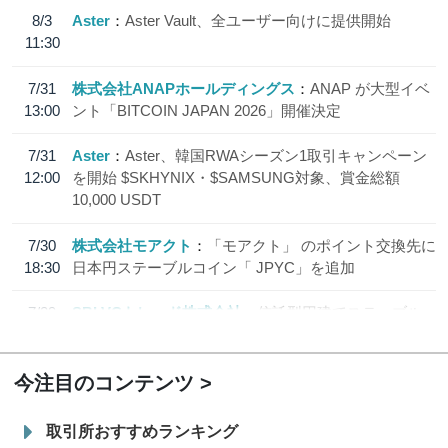
8/3
Aster
Aster Vault、全ユーザー向けに提供開始
11:30
7/31
株式会社ANAPホールディングス
ANAP が大型イベ
13:00
ント「BITCOIN JAPAN 2026」開催決定
7/31
Aster
Aster、韓国RWAシーズン1取引キャンペーン
12:00
を開始 $SKHYNIX・$SAMSUNG対象、賞金総額
10,000 USDT
7/30
株式会社モアクト
「モアクト」 のポイント交換先に
18:30
日本円ステーブルコイン「 JPYC」を追加
7/29
SBI VCトレード株式会社
信託型円建てステーブル
19:30
コイン「JPYSC」徹底解説セミナーを開催
今注目のコンテンツ
取引所おすすめランキング