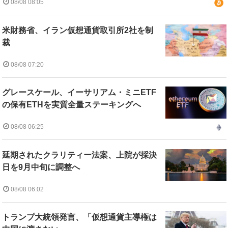
08/08 08:05
米財務省、イラン仮想通貨取引所2社を制
裁
08/08 07:20
グレースケール、イーサリアム・ミニETF
の保有ETHを実質全量ステーキングへ
08/08 06:25
延期されたクラリティー法案、上院が採決
日を9月中旬に調整へ
08/08 06:02
トランプ大統領発言、「仮想通貨主導権は