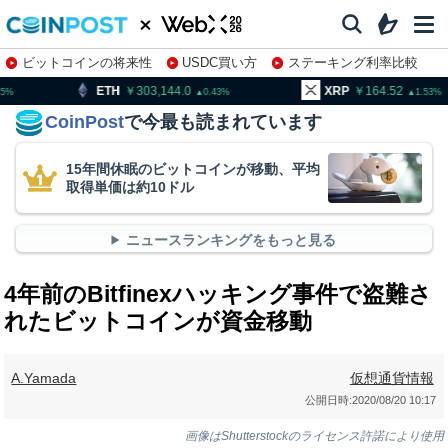
ビットコインの将来性
USDC買い方
ステーキング利率比較
株特集・関連銘柄
303,144.0
XRP
164.52
BNB
0.43
1.53
CoinPost
で今最も読まれています
15年間休眠のビットコインが移動、平均
取得単価は約10ドル
ニュースランキングをもっと見る
4年前のBitfinexハッキング事件で盗難さ
れたビットコインが資金移動
A.Yamada
仮想通貨情報
公開日時:
2020/08/20 10:17
画像はShutterstockのライセンス許諾により使用